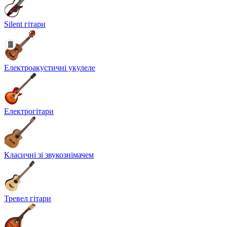
Silent гітари
Електроакустичні укулеле
Електрогітари
Класичні зі звукознімачем
Тревел гітари