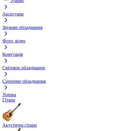
Ударні
Аксесуари
Звукове обладнання
Фото, відео
Комутація
Світовое обладнання
Сценічне обладнання
Уцінка
Гітари
Акустичні гітари