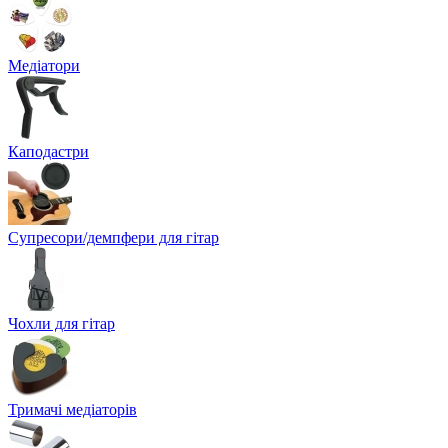
Медіатори
Каподастри
Супресори/демпфери для гітар
Чохли для гітар
Тримачі медіаторів