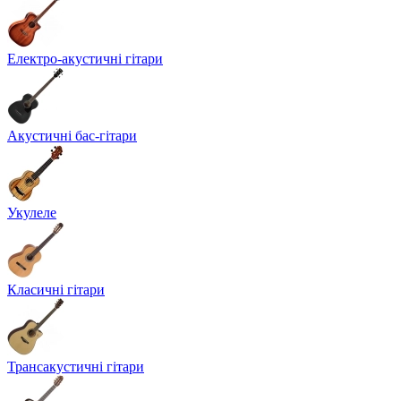
Електро-акустичні гітари
Акустичні бас-гітари
Укулеле
Класичні гітари
Трансакустичні гітари