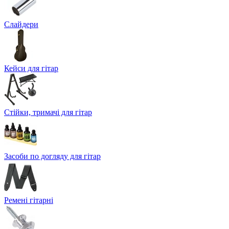
Слайдери
Кейси для гітар
Стійки, тримачі для гітар
Засоби по догляду для гітар
Ремені гітарні