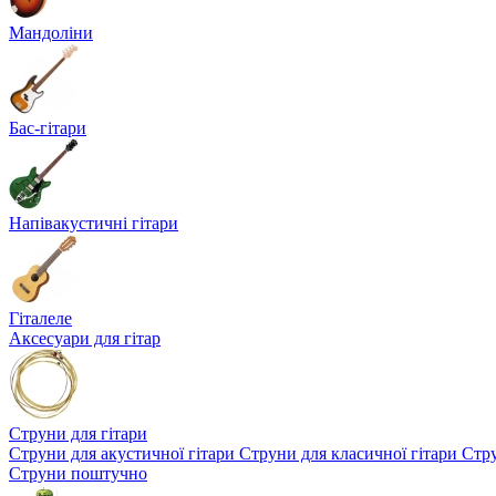
Мандоліни
Бас-гітари
Напівакустичні гітари
Гіталеле
Аксесуари для гітар
Струни для гітари
Струни для акустичної гітари
Струни для класичної гітари
Стру
Струни поштучно