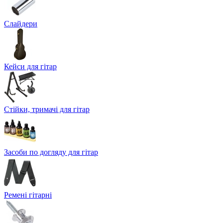
Слайдери
Кейси для гітар
Стійки, тримачі для гітар
Засоби по догляду для гітар
Ремені гітарні