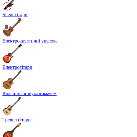
Silent гітари
Електроакустичні укулеле
Електрогітари
Класичні зі звукознімачем
Тревел гітари