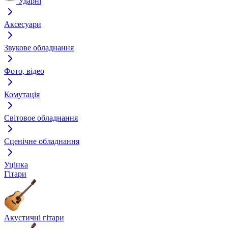
Ударні
Аксесуари
Звукове обладнання
Фото, відео
Комутація
Світовое обладнання
Сценічне обладнання
Уцінка
Гітари
Акустичні гітари