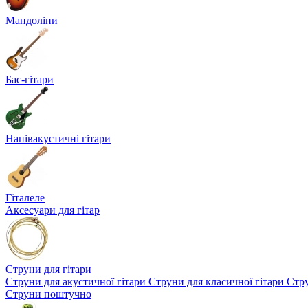
Мандоліни
Бас-гітари
Напівакустичні гітари
Гіталеле
Аксесуари для гітар
Струни для гітари
Струни для акустичної гітари
Струни для класичної гітари
Стру
Струни поштучно