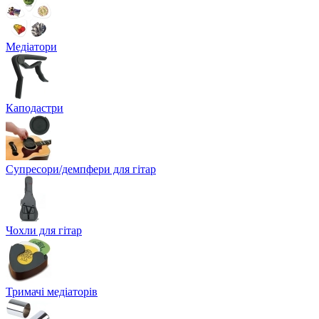
Медіатори
Каподастри
Супресори/демпфери для гітар
Чохли для гітар
Тримачі медіаторів