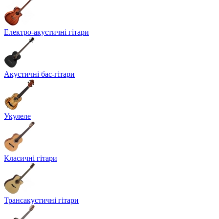
Електро-акустичні гітари
Акустичні бас-гітари
Укулеле
Класичні гітари
Трансакустичні гітари