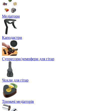
Медіатори
Каподастри
Супресори/демпфери для гітар
Чохли для гітар
Тримачі медіаторів