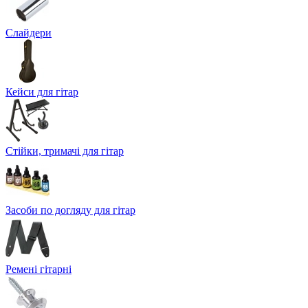
Слайдери
Кейси для гітар
Стійки, тримачі для гітар
Засоби по догляду для гітар
Ремені гітарні