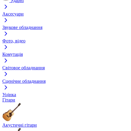
Ударні
Аксесуари
Звукове обладнання
Фото, відео
Комутація
Світовое обладнання
Сценічне обладнання
Уцінка
Гітари
Акустичні гітари