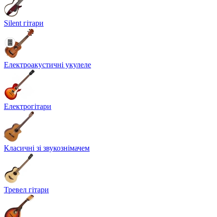
Silent гітари
Електроакустичні укулеле
Електрогітари
Класичні зі звукознімачем
Тревел гітари