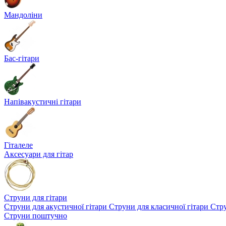
Мандоліни
Бас-гітари
Напівакустичні гітари
Гіталеле
Аксесуари для гітар
Струни для гітари
Струни для акустичної гітари
Струни для класичної гітари
Стру
Струни поштучно