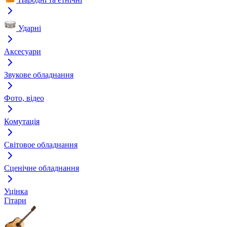
Ударні
Аксесуари
Звукове обладнання
Фото, відео
Комутація
Світовое обладнання
Сценічне обладнання
Уцінка
Гітари