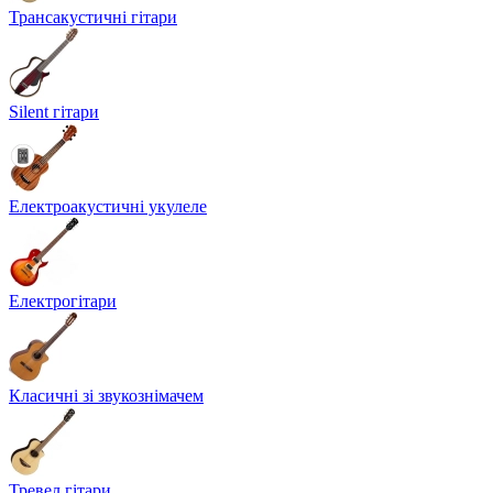
Трансакустичні гітари
Silent гітари
Електроакустичні укулеле
Електрогітари
Класичні зі звукознімачем
Тревел гітари