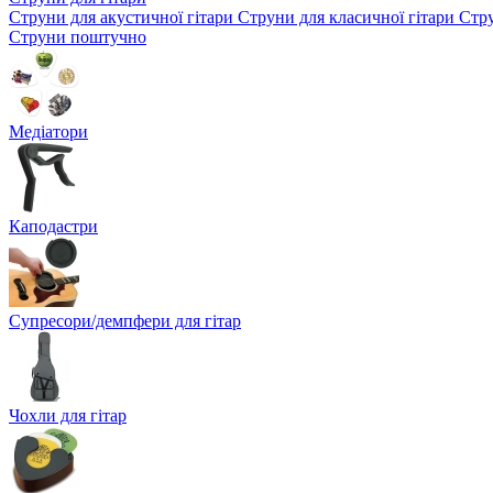
Струни для акустичної гітари
Струни для класичної гітари
Стру
Струни поштучно
Медіатори
Каподастри
Супресори/демпфери для гітар
Чохли для гітар