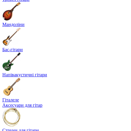
Мандоліни
Бас-гітари
Напівакустичні гітари
Гіталеле
Аксесуари для гітар
Струни для гітари