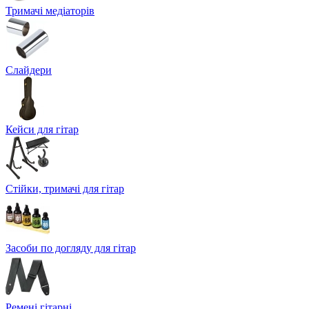
Тримачі медіаторів
Слайдери
Кейси для гітар
Стійки, тримачі для гітар
Засоби по догляду для гітар
Ремені гітарні