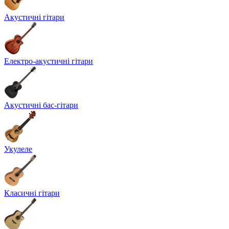
Акустичні гітари
Електро-акустичні гітари
Акустичні бас-гітари
Укулеле
Класичні гітари