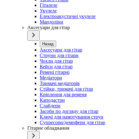
Гіталеле
Укулеле
Електроакустичні укулеле
Мандоліни
Аксесуари для гітар
Назад
Аксесуари для гітар
Струни для гітари
Чохли для гітар
Кейси для гітар
Ремені гітарні
Медіатори
Тримачі медіаторів
Стійки, тримачі для гітар
Кріплення для ременя
Каподастри
Слайдери
Засоби по догляду для гітар
Ключі для намотування струн
Супресори/демпфери для гітар
Гітарне обладнання