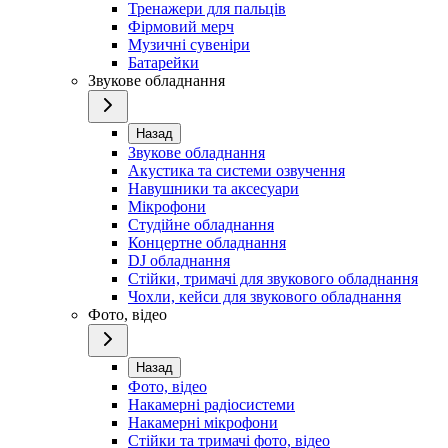
Тренажери для пальців
Фірмовий мерч
Музичні сувеніри
Батарейки
Звукове обладнання
Назад
Звукове обладнання
Акустика та системи озвучення
Навушники та аксесуари
Мікрофони
Студійне обладнання
Концертне обладнання
DJ обладнання
Стійки, тримачі для звукового обладнання
Чохли, кейси для звукового обладнання
Фото, відео
Назад
Фото, відео
Накамерні радіосистеми
Накамерні мікрофони
Стійки та тримачі фото, відео