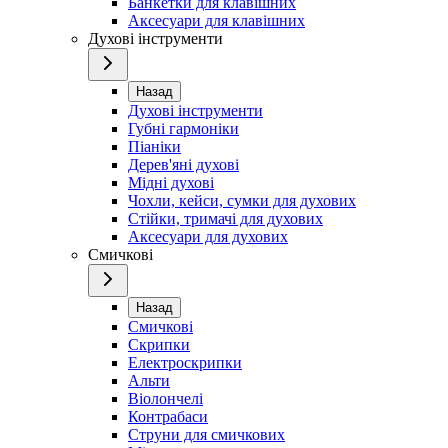
Банкетки для клавішних
Аксесуари для клавішних
Духові інструменти
Назад
Духові інструменти
Губні гармоніки
Піаніки
Дерев'яні духові
Мідні духові
Чохли, кейси, сумки для духових
Стійки, тримачі для духових
Аксесуари для духових
Смичкові
Назад
Смичкові
Скрипки
Електроскрипки
Альти
Віолончелі
Контрабаси
Струни для смичкових