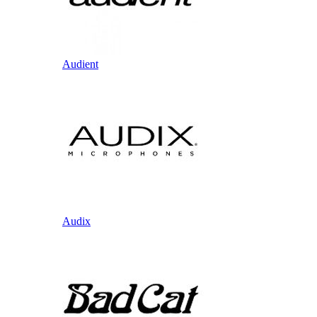
Audient
Audix