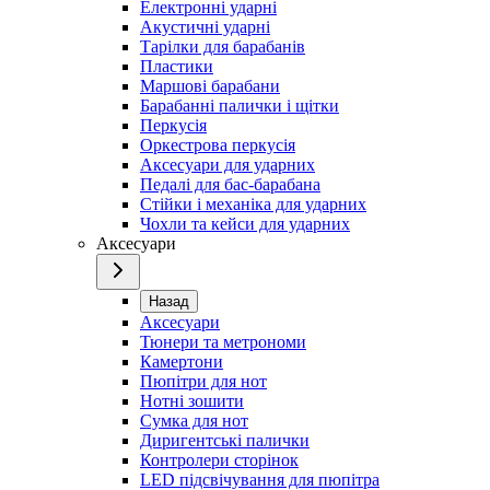
Електронні ударні
Акустичні ударні
Тарілки для барабанів
Пластики
Маршові барабани
Барабанні палички і щітки
Перкусія
Оркестрова перкусія
Аксесуари для ударних
Педалі для бас-барабана
Стійки і механіка для ударних
Чохли та кейси для ударних
Аксесуари
Назад
Аксесуари
Тюнери та метрономи
Камертони
Пюпітри для нот
Нотні зошити
Сумка для нот
Диригентські палички
Контролери сторінок
LED підсвічування для пюпітра