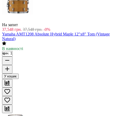
На запит
37,548
грн.
37,548
грн.
-0%
Yamaha AMT1208 Absolute Hybrid Maple 12"x8" Tom (Vintage
Natural)
В наявності
мин. 1
У кошик