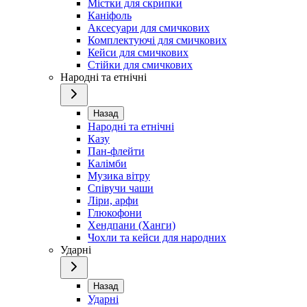
Містки для скрипки
Каніфоль
Аксесуари для смичкових
Комплектуючі для смичкових
Кейси для смичкових
Стійки для смичкових
Народні та етнічні
Назад
Народні та етнічні
Казу
Пан-флейти
Калімби
Музика вітру
Співучи чаши
Ліри, арфи
Глюкофони
Хендпани (Ханги)
Чохли та кейси для народних
Ударні
Назад
Ударні