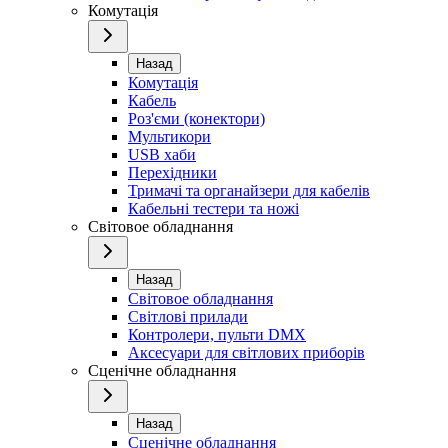
Комутація
Назад
Комутація
Кабель
Роз'єми (конектори)
Мультикори
USB хаби
Перехідники
Тримачі та органайзери для кабелів
Кабельні тестери та ножі
Світовое обладнання
Назад
Світовое обладнання
Світлові прилади
Контролери, пульти DMX
Аксесуари для світлових приборів
Сценічне обладнання
Назад
Сценічне обладнання