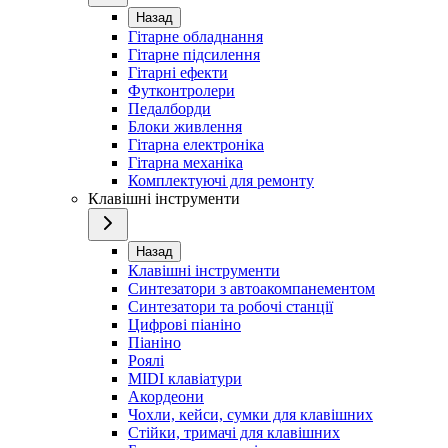
Назад
Гітарне обладнання
Гітарне підсилення
Гітарні ефекти
Футконтролери
Педалборди
Блоки живлення
Гітарна електроніка
Гітарна механіка
Комплектуючі для ремонту
Клавішні інструменти
Назад
Клавішні інструменти
Синтезатори з автоакомпанементом
Синтезатори та робочі станції
Цифрові піаніно
Піаніно
Роялі
MIDI клавіатури
Акордеони
Чохли, кейси, сумки для клавішних
Стійки, тримачі для клавішних