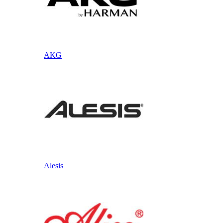
AKG
Alesis