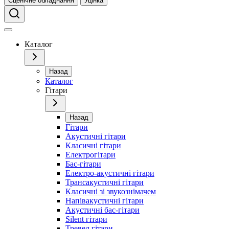
Сценічне обладнання
Уцінка
Каталог
Назад
Каталог
Гітари
Назад
Гітари
Акустичні гітари
Класичні гітари
Електрогітари
Бас-гітари
Електро-акустичні гітари
Трансакустичні гітари
Класичні зі звукознімачем
Напівакустичні гітари
Акустичні бас-гітари
Silent гітари
Тревел гітари