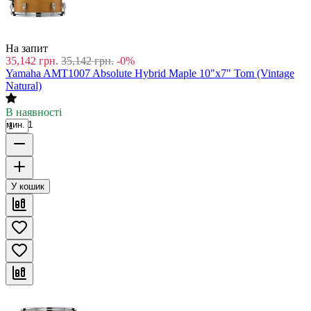
На запит
35,142
грн.
35,142
грн.
-0%
Yamaha AMT1007 Absolute Hybrid Maple 10"x7" Tom (Vintage
Natural)
В наявності
мин. 1
У кошик