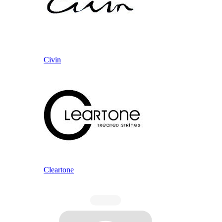
Civin
Cleartone