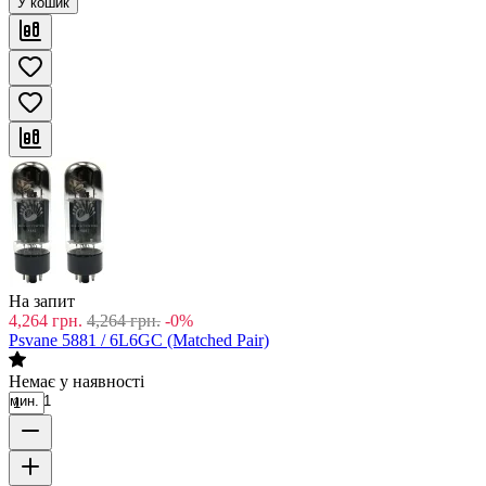
У кошик
На запит
4,264
грн.
4,264
грн.
-0%
Psvane 5881 / 6L6GC (Matched Pair)
Немає у наявності
мин. 1