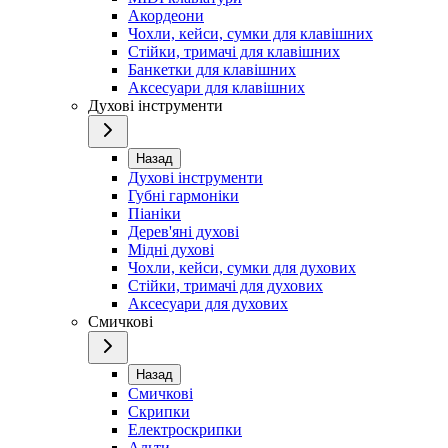
Акордеони
Чохли, кейси, сумки для клавішних
Стійки, тримачі для клавішних
Банкетки для клавішних
Аксесуари для клавішних
Духові інструменти
Назад
Духові інструменти
Губні гармоніки
Піаніки
Дерев'яні духові
Мідні духові
Чохли, кейси, сумки для духових
Стійки, тримачі для духових
Аксесуари для духових
Смичкові
Назад
Смичкові
Скрипки
Електроскрипки
Альти