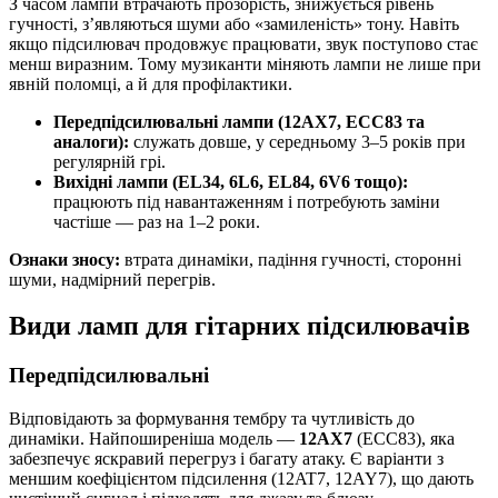
З часом лампи втрачають прозорість, знижується рівень
гучності, з’являються шуми або «замиленість» тону. Навіть
якщо підсилювач продовжує працювати, звук поступово стає
менш виразним. Тому музиканти міняють лампи не лише при
явній поломці, а й для профілактики.
Передпідсилювальні лампи (12AX7, ECC83 та
аналоги):
служать довше, у середньому 3–5 років при
регулярній грі.
Вихідні лампи (EL34, 6L6, EL84, 6V6 тощо):
працюють під навантаженням і потребують заміни
частіше — раз на 1–2 роки.
Ознаки зносу:
втрата динаміки, падіння гучності, сторонні
шуми, надмірний перегрів.
Види ламп для гітарних підсилювачів
Передпідсилювальні
Відповідають за формування тембру та чутливість до
динаміки. Найпоширеніша модель —
12AX7
(ECC83), яка
забезпечує яскравий перегруз і багату атаку. Є варіанти з
меншим коефіцієнтом підсилення (12AT7, 12AY7), що дають