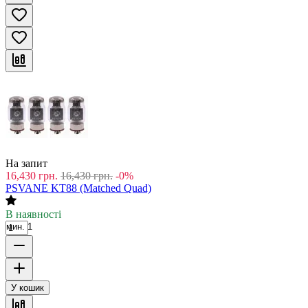
На запит
16,430
грн.
16,430
грн.
-0%
PSVANE KT88 (Matched Quad)
В наявності
мин. 1
У кошик