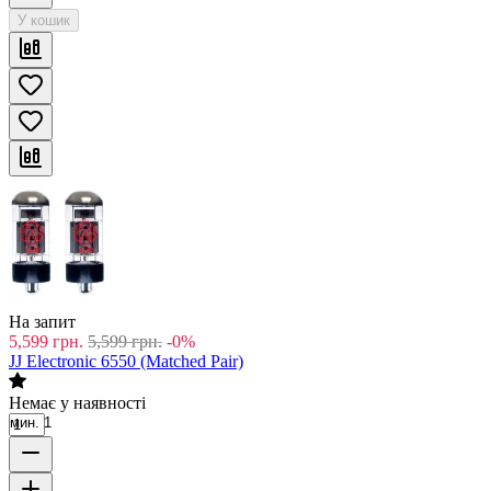
У кошик
На запит
5,599
грн.
5,599
грн.
-0%
JJ Electronic 6550 (Matched Pair)
Немає у наявності
мин. 1