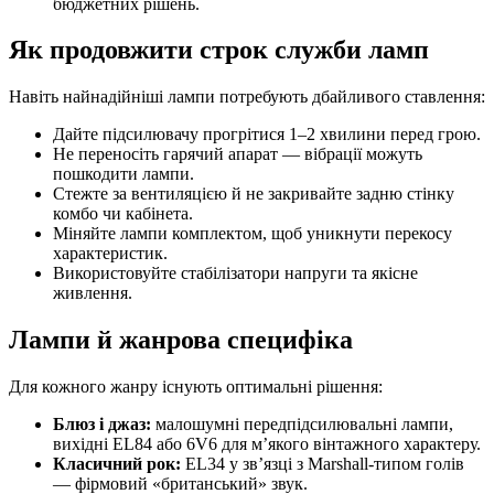
бюджетних рішень.
Як продовжити строк служби ламп
Навіть найнадійніші лампи потребують дбайливого ставлення:
Дайте підсилювачу прогрітися 1–2 хвилини перед грою.
Не переносіть гарячий апарат — вібрації можуть
пошкодити лампи.
Стежте за вентиляцією й не закривайте задню стінку
комбо чи кабінета.
Міняйте лампи комплектом, щоб уникнути перекосу
характеристик.
Використовуйте стабілізатори напруги та якісне
живлення.
Лампи й жанрова специфіка
Для кожного жанру існують оптимальні рішення:
Блюз і джаз:
малошумні передпідсилювальні лампи,
вихідні EL84 або 6V6 для м’якого вінтажного характеру.
Класичний рок:
EL34 у зв’язці з Marshall-типом голів
— фірмовий «британський» звук.