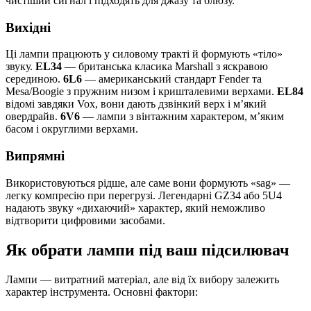
чистіший сигнал і підходять для джазу та блюзу.
Вихідні
Ці лампи працюють у силовому тракті й формують «тіло»
звуку.
EL34
— британська класика Marshall з яскравою
серединою.
6L6
— американський стандарт Fender та
Mesa/Boogie з пружним низом і кришталевими верхами.
EL84
відомі завдяки Vox, вони дають дзвінкий верх і м’який
овердрайв.
6V6
— лампи з вінтажним характером, м’яким
басом і округлими верхами.
Випрямні
Використовуються рідше, але саме вони формують «sag» —
легку компресію при перегрузі. Легендарні GZ34 або 5U4
надають звуку «дихаючий» характер, який неможливо
відтворити цифровими засобами.
Як обрати лампи під ваш підсилювач
Лампи — витратний матеріал, але від їх вибору залежить
характер інструмента. Основні фактори: