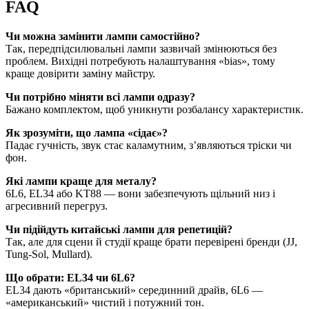
FAQ
Чи можна замінити лампи самостійно?
Так, передпідсилювальні лампи зазвичай змінюються без
проблем. Вихідні потребують налаштування «bias», тому
краще довірити заміну майстру.
Чи потрібно міняти всі лампи одразу?
Бажано комплектом, щоб уникнути розбалансу характеристик.
Як зрозуміти, що лампа «сідає»?
Падає гучність, звук стає каламутним, з’являються тріски чи
фон.
Які лампи краще для металу?
6L6, EL34 або KT88 — вони забезпечують щільний низ і
агресивний перегруз.
Чи підійдуть китайські лампи для репетицій?
Так, але для сцени й студії краще брати перевірені бренди (JJ,
Tung-Sol, Mullard).
Що обрати: EL34 чи 6L6?
EL34 дають «британський» серединний драйв, 6L6 —
«американський» чистий і потужний тон.