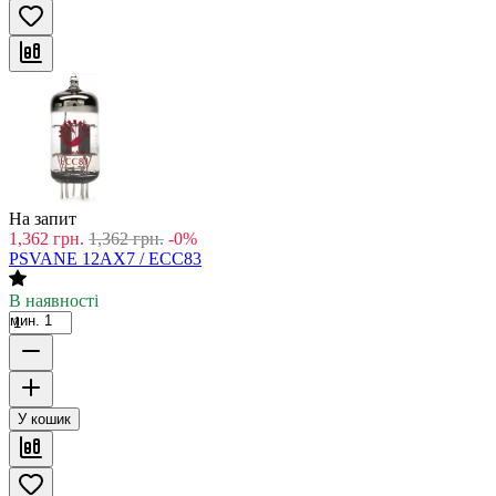
На запит
1,362
грн.
1,362
грн.
-0%
PSVANE 12AX7 / ECC83
В наявності
мин. 1
У кошик