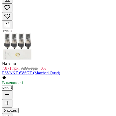
На запит
7,871
грн.
7,871
грн.
-0%
PSVANE 6V6GT (Matched Quad)
В наявності
мин. 1
У кошик