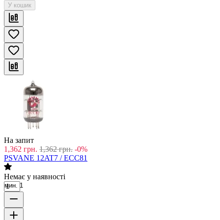
У кошик
На запит
1,362
грн.
1,362
грн.
-0%
PSVANE 12AT7 / ECC81
Немає у наявності
мин. 1