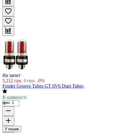
На запит
5,212
грн.
0
грн.
-0%
Fender Groove Tubes GT 6V6 Duet Tubes
В наявності
мин. 1
У кошик