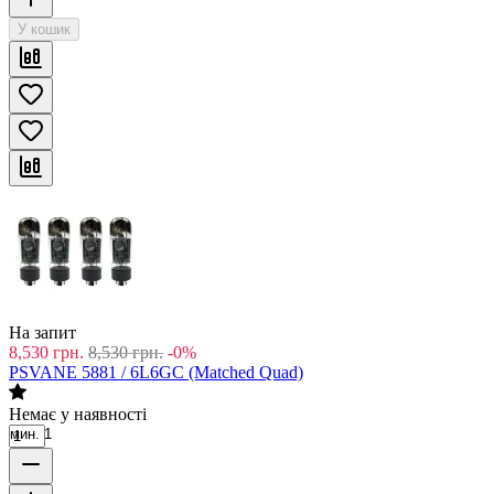
У кошик
На запит
8,530
грн.
8,530
грн.
-0%
PSVANE 5881 / 6L6GC (Matched Quad)
Немає у наявності
мин. 1