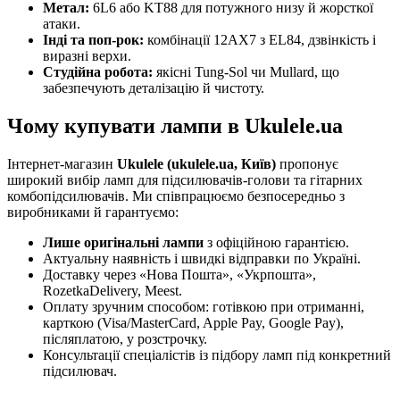
Метал:
6L6 або KT88 для потужного низу й жорсткої
атаки.
Інді та поп-рок:
комбінації 12AX7 з EL84, дзвінкість і
виразні верхи.
Студійна робота:
якісні Tung-Sol чи Mullard, що
забезпечують деталізацію й чистоту.
Чому купувати лампи в Ukulele.ua
Інтернет-магазин
Ukulele (ukulele.ua, Київ)
пропонує
широкий вибір ламп для підсилювачів-голови та гітарних
комбопідсилювачів. Ми співпрацюємо безпосередньо з
виробниками й гарантуємо:
Лише оригінальні лампи
з офіційною гарантією.
Актуальну наявність і швидкі відправки по Україні.
Доставку через «Нова Пошта», «Укрпошта»,
RozetkaDelivery, Meest.
Оплату зручним способом: готівкою при отриманні,
карткою (Visa/MasterCard, Apple Pay, Google Pay),
післяплатою, у розстрочку.
Консультації спеціалістів із підбору ламп під конкретний
підсилювач.