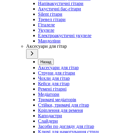
Напівакустичні гітари
Акустичні бас-гітари
Silent гітари
Тревел гітари
Гіталеле
Укулеле
Електроакустичні укулеле
Мандоліни
Аксесуари для гітар
Назад
Аксесуари для гітар
Струни для гітари
Чохли для гітар
Кейси для гітар
Ремені гітарні
Медіатори
Тримачі медіаторів
Стійки, тримачі для гітар
Кріплення для ременя
Каподастри
Слайдери
Засоби по догляду для гітар
Ключі для намотування струн