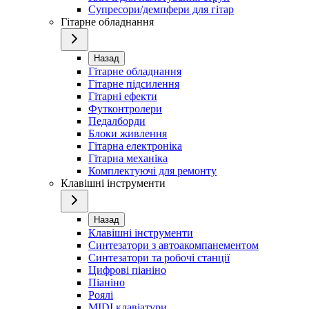
Супресори/демпфери для гітар
Гітарне обладнання
Назад
Гітарне обладнання
Гітарне підсилення
Гітарні ефекти
Футконтролери
Педалборди
Блоки живлення
Гітарна електроніка
Гітарна механіка
Комплектуючі для ремонту
Клавішні інструменти
Назад
Клавішні інструменти
Синтезатори з автоакомпанементом
Синтезатори та робочі станції
Цифрові піаніно
Піаніно
Роялі
MIDI клавіатури