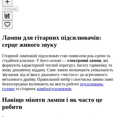
У кошик
Лампи для гітарних підсилювачів:
серце живого звуку
Гітарний ламповий підсилювач став символом рок-сцени та
студійної класики. У його основі —
електронні лампи
, які
формують характерний теплий перегруз, багату гармоніку та
живу динамічну віддачу. Саме лампи визначають унікальність
звучання: від м’якого джазового «чистого» до агресивного
металевого драйву. Правильний вибір і своєчасна заміна ламп
безпосередньо впливають на якість роботи
підсилювача-
голови
та гітарних
комбопідсилювачів
.
Навіщо міняти лампи і як часто це
робити