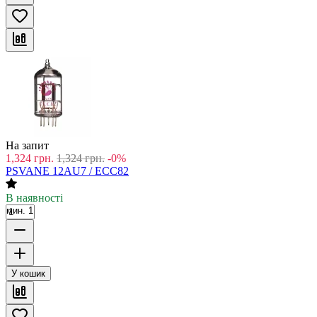
На запит
1,324
грн.
1,324
грн.
-0%
PSVANE 12AU7 / ECC82
В наявності
мин. 1
У кошик