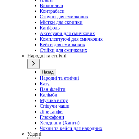
Віолончелі
Контрабаси
Струни для смичкових
Містки для скрипки
Каніфоль
Аксесуари для смичкових
Комплектуючі для смичкових
Кейси для смичкових
Стійки для смичкових
Народні та етнічні
Назад
Народні та етнічні
Казу
Пан-флейти
Калімби
Музика вітру
Співучи чаши
Ліри, арфи
Глюкофони
Хендпани (Ханги)
Чохли та кейси для народних
Ударні