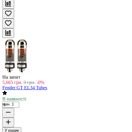
На запит
5,665
грн.
0
грн.
-0%
Fender GT EL34 Tubes
В наявності
мин. 1
У кошик