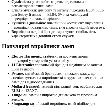
Сумісність:
уточнюйте модель підсилювача та
рекомендовані типи ламп.
Стиль музики:
для року та металу підходять EL34 і 6L6,
для блюзу й джазу — EL84, 6V6 та малошумні
передпідсилювальні варіанти.
Гучність і динаміка:
чим вищий коефіцієнт підсилення
передпідсилювальних ламп, тим агресивніший перегруз.
Виробник:
надійні бренди гарантують стабільність
характеристик і довший строк служби.
Популярні виробники ламп
Electro-Harmonix:
стабільні та доступні лампи,
популярні у гітаристів усього світу.
JJ Electronic:
словацький бренд із відмінним балансом
ціни та якості.
Psvane
: китайський бренд ламп високого класу, що
спеціалізується на виробництві вакуумних електронних
ламп для аудіообладнання.
Mullard (reissue):
теплий вінтажний тон, особливо для
EL34 та 12AX7.
Tung-Sol:
лампи з широкою динамікою та прозорим
верхом.
Shuguang:
китайський виробник, який підійде для