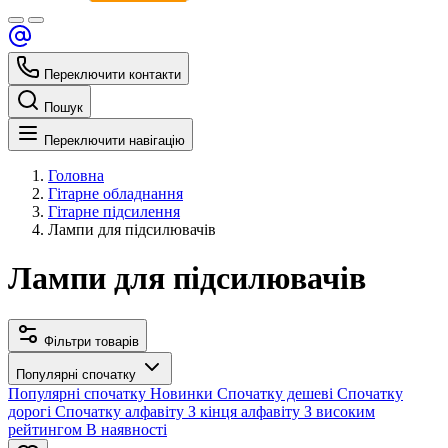
Переключити контакти
Пошук
Переключити навігацію
Головна
Гітарне обладнання
Гітарне підсилення
Лампи для підсилювачів
Лампи для підсилювачів
Фільтри товарів
Популярні спочатку
Популярні спочатку
Новинки
Спочатку дешеві
Спочатку
дорогі
Спочатку алфавіту
З кінця алфавіту
З високим
рейтингом
В наявності