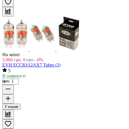
На запит
3,960
грн.
0
грн.
-0%
EVH ECC83/12AX7 Tubes (2)
5
В наявності
мин. 1
У кошик