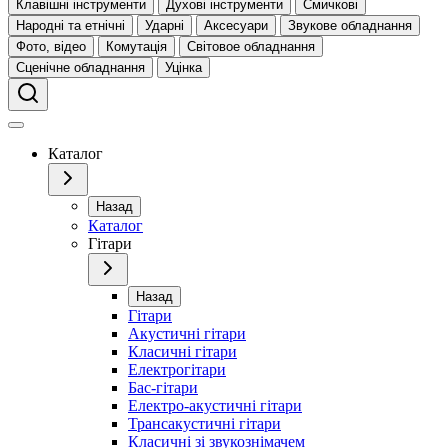
Клавішні інструменти
Духові інструменти
Смичкові
Народні та етнічні
Ударні
Аксесуари
Звукове обладнання
Фото, відео
Комутація
Світовое обладнання
Сценічне обладнання
Уцінка
Каталог
Назад
Каталог
Гітари
Назад
Гітари
Акустичні гітари
Класичні гітари
Електрогітари
Бас-гітари
Електро-акустичні гітари
Трансакустичні гітари
Класичні зі звукознімачем