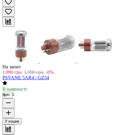
На запит
1,990
грн.
1,990
грн.
-0%
PSVANE 5AR4 / GZ34
В наявності
мин. 1
У кошик