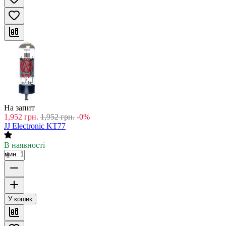
На запит
1,952
грн.
1,952
грн.
-0%
JJ Electronic KT77
В наявності
мин. 1
У кошик