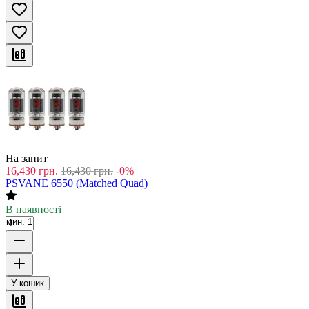
На запит
16,430
грн.
16,430
грн.
-0%
PSVANE 6550 (Matched Quad)
В наявності
мин. 1
У кошик