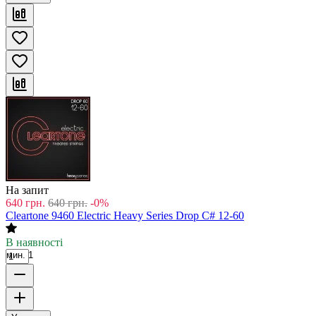
На запит
640
грн.
640
грн.
-0%
Cleartone 9460 Electric Heavy Series Drop C# 12-60
В наявності
мин. 1