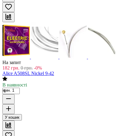
На запит
182
грн.
0
грн.
-0%
Alice A508SL Nickel 9-42
В наявності
мин. 1
У кошик