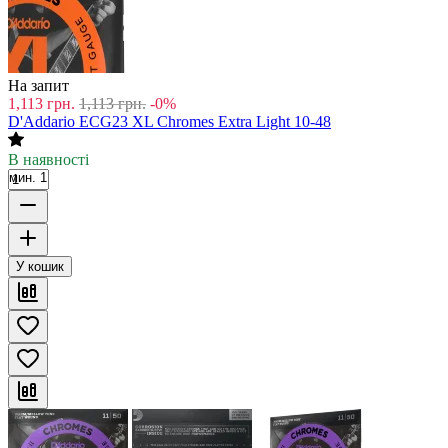
На запит
1,113
грн.
1,113
грн.
-0%
D'Addario ECG23 XL Chromes Extra Light 10-48
В наявності
мин. 1
У кошик