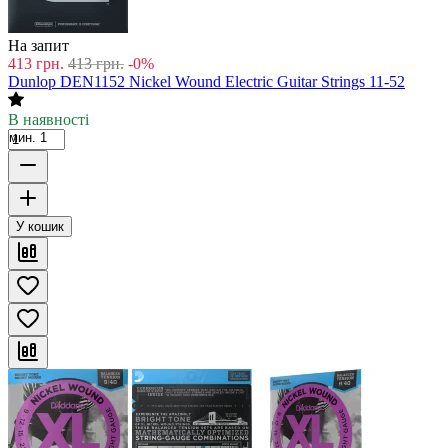
На запит
413
грн.
413
грн.
-0%
Dunlop DEN1152 Nickel Wound Electric Guitar Strings 11-52
В наявності
мин. 1
У кошик