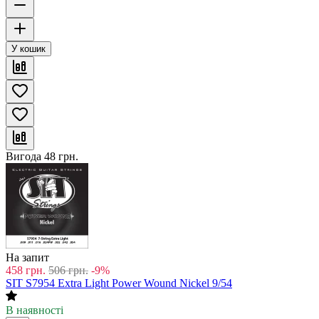
У кошик
Вигода
48
грн.
На запит
458
грн.
506
грн.
-9%
SIT S7954 Extra Light Power Wound Nickel 9/54
В наявності