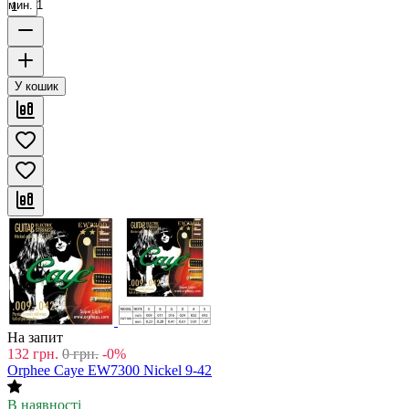
мин. 1
У кошик
На запит
132
грн.
0
грн.
-0%
Orphee Caye EW7300 Nickel 9-42
В наявності