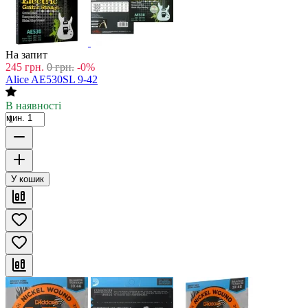
На запит
245
грн.
0
грн.
-0%
Alice AE530SL 9-42
В наявності
мин. 1
У кошик