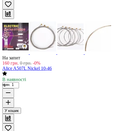
На запит
160
грн.
0
грн.
-0%
Alice A507L Nickel 10-46
В наявності
мин. 1
У кошик