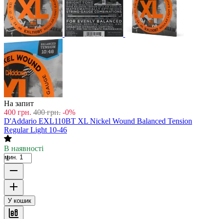
На запит
400
грн.
400
грн.
-0%
D'Addario EXL110BT XL Nickel Wound Balanced Tension
Regular Light 10-46
В наявності
мин. 1
У кошик