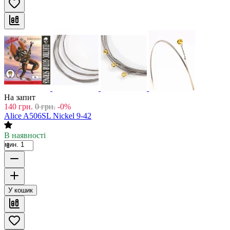
На запит
140
грн.
0
грн.
-0%
Alice A506SL Nickel 9-42
В наявності
мин. 1
У кошик