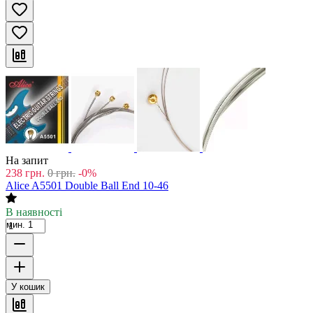
На запит
238
грн.
0
грн.
-0%
Alice A5501 Double Ball End 10-46
В наявності
мин. 1
У кошик