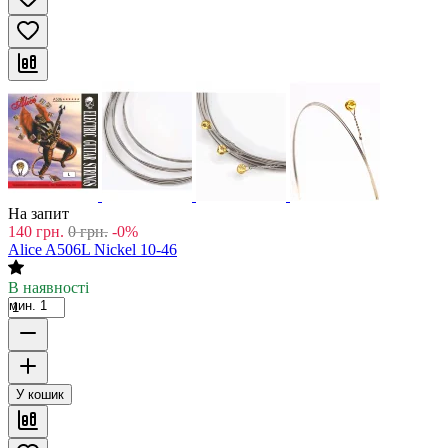
На запит
140
грн.
0
грн.
-0%
Alice A506L Nickel 10-46
В наявності
мин. 1
У кошик