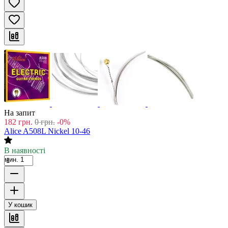
На запит
182
грн.
0
грн.
-0%
Alice A508L Nickel 10-46
В наявності
мин. 1
У кошик