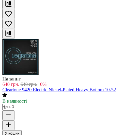
На запит
640
грн.
640
грн.
-0%
Cleartone 9420 Electric Nickel-Plated Heavy Bottom 10-52
В наявності
мин. 1
У кошик