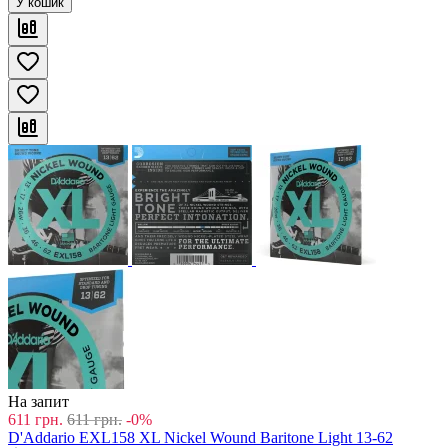
У кошик
На запит
611
грн.
611
грн.
-0%
D'Addario EXL158 XL Nickel Wound Baritone Light 13-62