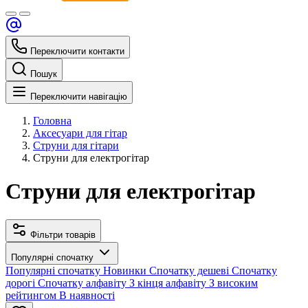
Переключити контакти
Пошук
Переключити навігацію
Головна
Аксесуари для гітар
Струни для гітари
Струни для електрогітар
Струни для електрогітар
Фільтри товарів
Популярні спочатку
Популярні спочатку
Новинки
Спочатку дешеві
Спочатку
дорогі
Спочатку алфавіту
З кінця алфавіту
З високим
рейтингом
В наявності