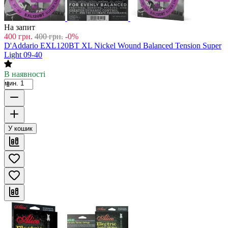
На запит
400
грн.
400
грн.
-0%
D'Addario EXL120BT XL Nickel Wound Balanced Tension Super
Light 09-40
В наявності
мин. 1
У кошик