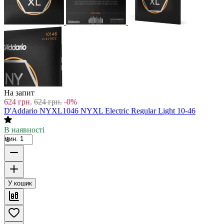
На запит
624
грн.
624
грн.
-0%
D'Addario NYXL1046 NYXL Electric Regular Light 10-46
В наявності
мин. 1
У кошик