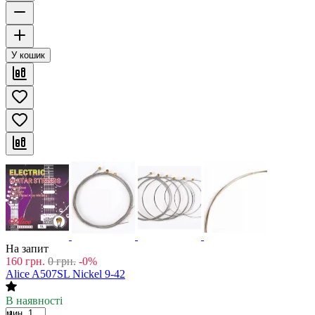
У кошик
На запит
160
грн.
0
грн.
-0%
Alice A507SL Nickel 9-42
В наявності
мин. 1