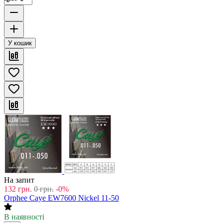
У кошик
На запит
132
грн.
0
грн.
-0%
Orphee Caye EW7600 Nickel 11-50
В наявності