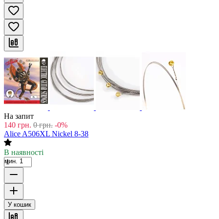
На запит
140
грн.
0
грн.
-0%
Alice A506XL Nickel 8-38
В наявності
мин. 1
У кошик