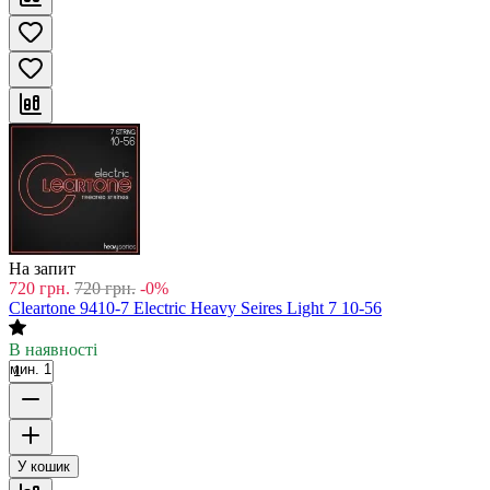
На запит
720
грн.
720
грн.
-0%
Cleartone 9410-7 Electric Heavy Seires Light 7 10-56
В наявності
мин. 1
У кошик