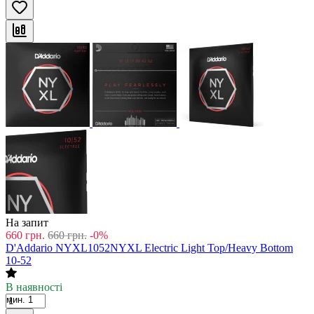
На запит
660
грн.
660
грн.
-0%
D'Addario NYXL1052NYXL Electric Light Top/Heavy Bottom
10-52
В наявності
мин. 1