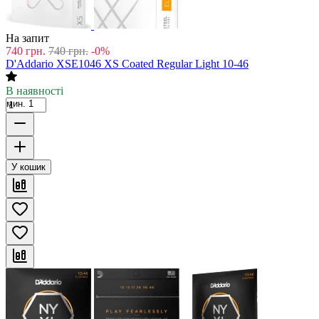
На запит
740
грн.
740
грн.
-0%
D'Addario XSE1046 XS Coated Regular Light 10-46
В наявності
мин. 1
У кошик