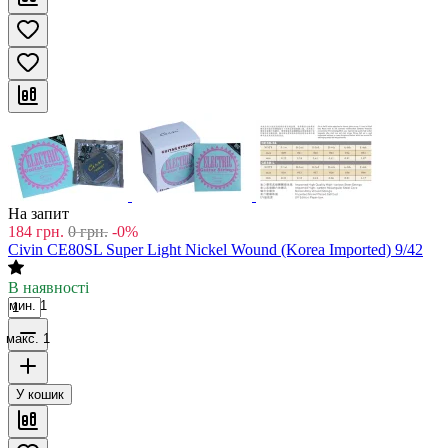
На запит
184
грн.
0
грн.
-0%
Civin CE80SL Super Light Nickel Wound (Korea Imported) 9/42
В наявності
мин. 1
макс. 1
У кошик