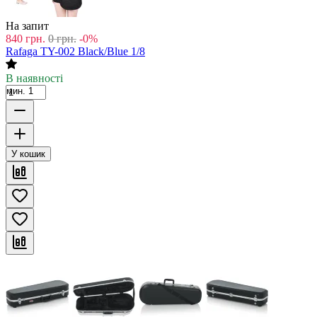
На запит
840
грн.
0
грн.
-0%
Rafaga TY-002 Black/Blue 1/8
В наявності
мин. 1
У кошик