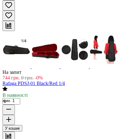
На запит
744
грн.
0
грн.
-0%
Rafaga PDSJ-01 Black/Red 1/4
В наявності
мин. 1
У кошик