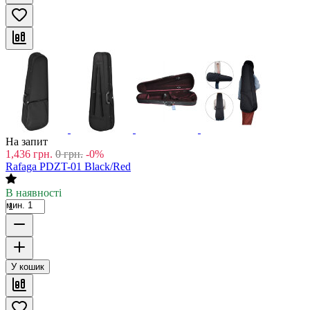
На запит
1,436
грн.
0
грн.
-0%
Rafaga PDZT-01 Black/Red
В наявності
мин. 1
У кошик