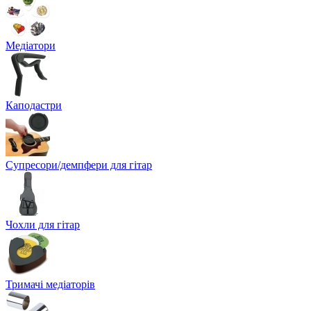
Медіатори
Каподастри
Супресори/демпфери для гітар
Чохли для гітар
Тримачі медіаторів