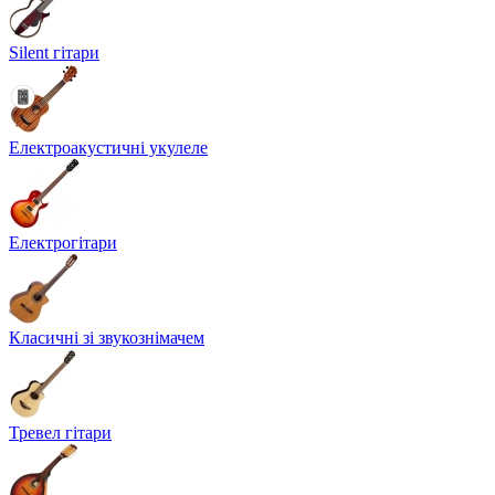
Silent гітари
Електроакустичні укулеле
Електрогітари
Класичні зі звукознімачем
Тревел гітари