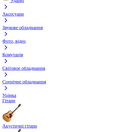
Ударні
Аксесуари
Звукове обладнання
Фото, відео
Комутація
Світовое обладнання
Сценічне обладнання
Уцінка
Гітари
Акустичні гітари