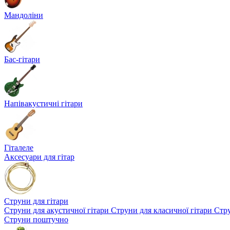
Мандоліни
Бас-гітари
Напівакустичні гітари
Гіталеле
Аксесуари для гітар
Струни для гітари
Струни для акустичної гітари
Струни для класичної гітари
Стру
Струни поштучно