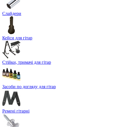
Слайдери
Кейси для гітар
Стійки, тримачі для гітар
Засоби по догляду для гітар
Ремені гітарні