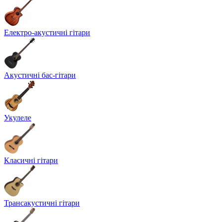
Електро-акустичні гітари
Акустичні бас-гітари
Укулеле
Класичні гітари
Трансакустичні гітари