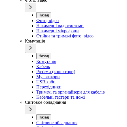
Фото, відео
Назад
Фото, відео
Накамерні радіосистеми
Накамерні мікрофони
Стійки та тримачі фото, відео
Комутація
Назад
Комутація
Кабель
Роз'єми (конектори)
Мультикори
USB хаби
Перехідники
Тримачі та органайзери для кабелів
Кабельні тестери та ножі
Світовое обладнання
Назад
Світовое обладнання