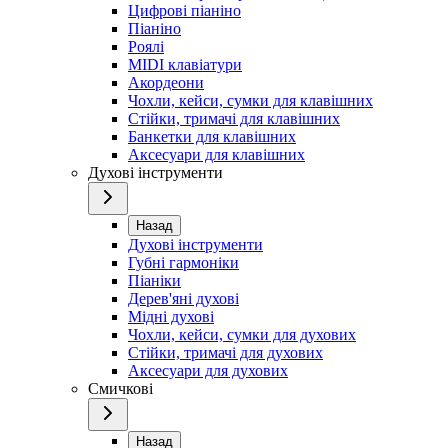
Цифрові піаніно
Піаніно
Роялі
MIDI клавіатури
Акордеони
Чохли, кейси, сумки для клавішних
Стійки, тримачі для клавішних
Банкетки для клавішних
Аксесуари для клавішних
Духові інструменти
Назад
Духові інструменти
Губні гармоніки
Піаніки
Дерев'яні духові
Мідні духові
Чохли, кейси, сумки для духових
Стійки, тримачі для духових
Аксесуари для духових
Смичкові
Назад