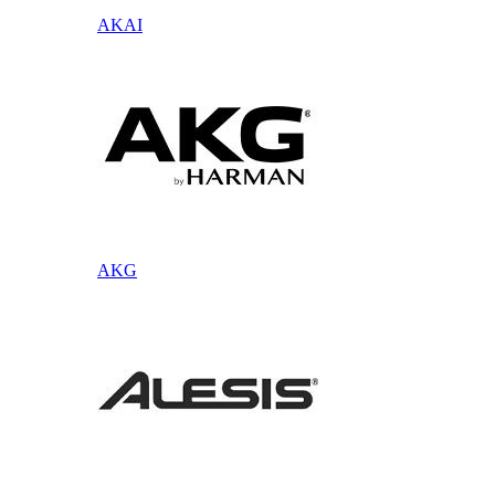
AKAI
AKG