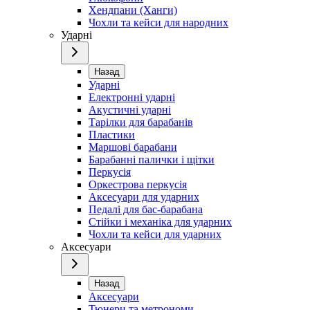
Хендпани (Ханги)
Чохли та кейси для народних
Ударні
Назад
Ударні
Електронні ударні
Акустичні ударні
Тарілки для барабанів
Пластики
Маршові барабани
Барабанні палички і щітки
Перкусія
Оркестрова перкусія
Аксесуари для ударних
Педалі для бас-барабана
Стійки і механіка для ударних
Чохли та кейси для ударних
Аксесуари
Назад
Аксесуари
Тюнери та метрономи