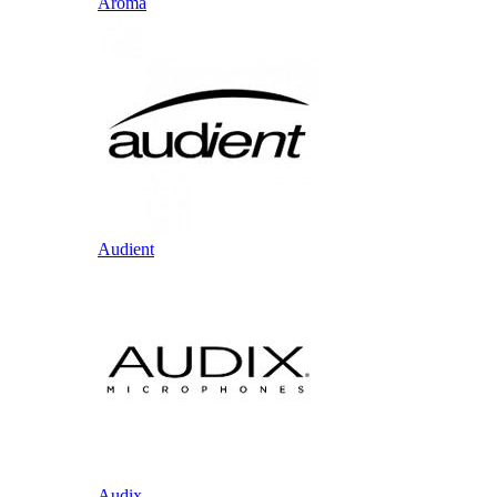
Aroma
Audient
Audix