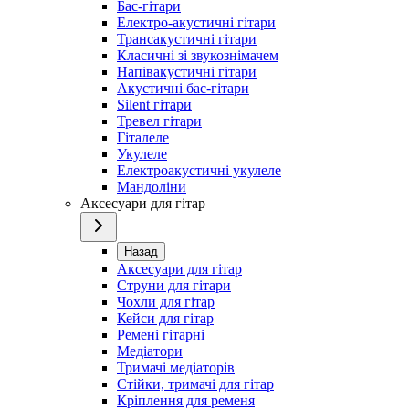
Бас-гітари
Електро-акустичні гітари
Трансакустичні гітари
Класичні зі звукознімачем
Напівакустичні гітари
Акустичні бас-гітари
Silent гітари
Тревел гітари
Гіталеле
Укулеле
Електроакустичні укулеле
Мандоліни
Аксесуари для гітар
Назад
Аксесуари для гітар
Струни для гітари
Чохли для гітар
Кейси для гітар
Ремені гітарні
Медіатори
Тримачі медіаторів
Стійки, тримачі для гітар
Кріплення для ременя