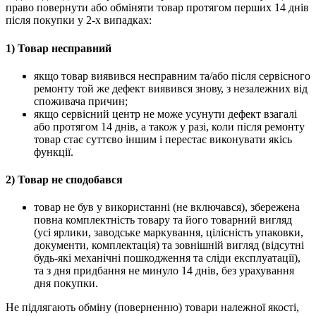
право повернути або обміняти товар протягом перших 14 днів
після покупки у 2-х випадках:
1) Товар несправний
якщо товар виявився несправним та/або після сервісного
ремонту той же дефект виявився знову, з незалежних від
споживача причин;
якщо сервісний центр не може усунути дефект взагалі
або протягом 14 днів, а також у разі, коли після ремонту
товар стає суттєво іншим і перестає виконувати якісь
функції.
2) Товар не сподобався
товар не був у використанні (не включався), збережена
повна комплектність товару та його товарний вигляд
(усі ярлики, заводське маркування, цілісність упаковки,
документи, комплектація) та зовнішній вигляд (відсутні
будь-які механічні пошкодження та сліди експлуатації),
та з дня придбання не минуло 14 днів, без урахування
дня покупки.
Не підлягають обміну (поверненню) товари належної якості,