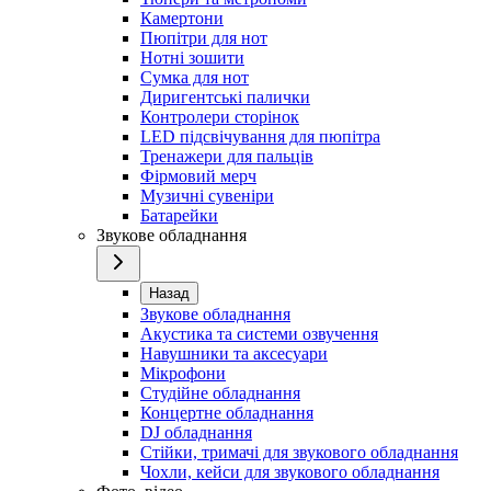
Камертони
Пюпітри для нот
Нотні зошити
Сумка для нот
Диригентські палички
Контролери сторінок
LED підсвічування для пюпітра
Тренажери для пальців
Фірмовий мерч
Музичні сувеніри
Батарейки
Звукове обладнання
Назад
Звукове обладнання
Акустика та системи озвучення
Навушники та аксесуари
Мікрофони
Студійне обладнання
Концертне обладнання
DJ обладнання
Стійки, тримачі для звукового обладнання
Чохли, кейси для звукового обладнання