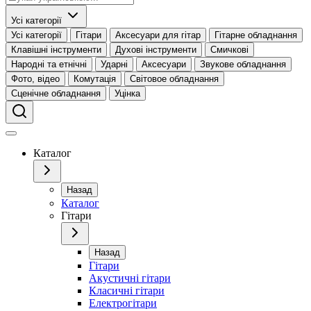
Усі категорії
Усі категорії
Гітари
Аксесуари для гітар
Гітарне обладнання
Клавішні інструменти
Духові інструменти
Смичкові
Народні та етнічні
Ударні
Аксесуари
Звукове обладнання
Фото, відео
Комутація
Світовое обладнання
Сценічне обладнання
Уцінка
Каталог
Назад
Каталог
Гітари
Назад
Гітари
Акустичні гітари
Класичні гітари
Електрогітари