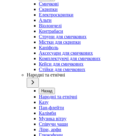
Смичкові
Скрипки
Електроскрипки
Альти
Віолончелі
Контрабаси
Струни для смичкових
Містки для скрипки
Каніфоль
Аксесуари для смичкових
Комплектуючі для смичкових
Кейси для смичкових
Стійки для смичкових
Народні та етнічні
Назад
Народні та етнічні
Казу
Пан-флейти
Калімби
Музика вітру
Співучи чаши
Ліри, арфи
Глюкофони