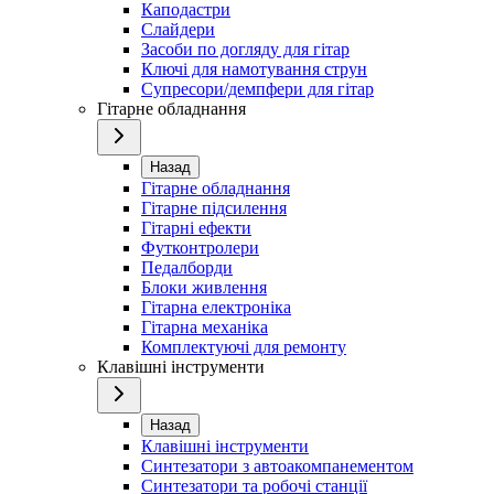
Каподастри
Слайдери
Засоби по догляду для гітар
Ключі для намотування струн
Супресори/демпфери для гітар
Гітарне обладнання
Назад
Гітарне обладнання
Гітарне підсилення
Гітарні ефекти
Футконтролери
Педалборди
Блоки живлення
Гітарна електроніка
Гітарна механіка
Комплектуючі для ремонту
Клавішні інструменти
Назад
Клавішні інструменти
Синтезатори з автоакомпанементом
Синтезатори та робочі станції