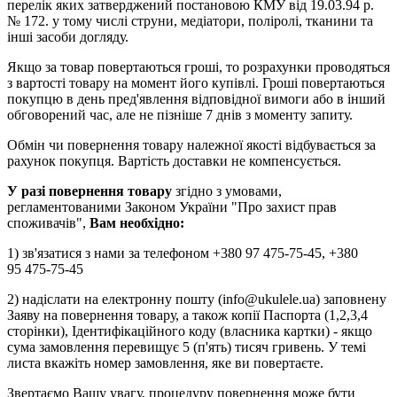
перелік яких затверджений постановою КМУ від 19.03.94 р.
№ 172. у тому числі струни, медіатори, поліролі, тканини та
інші засоби догляду.
Якщо за товар повертаються гроші, то розрахунки проводяться
з вартості товару на момент його купівлі. Гроші повертаються
покупцю в день пред'явлення відповідної вимоги або в інший
обговорений час, але не пізніше 7 днів з моменту запиту.
Обмін чи повернення товару належної якості відбувається за
рахунок покупця. Вартість доставки не компенсується.
У разі повернення товару
згідно з умовами,
регламентованими Законом України "Про захист прав
споживачів",
Вам необхідно:
1) зв'язатися з нами за телефоном +380 97 475-75-45, +380
95 475-75-45
2) надіслати на електронну пошту (info@ukulele.ua) заповнену
Заяву на повернення товару, а також копії Паспорта (1,2,3,4
сторінки), Ідентифікаційного коду (власника картки) - якщо
сума замовлення перевищує 5 (п'ять) тисяч гривень. У темі
листа вкажіть номер замовлення, яке ви повертаєте.
Звертаємо Вашу увагу, процедуру повернення може бути