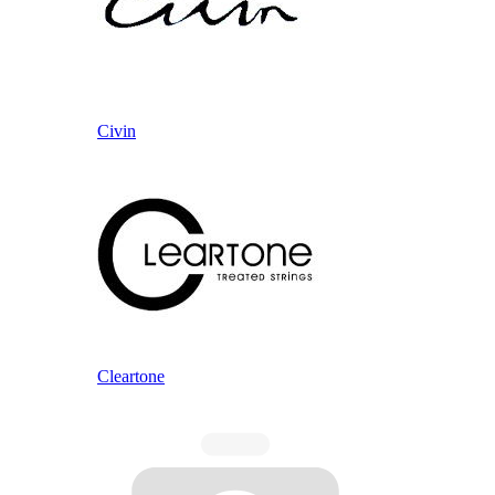
Civin
Cleartone