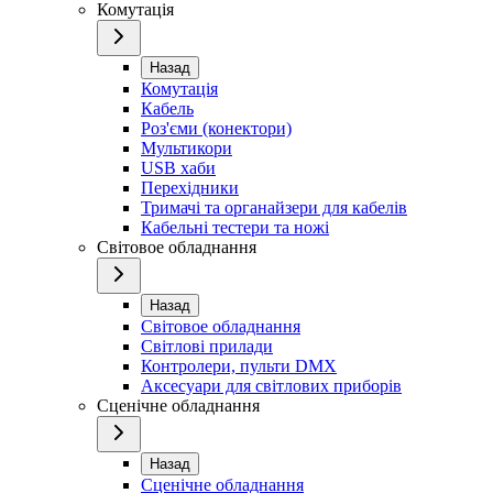
Комутація
Назад
Комутація
Кабель
Роз'єми (конектори)
Мультикори
USB хаби
Перехідники
Тримачі та органайзери для кабелів
Кабельні тестери та ножі
Світовое обладнання
Назад
Світовое обладнання
Світлові прилади
Контролери, пульти DMX
Аксесуари для світлових приборів
Сценічне обладнання
Назад
Сценічне обладнання