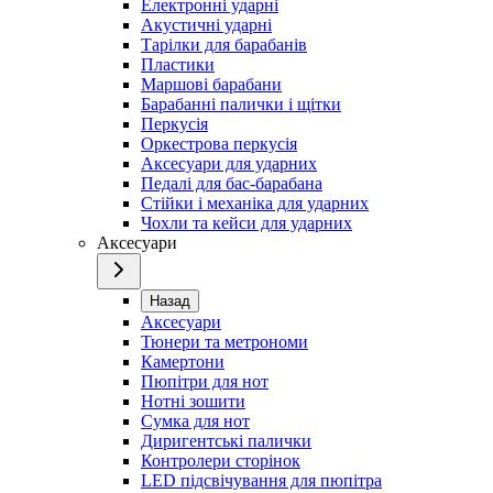
Електронні ударні
Акустичні ударні
Тарілки для барабанів
Пластики
Маршові барабани
Барабанні палички і щітки
Перкусія
Оркестрова перкусія
Аксесуари для ударних
Педалі для бас-барабана
Стійки і механіка для ударних
Чохли та кейси для ударних
Аксесуари
Назад
Аксесуари
Тюнери та метрономи
Камертони
Пюпітри для нот
Нотні зошити
Сумка для нот
Диригентські палички
Контролери сторінок
LED підсвічування для пюпітра