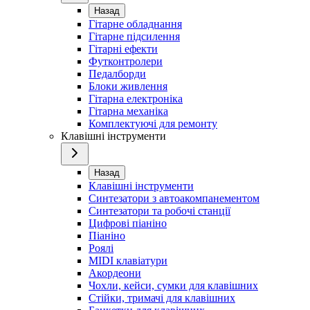
Назад
Гітарне обладнання
Гітарне підсилення
Гітарні ефекти
Футконтролери
Педалборди
Блоки живлення
Гітарна електроніка
Гітарна механіка
Комплектуючі для ремонту
Клавішні інструменти
Назад
Клавішні інструменти
Синтезатори з автоакомпанементом
Синтезатори та робочі станції
Цифрові піаніно
Піаніно
Роялі
MIDI клавіатури
Акордеони
Чохли, кейси, сумки для клавішних
Стійки, тримачі для клавішних