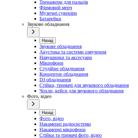
Тренажери для пальців
Фірмовий мерч
Музичні сувеніри
Батарейки
Звукове обладнання
Назад
Звукове обладнання
Акустика та системи озвучення
Навушники та аксесуари
Мікрофони
Студійне обладнання
Концертне обладнання
DJ обладнання
Стійки, тримачі для звукового обладнання
Чохли, кейси для звукового обладнання
Фото, відео
Назад
Фото, відео
Накамерні радіосистеми
Накамерні мікрофони
Стійки та тримачі фото, відео