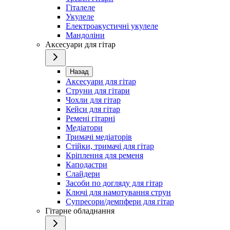
Гіталеле
Укулеле
Електроакустичні укулеле
Мандоліни
Аксесуари для гітар
Назад
Аксесуари для гітар
Струни для гітари
Чохли для гітар
Кейси для гітар
Ремені гітарні
Медіатори
Тримачі медіаторів
Стійки, тримачі для гітар
Кріплення для ременя
Каподастри
Слайдери
Засоби по догляду для гітар
Ключі для намотування струн
Супресори/демпфери для гітар
Гітарне обладнання