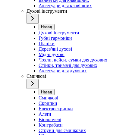
Банкетки для клавішних
Аксесуари для клавішних
Духові інструменти
Назад
Духові інструменти
Губні гармоніки
Піаніки
Дерев'яні духові
Мідні духові
Чохли, кейси, сумки для духових
Стійки, тримачі для духових
Аксесуари для духових
Смичкові
Назад
Смичкові
Скрипки
Електроскрипки
Альти
Віолончелі
Контрабаси
Струни для смичкових