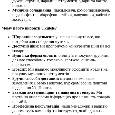
духові, струнні, народні інструменти, ударні та багато
іншого.
Музичне обладнання:
підсилювачі, комбопідсилювачі,
педалі ефектів, мікрофони, стійки, навушники, кабелі та
аксесуари.
Чому варто вибрати Ukulele?
Широкий асортимент:
у нас ви знайдете все, що
потрібно для створення музики.
Доступні ціни:
ми пропонуємо конкурентні ціни на всі
товари.
Будь-яка форма оплати:
оплачуйте покупки зручним
для вас способом - готівкою, карткою, онлайн-
переказом.
Кредит
: Ми надаємо можливість оформити кредит на
покупку музичних інструментів.
Зручні способи доставки:
ми доставимо ваше
замовлення Новою Поштою, кур'єром або на поштові
відділення УкрПошти.
Завжди актуальні ціни та наявність товарів:
Ми
постійно оновлюємо інформацію про наявність товарів
на сайті.
Професійна консультація:
наші менеджери з радістю
допоможуть вам вибрати інструмент, який ідеально