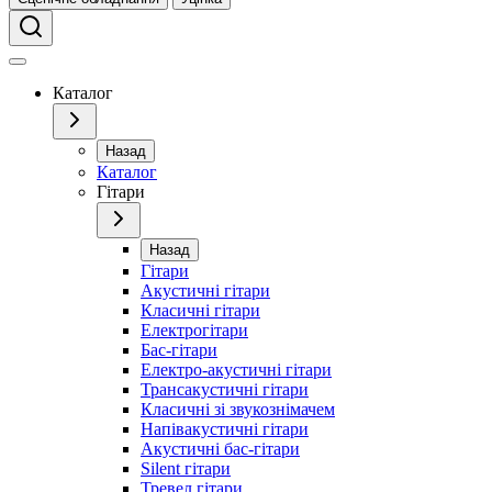
Каталог
Назад
Каталог
Гітари
Назад
Гітари
Акустичні гітари
Класичні гітари
Електрогітари
Бас-гітари
Електро-акустичні гітари
Трансакустичні гітари
Класичні зі звукознімачем
Напівакустичні гітари
Акустичні бас-гітари
Silent гітари
Тревел гітари