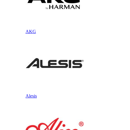
AKG
Alesis