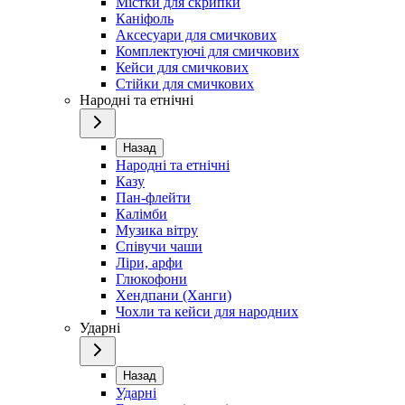
Містки для скрипки
Каніфоль
Аксесуари для смичкових
Комплектуючі для смичкових
Кейси для смичкових
Стійки для смичкових
Народні та етнічні
Назад
Народні та етнічні
Казу
Пан-флейти
Калімби
Музика вітру
Співучи чаши
Ліри, арфи
Глюкофони
Хендпани (Ханги)
Чохли та кейси для народних
Ударні
Назад
Ударні