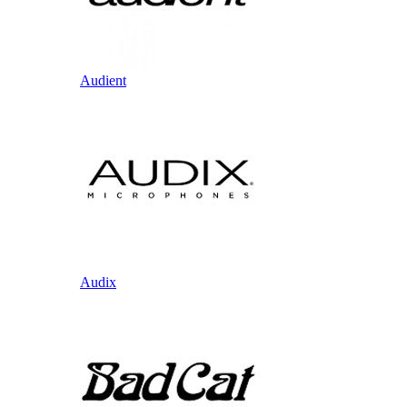
Audient
Audix