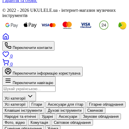
Гарантія та сервіс
© 2022 - 2026 UKULELE.ua - інтернет-магазин музичних
інструментів
Переключити контакти
0
0
Переключити інформацію користувача
Переключити навігацію
Усі категорії
Усі категорії
Гітари
Аксесуари для гітар
Гітарне обладнання
Клавішні інструменти
Духові інструменти
Смичкові
Народні та етнічні
Ударні
Аксесуари
Звукове обладнання
Фото, відео
Комутація
Світовое обладнання
Сценічне обладнання
Уцінка