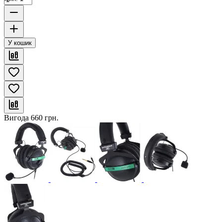
У кошик
Вигода
660
грн.