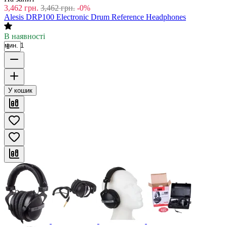
3,462
грн.
3,462
грн.
-0%
Alesis DRP100 Electronic Drum Reference Headphones
В наявності
мин. 1
У кошик