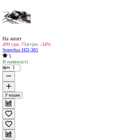
На запит
499
грн.
754
грн.
-34%
Superlux HD-385
5
В наявності
мин. 1
У кошик