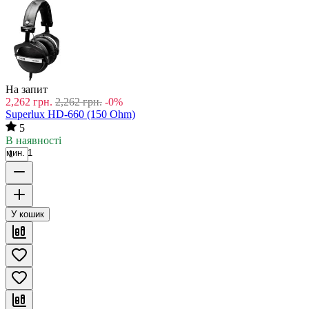
На запит
2,262
грн.
2,262
грн.
-0%
Superlux HD-660 (150 Ohm)
5
В наявності
мин. 1
У кошик