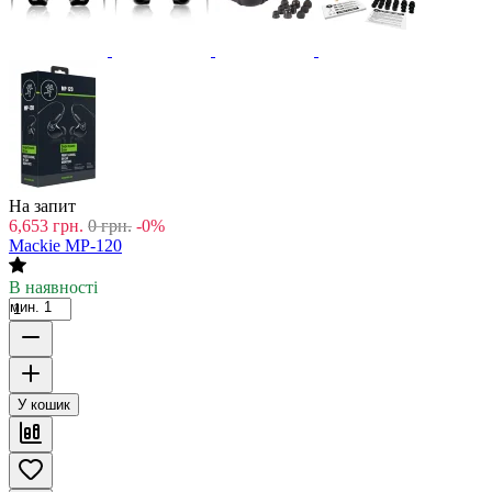
На запит
6,653
грн.
0
грн.
-0%
Mackie MP-120
В наявності
мин. 1
У кошик