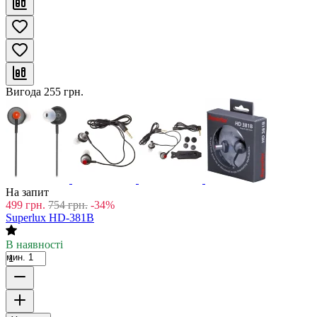
Вигода
255
грн.
На запит
499
грн.
754
грн.
-34%
Superlux HD-381B
В наявності
мин. 1