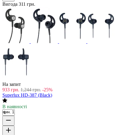
Вигода
311
грн.
На запит
933
грн.
1,244
грн.
-25%
Superlux HD-387 (Black)
В наявності
мин. 1