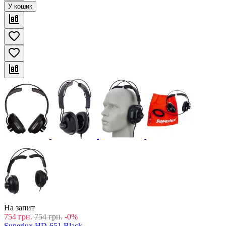
У кошик
На запит
754
грн.
754
грн.
-0%
Superlux HD-651 Black