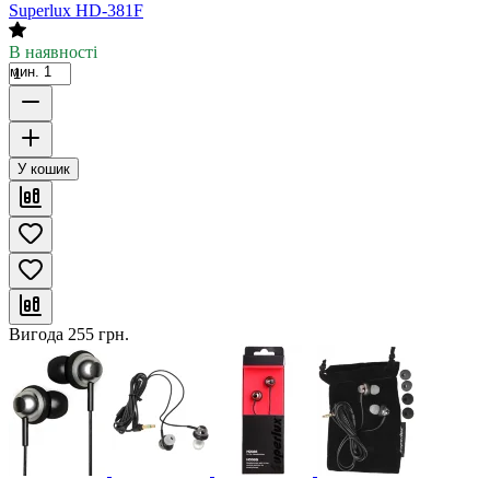
Superlux HD-381F
В наявності
мин. 1
У кошик
Вигода
255
грн.