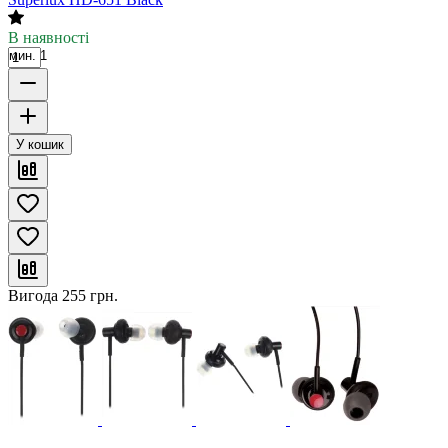
В наявності
мин. 1
У кошик
Вигода
255
грн.