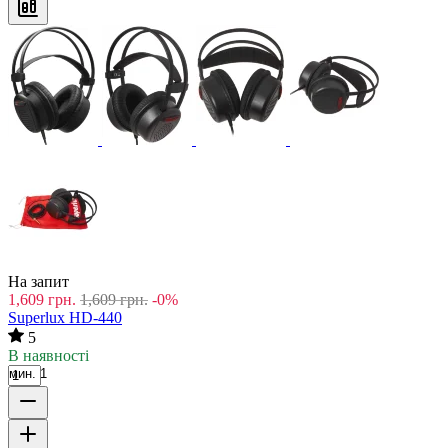
На запит
1,609
грн.
1,609
грн.
-0%
Superlux HD-440
5
В наявності
мин. 1