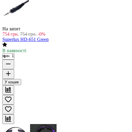
На запит
754
грн.
754
грн.
-0%
Superlux HD-651 Green
В наявності
мин. 1
У кошик