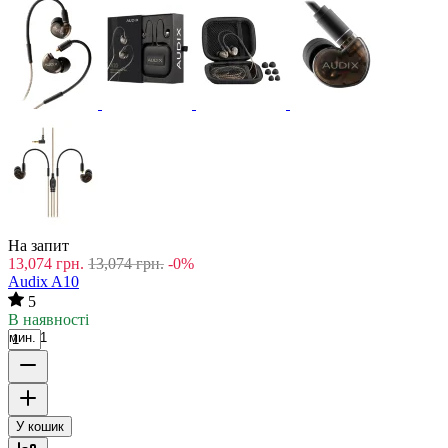
На запит
13,074
грн.
13,074
грн.
-0%
Audix A10
5
В наявності
мин. 1
У кошик