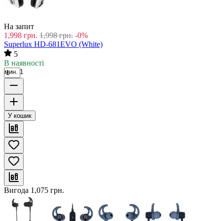
На запит
1,998
грн.
1,998
грн.
-0%
Superlux HD-681EVO (White)
5
В наявності
мин. 1
У кошик
Вигода
1,075
грн.