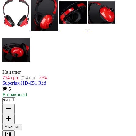
На запит
754
грн.
754
грн.
-0%
Superlux HD-651 Red
5
В наявності
мин. 1
У кошик