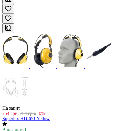
На запит
754
грн.
754
грн.
-0%
Superlux HD-651 Yellow
В наявності