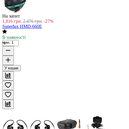
На запит
1,816
грн.
2,476
грн.
-27%
Superlux HMD-660E
В наявності
мин. 1
У кошик