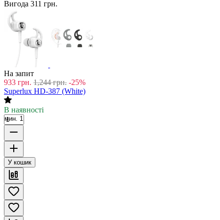
Вигода
311
грн.
На запит
933
грн.
1,244
грн.
-25%
Superlux HD-387 (White)
В наявності
мин. 1
У кошик