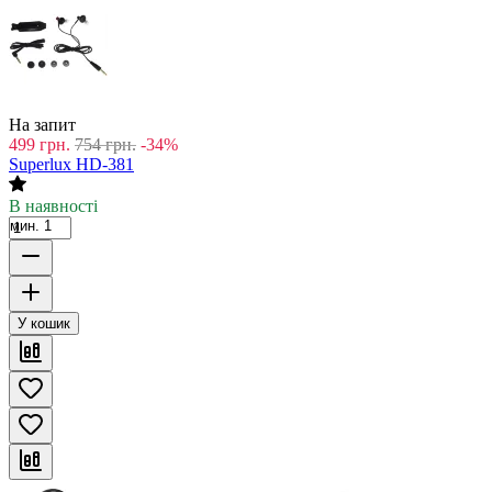
На запит
499
грн.
754
грн.
-34%
Superlux HD-381
В наявності
мин. 1
У кошик