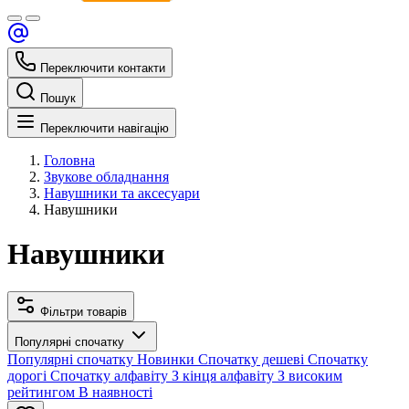
Переключити контакти
Пошук
Переключити навігацію
Головна
Звукове обладнання
Навушники та аксесуари
Навушники
Навушники
Фільтри товарів
Популярні спочатку
Популярні спочатку
Новинки
Спочатку дешеві
Спочатку
дорогі
Спочатку алфавіту
З кінця алфавіту
З високим
рейтингом
В наявності