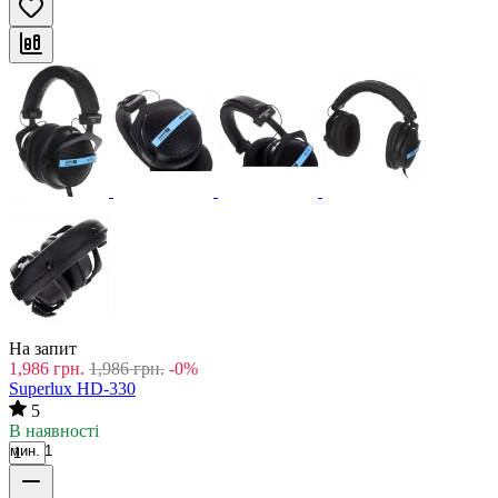
На запит
1,986
грн.
1,986
грн.
-0%
Superlux HD-330
5
В наявності
мин. 1