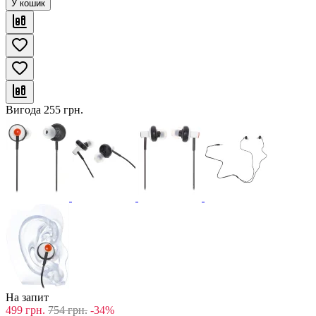
У кошик
Вигода
255
грн.
На запит
499
грн.
754
грн.
-34%