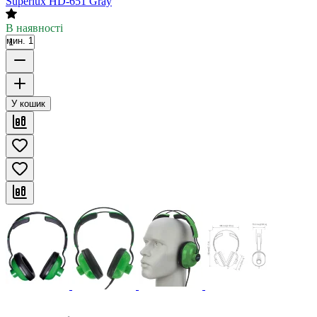
Superlux HD-651 Gray
В наявності
мин. 1
У кошик