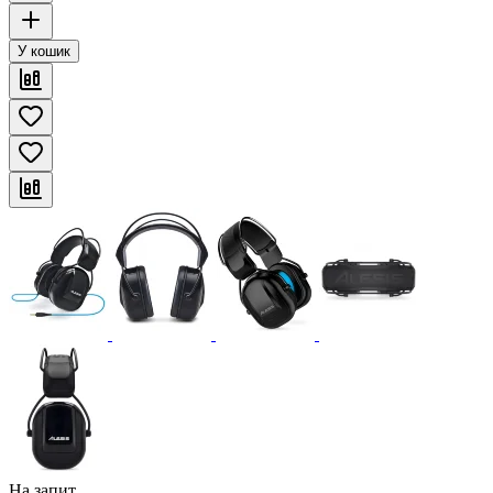
У кошик
На запит