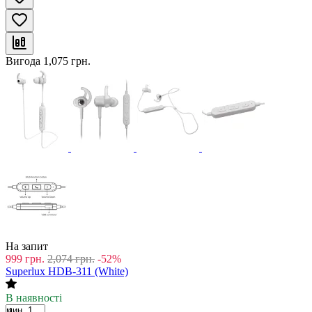
Вигода
1,075
грн.
На запит
999
грн.
2,074
грн.
-52%
Superlux HDB-311 (White)
В наявності
мин. 1