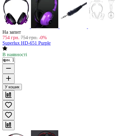
На запит
754
грн.
754
грн.
-0%
Superlux HD-651 Purple
В наявності
мин. 1
У кошик