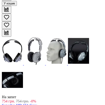
У кошик
На запит
754
грн.
754
грн.
-0%