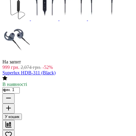
На запит
999
грн.
2,074
грн.
-52%
Superlux HDB-311 (Black)
В наявності
мин. 1
У кошик