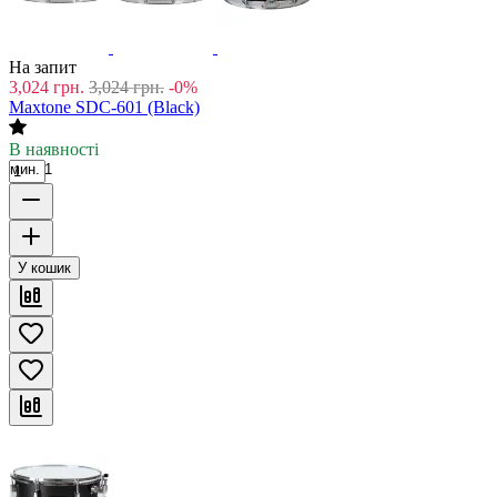
На запит
3,024
грн.
3,024
грн.
-0%
Maxtone SDC-601 (Black)
В наявності
мин. 1
У кошик