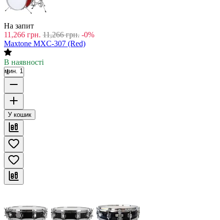
На запит
11,266
грн.
11,266
грн.
-0%
Maxtone MXC-307 (Red)
В наявності
мин. 1
У кошик