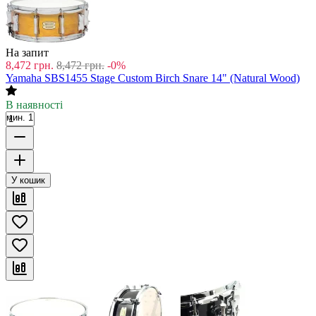
На запит
8,472
грн.
8,472
грн.
-0%
Yamaha SBS1455 Stage Custom Birch Snare 14" (Natural Wood)
В наявності
мин. 1
У кошик