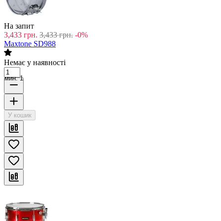
На запит
3,433
грн.
3,433
грн.
-0%
Maxtone SD988
Немає у наявності
мин. 1
У кошик