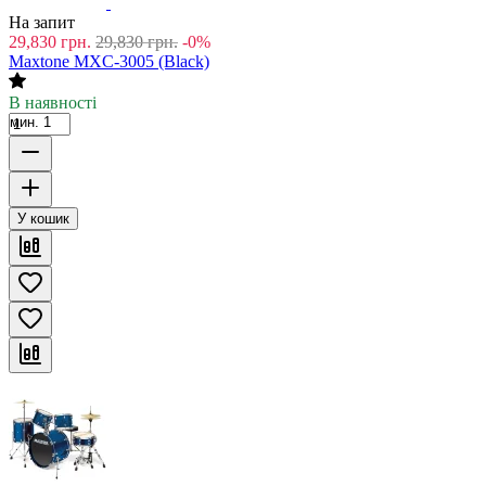
На запит
29,830
грн.
29,830
грн.
-0%
Maxtone MXC-3005 (Black)
В наявності
мин. 1
У кошик