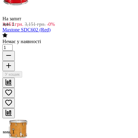
На запит
3,151
грн.
3,151
грн.
-0%
мин. 1
Maxtone SDC602 (Red)
Немає у наявності
У кошик
мин. 1