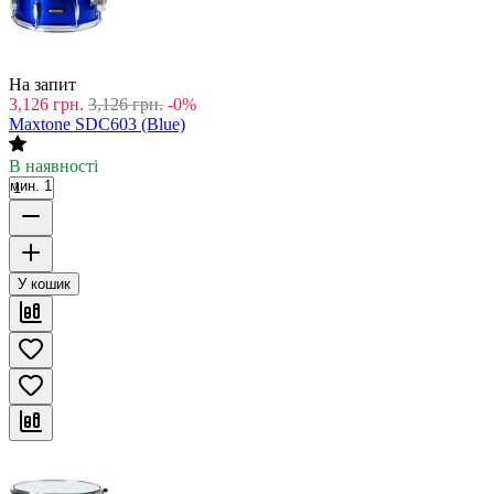
На запит
3,126
грн.
3,126
грн.
-0%
Maxtone SDC603 (Blue)
В наявності
мин. 1
У кошик