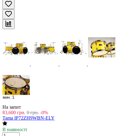
мин. 1
На запит
83,600
грн.
0
грн.
-0%
Tama IP72ZH9WBN-ELY
В наявності