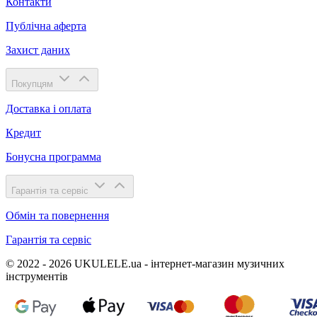
Обновить капчу (CAPTCHA)
Подписаться
Натискаючи кнопку підтвердження, я приймаю умови
політики обробки персональних даних
Thank you! We'll keep you posted.
Магазин
Каталог
Бренди
Новини
Компанія
Про нас
Контакти
Публічна аферта