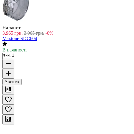
На запит
3,965
грн.
3,965
грн.
-0%
Maxtone SDC604
В наявності
мин. 1
У кошик