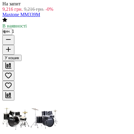
На запит
9,216
грн.
9,216
грн.
-0%
Maxtone MM339М
В наявності
мин. 1
У кошик