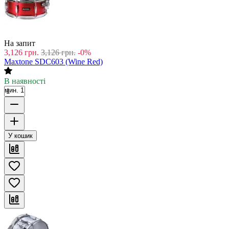
На запит
3,126
грн.
3,126
грн.
-0%
Maxtone SDC603 (Wine Red)
В наявності
мин. 1
У кошик