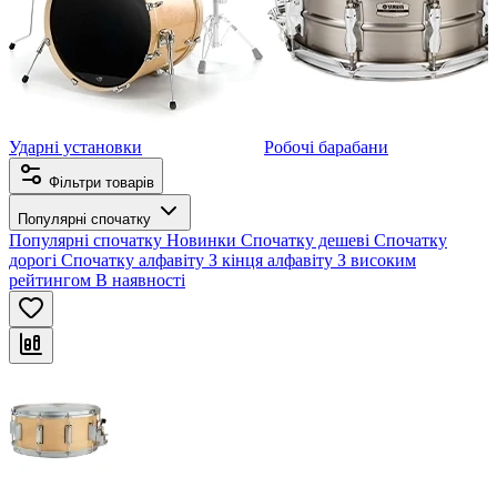
Ударні установки
Робочі барабани
Фільтри товарів
Популярні спочатку
Популярні спочатку
Новинки
Спочатку дешеві
Спочатку
дорогі
Спочатку алфавіту
З кінця алфавіту
З високим
рейтингом
В наявності