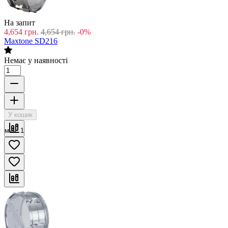
На запит
4,654
грн.
4,654
грн.
-0%
Maxtone SD216
Немає у наявності
У кошик
мин. 1