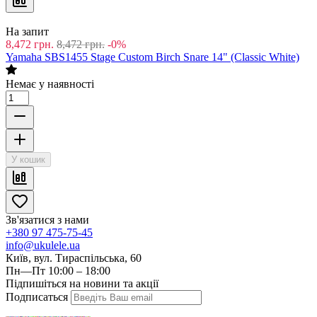
На запит
3,167
грн.
3,167
грн.
-0%
Maxtone SDC602 (Black)
Немає у наявності
У кошик
На запит