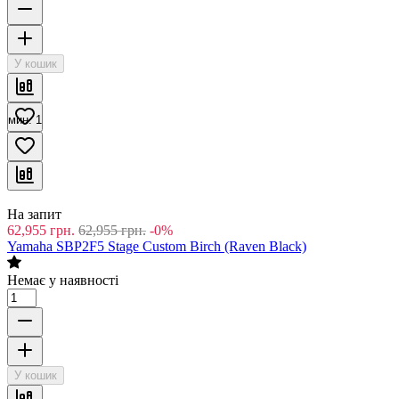
На запит
8,472
грн.
8,472
грн.
-0%
Yamaha SBS1455 Stage Custom Birch Snare 14" (Pure White)
Немає у наявності
мин. 1
У кошик