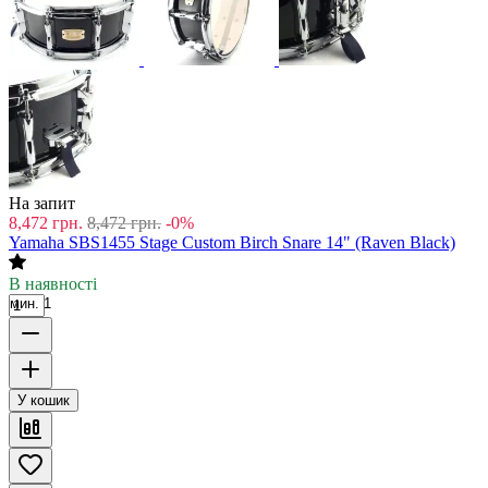
На запит
8,472
грн.
8,472
грн.
-0%
Yamaha SBS1455 Stage Custom Birch Snare 14" (Raven Black)
В наявності
мин. 1
У кошик