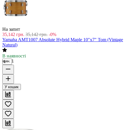
На запит
35,142
грн.
35,142
грн.
-0%
Yamaha AMT1007 Absolute Hybrid Maple 10"x7" Tom (Vintage
Natural)
В наявності
мин. 1
У кошик