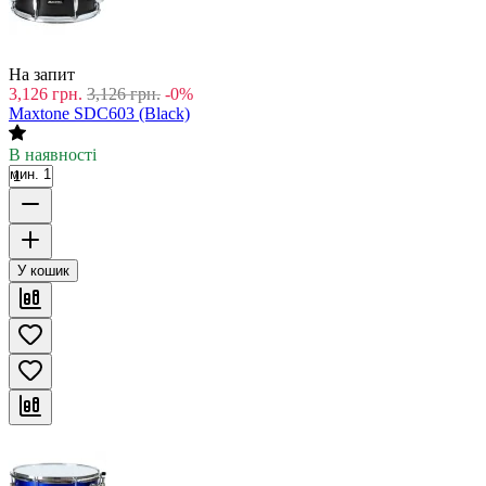
На запит
3,126
грн.
3,126
грн.
-0%
Maxtone SDC603 (Black)
В наявності
мин. 1
У кошик