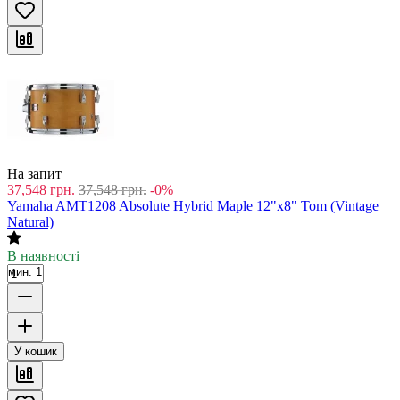
На запит
37,548
грн.
37,548
грн.
-0%
Yamaha AMT1208 Absolute Hybrid Maple 12"x8" Tom (Vintage
Natural)
В наявності
мин. 1
У кошик