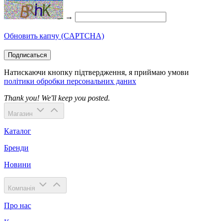
8,472
грн.
8,472
грн.
-0%
Yamaha SBS1455 Stage Custom Birch Snare 14" (Classic White)
Немає у наявності
У кошик
Зв'язатися з нами
+380 97 475-75-45
info@ukulele.ua
Київ, вул. Тираспільська, 60
Пн—Пт 10:00 – 18:00
Підпишіться на новини та акції
Подписаться
→