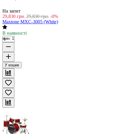
На запит
29,830
грн.
29,830
грн.
-0%
Maxtone MXC-3005 (White)
В наявності
мин. 1
У кошик