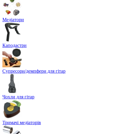
Медіатори
Каподастри
Супресори/демпфери для гітар
Чохли для гітар
Тримачі медіаторів