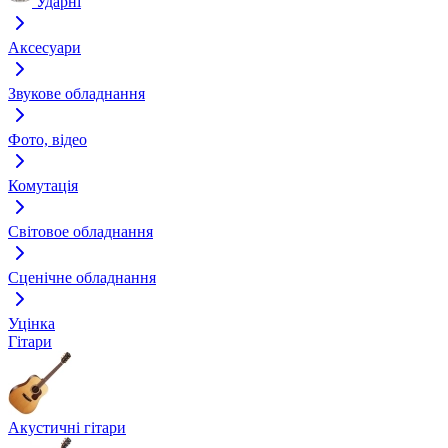
Ударні
Аксесуари
Звукове обладнання
Фото, відео
Комутація
Світовое обладнання
Сценічне обладнання
Уцінка
Гітари
Акустичні гітари