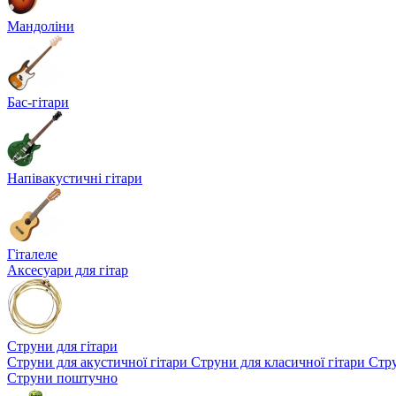
Мандоліни
Бас-гітари
Напівакустичні гітари
Гіталеле
Аксесуари для гітар
Струни для гітари
Струни для акустичної гітари
Струни для класичної гітари
Стру
Струни поштучно