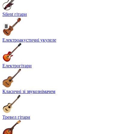
Silent гітари
Електроакустичні укулеле
Електрогітари
Класичні зі звукознімачем
Тревел гітари