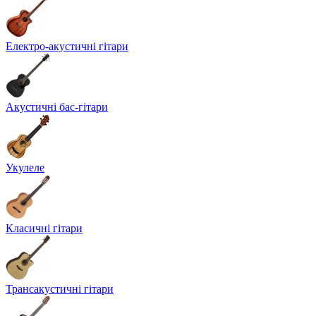
Електро-акустичні гітари
Акустичні бас-гітари
Укулеле
Класичні гітари
Трансакустичні гітари