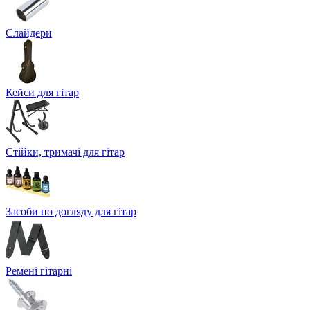
Слайдери
Кейси для гітар
Стійки, тримачі для гітар
Засоби по догляду для гітар
Ремені гітарні