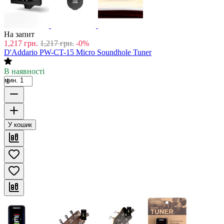
На запит
1,217
грн.
1,217
грн.
-0%
D'Addario PW-CT-15 Micro Soundhole Tuner
В наявності
мин. 1
У кошик