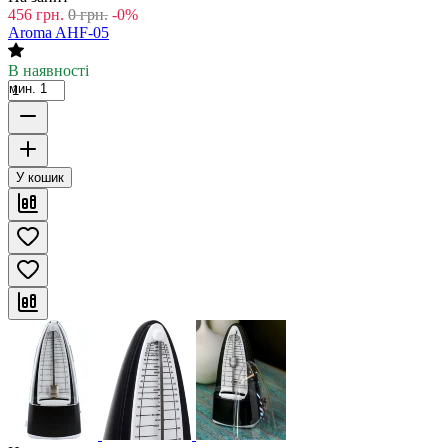
456
грн.
0
грн.
-0%
Aroma AHF-05
В наявності
мин. 1
У кошик