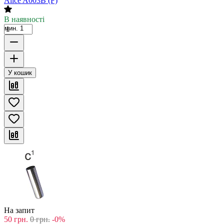
Alice A003B (F)
В наявності
мин. 1
У кошик
На запит
50
грн.
0
грн.
-0%