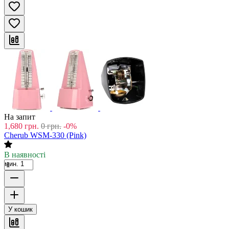
На запит
1,680
грн.
0
грн.
-0%
Cherub WSM-330 (Pink)
В наявності
мин. 1
У кошик