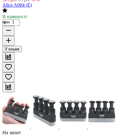
Alice A004 (E)
В наявності
мин. 1
У кошик
На запит