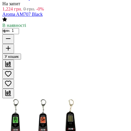
На запит
1,224
грн.
0
грн.
-0%
Aroma AM707 Black
В наявності
мин. 1
У кошик