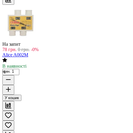
На запит
78
грн.
0
грн.
-0%
Alice A002M
В наявності
мин. 1
У кошик