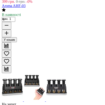
399
грн.
0
грн.
-0%
Aroma AHF-03
В наявності
мин. 1
У кошик
На запит