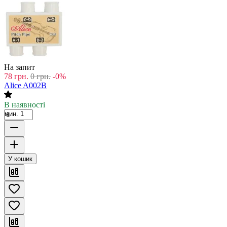
На запит
78
грн.
0
грн.
-0%
Alice A002B
В наявності
мин. 1
У кошик