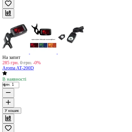
На запит
285
грн.
0
грн.
-0%
Aroma AT-200D
В наявності
мин. 1
У кошик