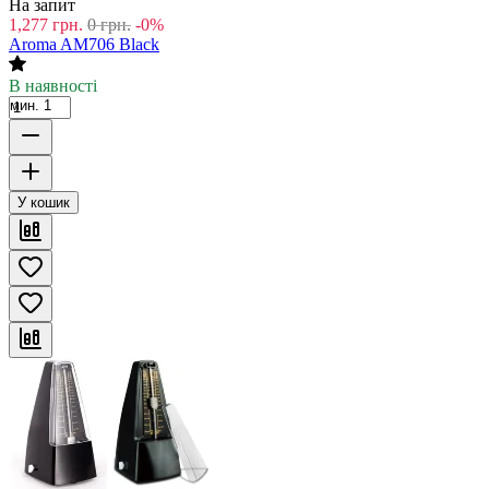
На запит
1,277
грн.
0
грн.
-0%
Aroma AM706 Black
В наявності
мин. 1
У кошик