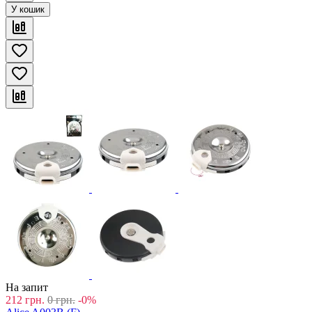
У кошик
На запит
212
грн.
0
грн.
-0%