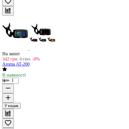
На запит
342
грн.
0
грн.
-0%
Aroma AT-200
В наявності
мин. 1
У кошик