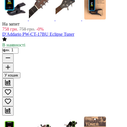
На запит
758
грн.
758
грн.
-0%
D'Addario PW-CT-17BU Eclipse Tuner
В наявності
мин. 1
У кошик