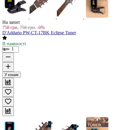
На запит
758
грн.
758
грн.
-0%
D'Addario PW-CT-17BK Eclipse Tuner
В наявності
мин. 1
У кошик