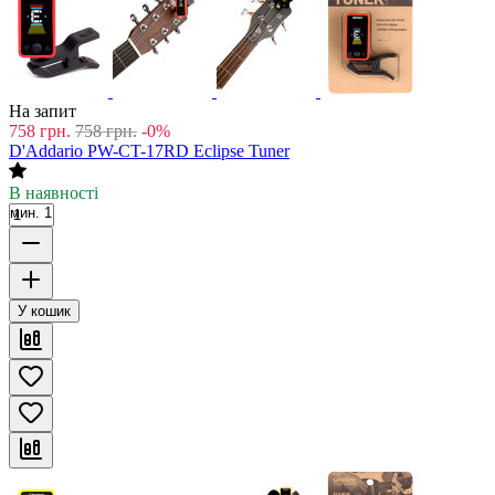
На запит
758
грн.
758
грн.
-0%
D'Addario PW-CT-17RD Eclipse Tuner
В наявності
мин. 1
У кошик