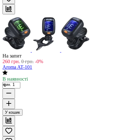
На запит
260
грн.
0
грн.
-0%
Aroma AT-101
В наявності
мин. 1
У кошик