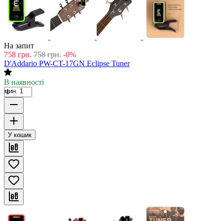
На запит
758
грн.
758
грн.
-0%
D'Addario PW-CT-17GN Eclipse Tuner
В наявності
мин. 1
У кошик