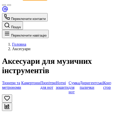
Переключити контакти
Пошук
Переключити навігацію
Головна
Аксесуари
Аксесуари для музичних
інструментів
Тюнери та
Камертони
Пюпітри
Нотні
Сумка
Диригентські
Конт
метрономи
для нот
зошити
для
палички
сторі
нот