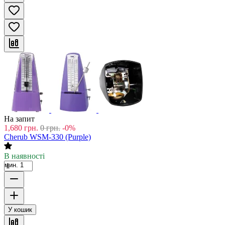
На запит
1,680
грн.
0
грн.
-0%
Cherub WSM-330 (Purple)
В наявності
мин. 1
У кошик