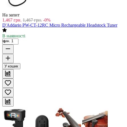
На запит
1,467
грн.
1,467
грн.
-0%
D'Addario PW-CT-12RC Micro Rechargeable Headstock Tuner
В наявності
мин. 1
У кошик