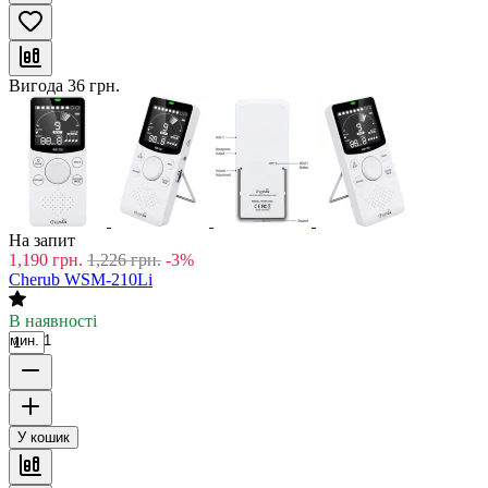
Вигода
36
грн.
На запит
1,190
грн.
1,226
грн.
-3%
Cherub WSM-210Li
В наявності
мин. 1
У кошик