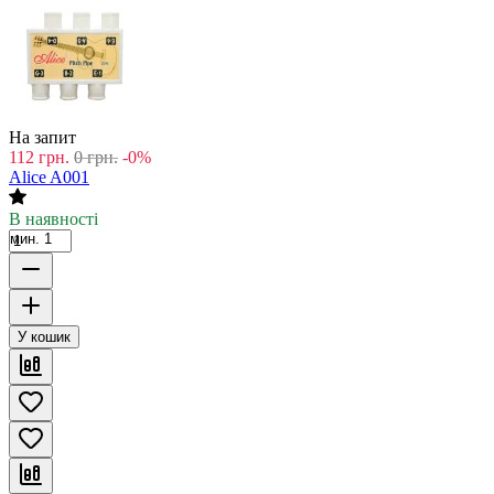
На запит
112
грн.
0
грн.
-0%
Alice A001
В наявності
мин. 1
У кошик