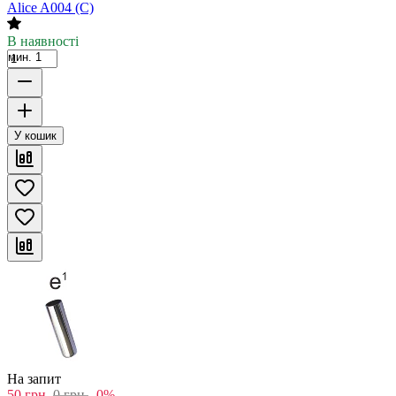
Alice A004 (C)
В наявності
мин. 1
У кошик
На запит
50
грн.
0
грн.
-0%