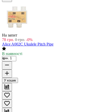
На запит
78
грн.
0
грн.
-0%
Alice A002C Ukulele Pitch Pipe
В наявності
мин. 1
У кошик