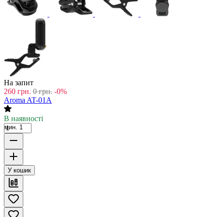
На запит
260
грн.
0
грн.
-0%
Aroma AT-01A
В наявності
мин. 1
У кошик