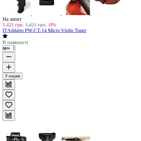
На запит
1,421
грн.
1,421
грн.
-0%
D'Addario PW-CT-14 Micro Violin Tuner
В наявності
мин. 1
У кошик