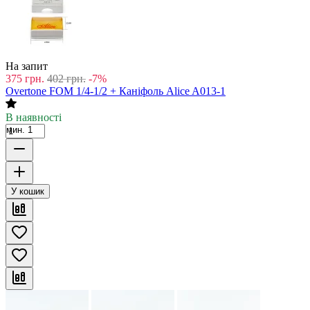
На запит
375
грн.
402
грн.
-7%
Overtone FOM 1/4-1/2 + Каніфоль Alice A013-1
В наявності
мин. 1
У кошик