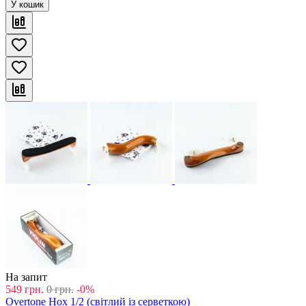
У кошик
На запит
549
грн.
0
грн.
-0%
Overtone Hox 1/2 (світлий із серветкою)