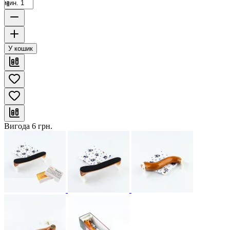
мин. 1
У кошик
Вигода
6
грн.