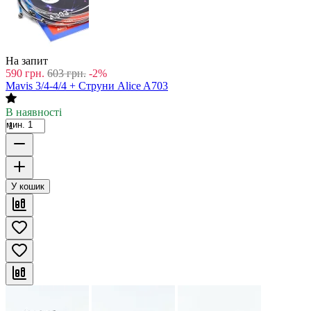
На запит
590
грн.
603
грн.
-2%
Mavis 3/4-4/4 + Струни Alice A703
В наявності
мин. 1
У кошик