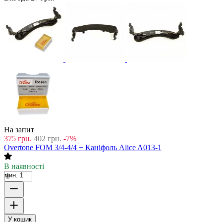
На запит
375
грн.
402
грн.
-7%
Overtone FOM 3/4-4/4 + Каніфоль Alice A013-1
В наявності
мин. 1
У кошик