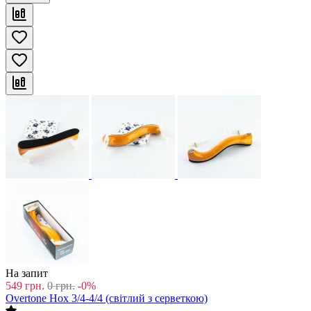
На запит
549
грн.
0
грн.
-0%
Overtone Hox 3/4-4/4 (світлий з серветкою)