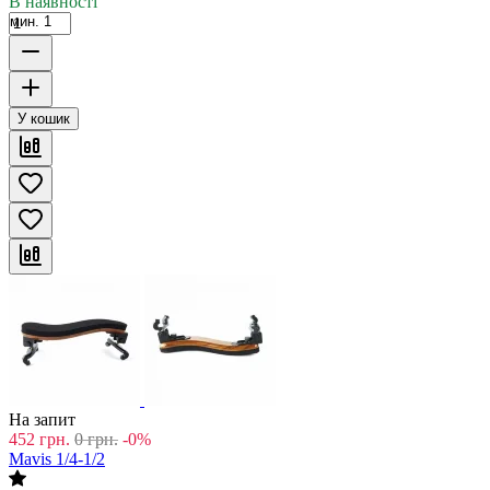
В наявності
мин. 1
У кошик
На запит
452
грн.
0
грн.
-0%
Mavis 1/4-1/2