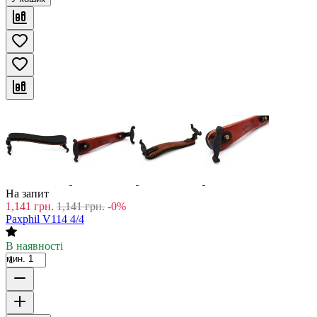
На запит
1,141
грн.
1,141
грн.
-0%
Paxphil V114 4/4
В наявності
мин. 1