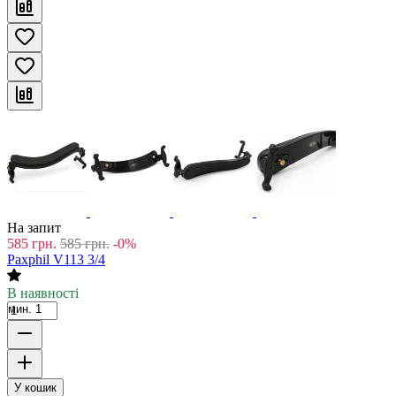
На запит
585
грн.
585
грн.
-0%
Paxphil V113 3/4
В наявності
мин. 1
У кошик