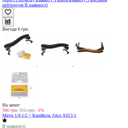
рейтингом
В наявності
Вигода
6
грн.
На запит
506
грн.
512
грн.
-1%
Mavis 1/4-1/2 + Каніфоль Alice A013-1
В наявності