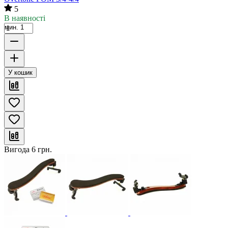
5
В наявності
мин. 1
У кошик
Вигода
6
грн.