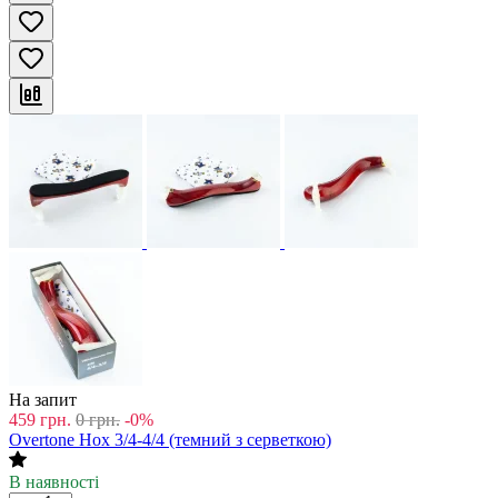
На запит
459
грн.
0
грн.
-0%
Overtone Hox 3/4-4/4 (темний з серветкою)
В наявності