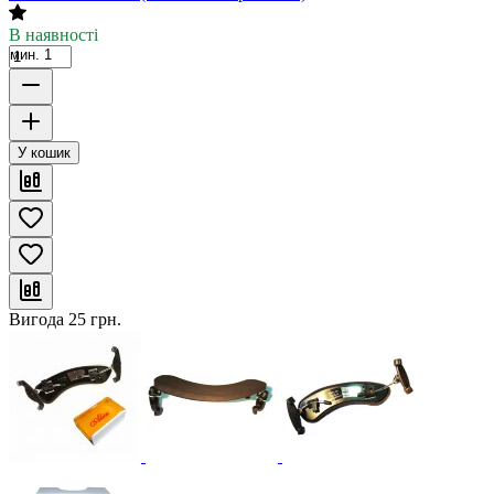
В наявності
мин. 1
У кошик
Вигода
25
грн.