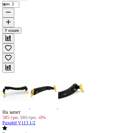
мин. 1
У кошик
На запит
585
грн.
585
грн.
-0%
Paxphil V113 1/2