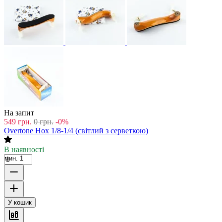
На запит
549
грн.
0
грн.
-0%
Overtone Hox 1/8-1/4 (світлий з серветкою)
В наявності
мин. 1
У кошик