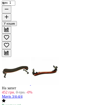
мин. 1
У кошик
На запит
452
грн.
0
грн.
-0%
Mavis 3/4-4/4