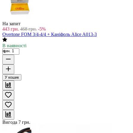
На запит
443
грн.
468
грн.
-5%
Overtone FOM 3/4-4/4 + Каніфоль Alice A013-3
В наявності
мин. 1
У кошик
Вигода
7
грн.