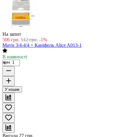
На запит
506
грн.
512
грн.
-1%
Mavis 3/4-4/4 + Каніфоль Alice A013-1
В наявності
мин. 1
У кошик
Вигода
27
грн.