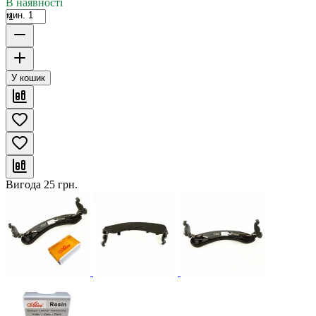
В наявності
мин. 1
У кошик
Вигода
25
грн.