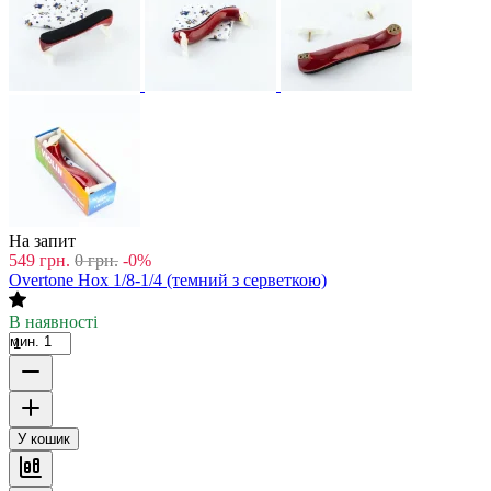
На запит
549
грн.
0
грн.
-0%
Overtone Hox 1/8-1/4 (темний з серветкою)
В наявності
мин. 1
У кошик