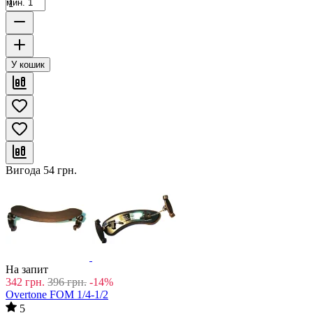
мин. 1
У кошик
Вигода
54
грн.
На запит
342
грн.
396
грн.
-14%
Overtone FOM 1/4-1/2
5