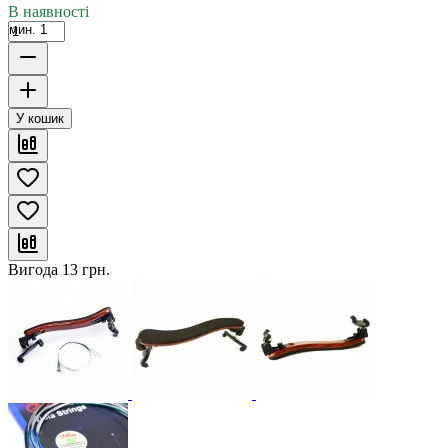
В наявності
мин. 1
У кошик
Вигода
13
грн.