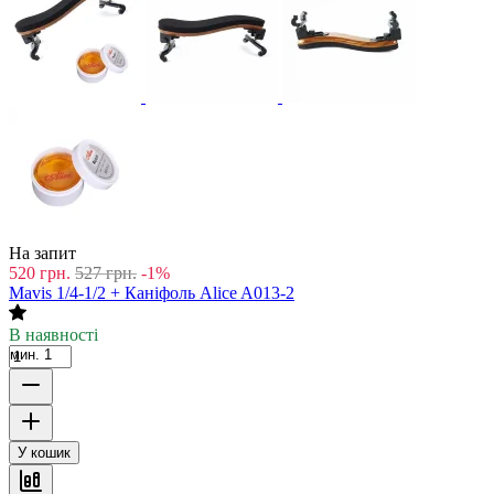
На запит
520
грн.
527
грн.
-1%
Mavis 1/4-1/2 + Каніфоль Alice A013-2
В наявності
мин. 1
У кошик