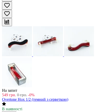
На запит
549
грн.
0
грн.
-0%
Overtone Hox 1/2 (темний з серветкою)
В наявності