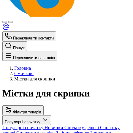
Переключити контакти
Пошук
Переключити навігацію
Головна
Смичкові
Містки для скрипки
Містки для скрипки
Фільтри товарів
Популярні спочатку
Популярні спочатку
Новинки
Спочатку дешеві
Спочатку
дорогі
Спочатку алфавіту
З кінця алфавіту
З високим