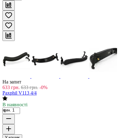
На запит
633
грн.
633
грн.
-0%
Paxphil V113 4/4
В наявності
мин. 1
У кошик