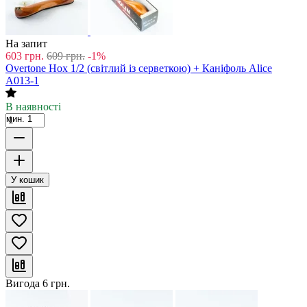
На запит
603
грн.
609
грн.
-1%
Overtone Hox 1/2 (світлий із серветкою) + Каніфоль Alice
A013-1
В наявності
мин. 1
У кошик
Вигода
6
грн.