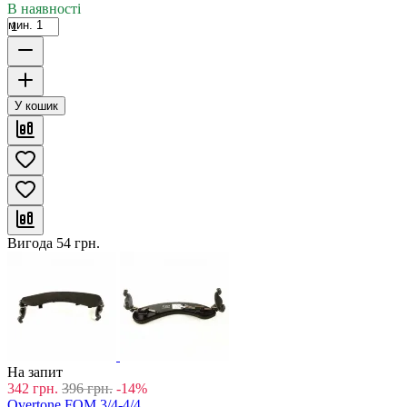
В наявності
мин. 1
У кошик
Вигода
54
грн.
На запит
342
грн.
396
грн.
-14%
Overtone FOM 3/4-4/4