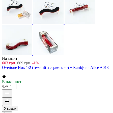
На запит
603
грн.
609
грн.
-1%
Overtone Hox 1/2 (темний з серветкою) + Каніфоль Alice A013-
1
В наявності
мин. 1
У кошик