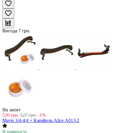
Вигода
7
грн.
На запит
520
грн.
527
грн.
-1%
Mavis 3/4-4/4 + Каніфоль Alice A013-2
В наявності