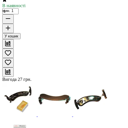
В наявності
мин. 1
У кошик
Вигода
27
грн.