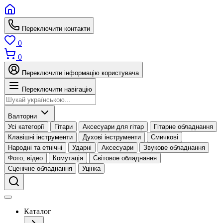
Переключити контакти
0
0
Переключити інформацію користувача
Переключити навігацію
Валторни
Усі категорії
Гітари
Аксесуари для гітар
Гітарне обладнання
Клавішні інструменти
Духові інструменти
Смичкові
Народні та етнічні
Ударні
Аксесуари
Звукове обладнання
Фото, відео
Комутація
Світовое обладнання
Сценічне обладнання
Уцінка
Каталог