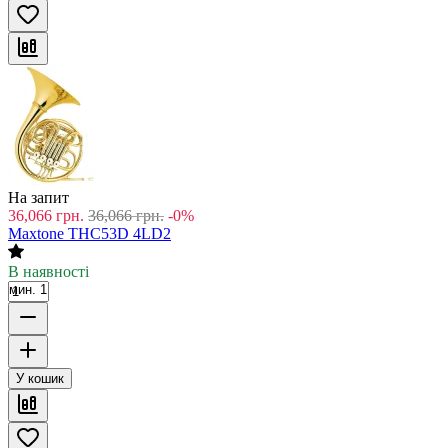
На запит
36,066
грн.
36,066
грн.
-0%
Maxtone THC53D 4LD2
В наявності
мин. 1
У кошик