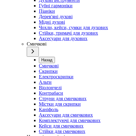
Духові інструменти
Губні гармоніки
Піаніки
Дерев'яні духові
Мідні духові
Чохли, кейси, сумки для духових
Стійки, тримачі для духових
Аксесуари для духових
Смичкові
Назад
Смичкові
Скрипки
Електроскрипки
Альти
Віолончелі
Контрабаси
Струни для смичкових
Містки для скрипки
Каніфоль
Аксесуари для смичкових
Комплектуючі для смичкових
Кейси для смичкових
Стійки для смичкових