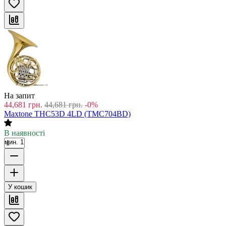
На запит
44,681
грн.
44,681
грн.
-0%
Maxtone THC53D 4LD (TMC704BD)
В наявності
мин. 1
У кошик