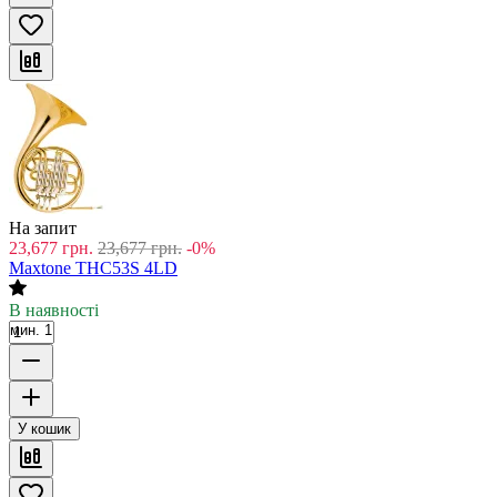
На запит
23,677
грн.
23,677
грн.
-0%
Maxtone THC53S 4LD
В наявності
мин. 1
У кошик