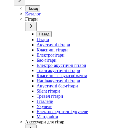
Назад
Каталог
Гітари
Назад
Гітари
Акустичні гітари
Класичні гітари
Електрогітари
Бас-гітари
Електро-акустичні гітари
Трансакустичні гітари
Класичні зі звукознімачем
Напівакустичні гітари
Акустичні бас-гітари
Silent гітари
Тревел гітари
Гіталеле
Укулеле
Електроакустичні укулеле
Мандоліни
Аксесуари для гітар