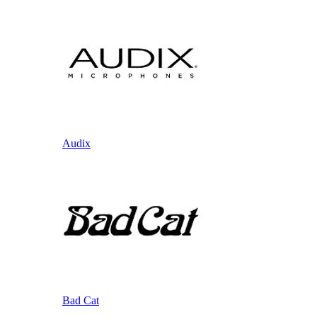
Audix
Bad Cat