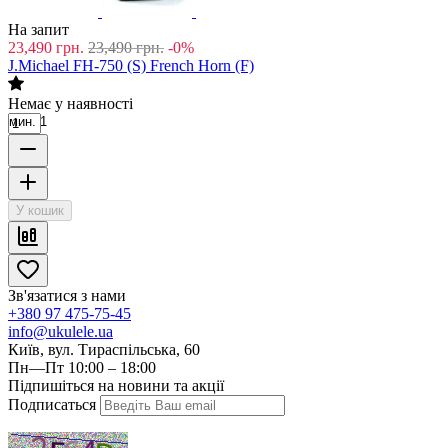
На запит
23,490
грн.
23,490
грн.
-0%
J.Michael FH-750 (S) French Horn (F)
Немає у наявності
мин. 1
У кошик
Зв'язатися з нами
+380 97 475-75-45
info@ukulele.ua
Київ, вул. Тираспільська, 60
Пн—Пт 10:00 – 18:00
Підпишіться на новини та акції
Подписаться