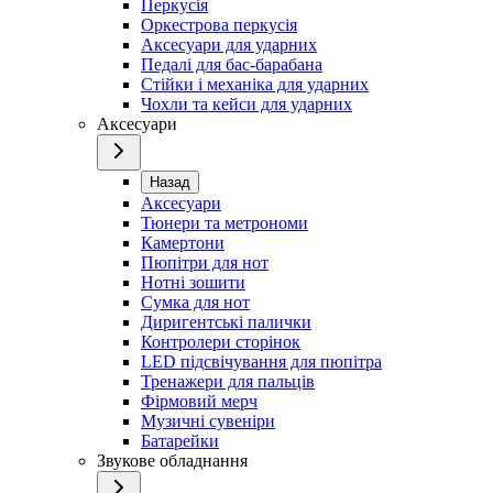
Перкусія
Оркестрова перкусія
Аксесуари для ударних
Педалі для бас-барабана
Стійки і механіка для ударних
Чохли та кейси для ударних
Аксесуари
Назад
Аксесуари
Тюнери та метрономи
Камертони
Пюпітри для нот
Нотні зошити
Сумка для нот
Диригентські палички
Контролери сторінок
LED підсвічування для пюпітра
Тренажери для пальців
Фірмовий мерч
Музичні сувеніри
Батарейки
Звукове обладнання