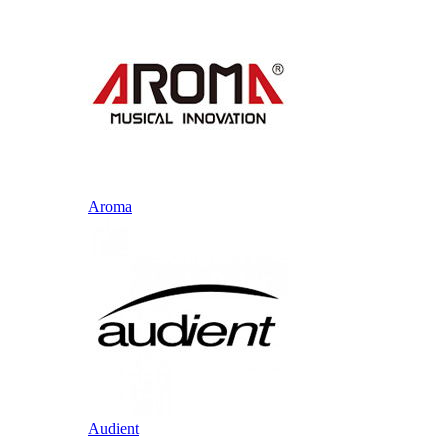
Aroma
Audient