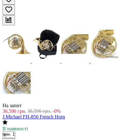
На запит
36,596
грн.
36,596
грн.
-0%
J.Michael FH-850 French Horn
В наявності
мин. 1