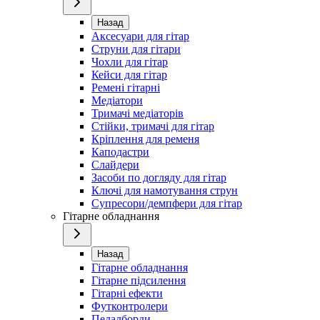
Назад
Аксесуари для гітар
Струни для гітари
Чохли для гітар
Кейси для гітар
Ремені гітарні
Медіатори
Тримачі медіаторів
Стійки, тримачі для гітар
Кріплення для ременя
Каподастри
Слайдери
Засоби по догляду для гітар
Ключі для намотування струн
Супресори/демпфери для гітар
Гітарне обладнання
Назад
Гітарне обладнання
Гітарне підсилення
Гітарні ефекти
Футконтролери
Педалборди