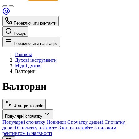
Переключити контакти
Пошук
Переключити навігацію
Головна
Духові інструменти
Мідні духові
Валторни
Валторни
Фільтри товарів
Популярні спочатку
Популярні спочатку
Новинки
Спочатку дешеві
Спочатку
дорогі
Спочатку алфавіту
З кінця алфавіту
З високим
рейтингом
В наявності