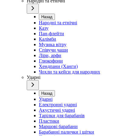
Народні та етнічні
Назад
Народні та етнічні
Казу
Пан-флейти
Калімби
Музика вітру
Співучи чаши
Ліри, арфи
Глюкофони
Хендпани (Ханги)
Чохли та кейси для народних
Ударні
Назад
Ударні
Електронні ударні
Акустичні ударні
Тарілки для барабанів
Пластики
Маршові барабани
Барабанні палички і щітки