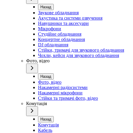
Назад
Звукове обладнання
Акустика та системи озвучення
Навушники та аксесуари
Мікрофони
Студійне обладнання
Концертне обладнання
DJ обладнання
Стійки, тримачі для звукового обладнання
Чохли, кейси для звукового обладнання
Фото, відео
Назад
Фото, відео
Накамерні радіосистеми
Накамерні мікрофони
Стійки та тримачі фото, відео
Комутація
Назад
Комутація
Кабель