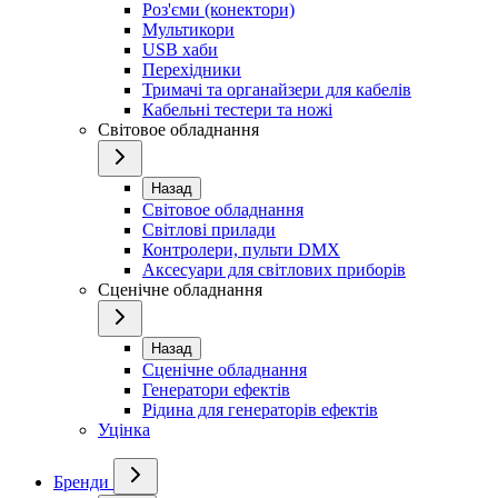
Роз'єми (конектори)
Мультикори
USB хаби
Перехідники
Тримачі та органайзери для кабелів
Кабельні тестери та ножі
Світовое обладнання
Назад
Світовое обладнання
Світлові прилади
Контролери, пульти DMX
Аксесуари для світлових приборів
Сценічне обладнання
Назад
Сценічне обладнання
Генератори ефектів
Рідина для генераторів ефектів
Уцінка
Бренди