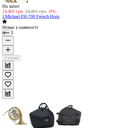
На запит
24,401
грн.
24,401
грн.
-0%
J.Michael FH-700 French Horn
Немає у наявності
мин. 1
У кошик