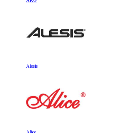
AKG
Alesis
Alice