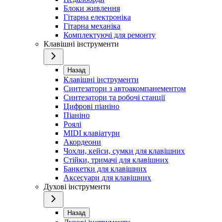
Блоки живлення
Гітарна електроніка
Гітарна механіка
Комплектуючі для ремонту
Клавішні інструменти
Назад
Клавішні інструменти
Синтезатори з автоакомпанементом
Синтезатори та робочі станції
Цифрові піаніно
Піаніно
Роялі
MIDI клавіатури
Акордеони
Чохли, кейси, сумки для клавішних
Стійки, тримачі для клавішних
Банкетки для клавішних
Аксесуари для клавішних
Духові інструменти
Назад