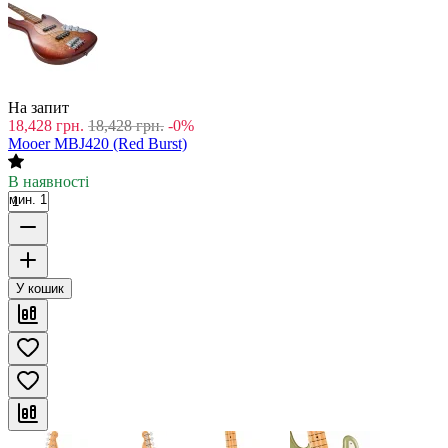
На запит
18,428
грн.
18,428
грн.
-0%
Mooer MBJ420 (Red Burst)
В наявності
мин. 1
У кошик