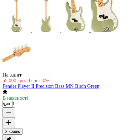
На запит
55,000
грн.
0
грн.
-0%
Fender Player II Precision Bass MN Birch Green
В наявності
мин. 1
У кошик