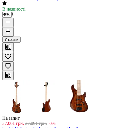
В наявності
мин. 1
У кошик
На запит
37,001
грн.
37,001
грн.
-0%