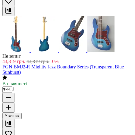
На запит
43,819
грн.
43,819
грн.
-0%
FGN BMJ2-R Mightty Jazz Boundary Series (Transparent Blue
Sunburst)
В наявності
мин. 1
У кошик