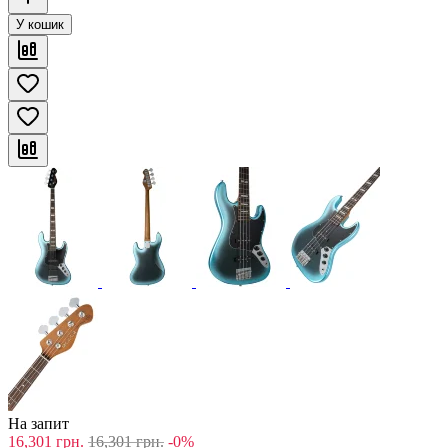
У кошик
На запит
16,301
грн.
16,301
грн.
-0%