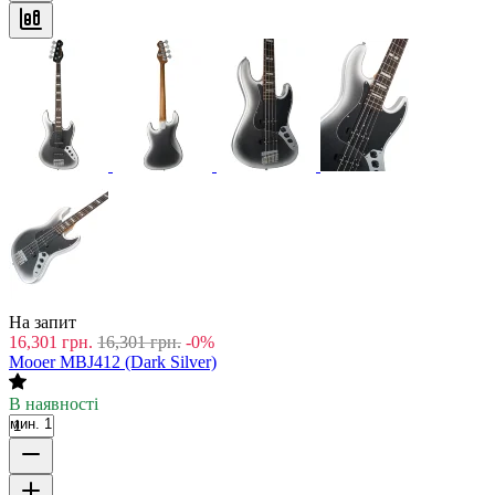
На запит
16,301
грн.
16,301
грн.
-0%
Mooer MBJ412 (Dark Silver)
В наявності
мин. 1