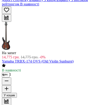
рейтингом
В наявності
На запит
14,775
грн.
14,775
грн.
-0%
Yamaha TRBX-174 OVS (Old Violin Sunburst)
В наявності
мин. 1
У кошик