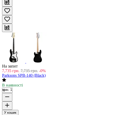
На запит
7,735
грн.
7,735
грн.
-0%
Parksons SPB-140 (Black)
В наявності
мин. 1
У кошик