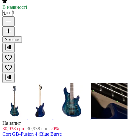
В наявності
мин. 1
У кошик
На запит
30,938
грн.
30,938
грн.
-0%
Cort GB-Fusion 4 (Blue Burst)