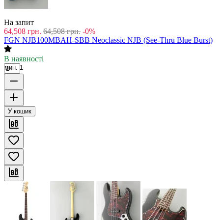
На запит
64,508
грн.
64,508
грн.
-0%
FGN NJB100MBAH-SBB Neoclassic NJB (See-Thru Blue Burst)
В наявності
мин. 1
У кошик