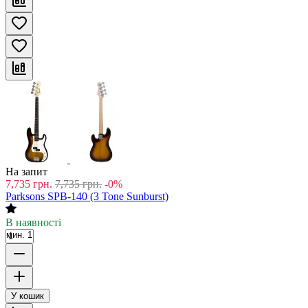
На запит
7,735
грн.
7,735
грн.
-0%
Parksons SPB-140 (3 Tone Sunburst)
В наявності
мин. 1
У кошик