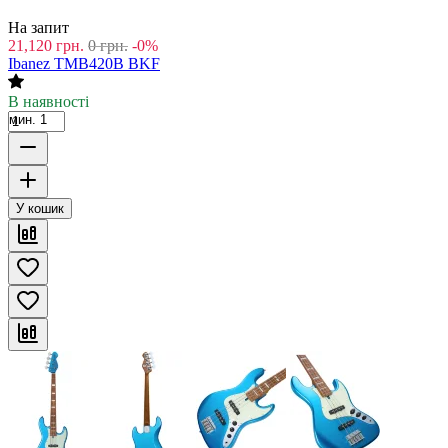
На запит
21,120
грн.
0
грн.
-0%
Ibanez TMB420B BKF
В наявності
мин. 1
У кошик