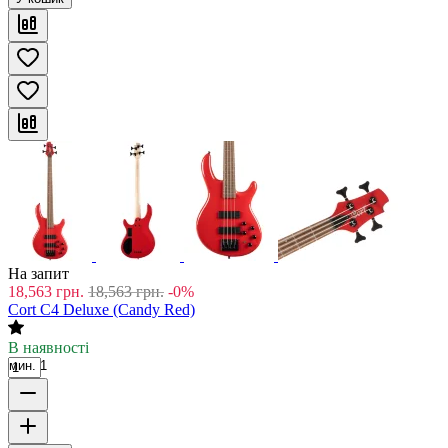
На запит
18,563
грн.
18,563
грн.
-0%
Cort C4 Deluxe (Candy Red)
В наявності
мин. 1