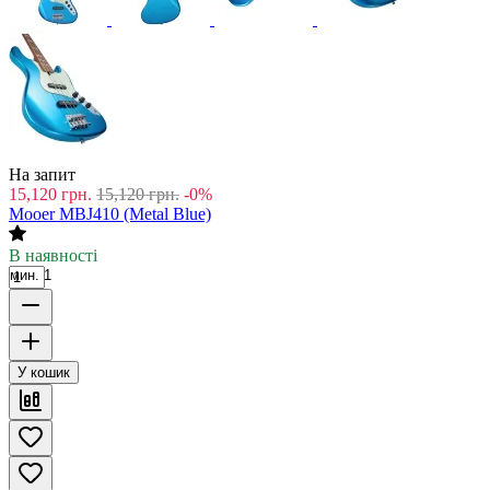
На запит
15,120
грн.
15,120
грн.
-0%
Mooer MBJ410 (Metal Blue)
В наявності
мин. 1
У кошик