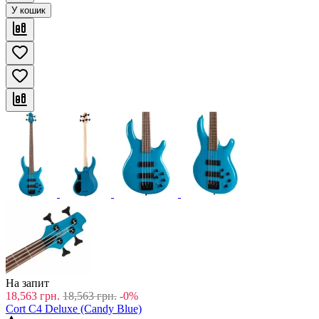
У кошик
На запит
18,563
грн.
18,563
грн.
-0%
Cort C4 Deluxe (Candy Blue)