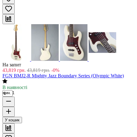
На запит
43,819
грн.
43,819
грн.
-0%
FGN BMJ2-R Mightty Jazz Boundary Series (Olympic White)
В наявності
мин. 1
У кошик