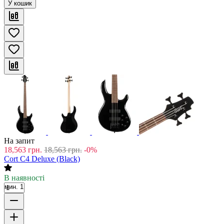
У кошик
На запит
18,563
грн.
18,563
грн.
-0%
Cort C4 Deluxe (Black)
В наявності
мин. 1