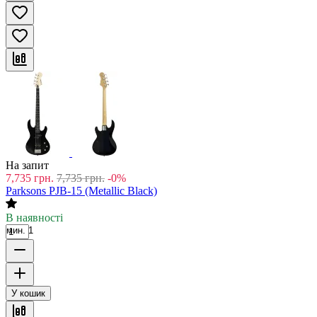
На запит
7,735
грн.
7,735
грн.
-0%
Parksons PJB-15 (Metallic Black)
В наявності
мин. 1
У кошик