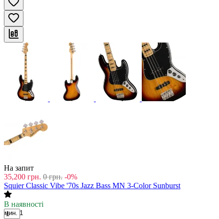
На запит
35,200
грн.
0
грн.
-0%
Squier Classic Vibe '70s Jazz Bass MN 3-Color Sunburst
В наявності
мин. 1