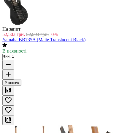
На запит
52,503
грн.
52,503
грн.
-0%
Yamaha BB735A (Matte Translucent Black)
В наявності
мин. 1
У кошик