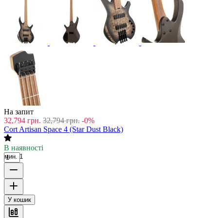
На запит
32,794
грн.
32,794
грн.
-0%
Cort Artisan Space 4 (Star Dust Black)
В наявності
мин. 1
У кошик