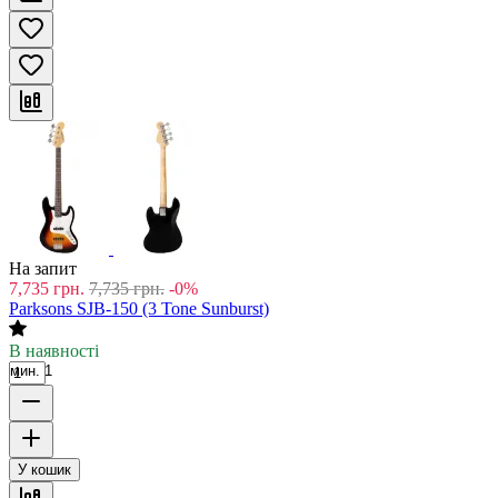
На запит
7,735
грн.
7,735
грн.
-0%
Parksons SJB-150 (3 Tone Sunburst)
В наявності
мин. 1
У кошик