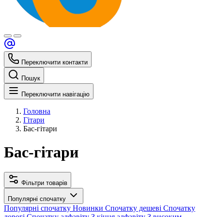
Переключити контакти
Пошук
Переключити навігацію
Головна
Гітари
Бас-гітари
Бас-гітари
Фільтри товарів
Популярні спочатку
Популярні спочатку
Новинки
Спочатку дешеві
Спочатку
дорогі
Спочатку алфавіту
З кінця алфавіту
З високим