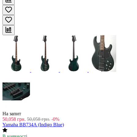
На запит
50,058
грн.
50,058
грн.
-0%
Yamaha BB734A (Indigo Blue)
В наявності