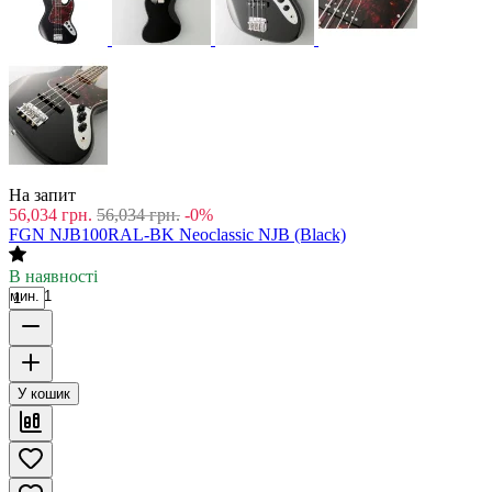
На запит
56,034
грн.
56,034
грн.
-0%
FGN NJB100RAL-BK Neoclassic NJB (Black)
В наявності
мин. 1
У кошик