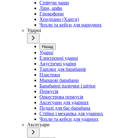
Співучи чаши
Ліри, арфи
Глюкофони
Хендпани (Ханги)
Чохли та кейси для народних
Ударні
Назад
Ударні
Електронні ударні
Акустичні ударні
Тарілки для барабанів
Пластики
Маршові барабани
Барабанні палички і щітки
Перкусія
Оркестрова перкусія
Аксесуари для ударних
Педалі для бас-барабана
Стійки і механіка для ударних
Чохли та кейси для ударних
Аксесуари