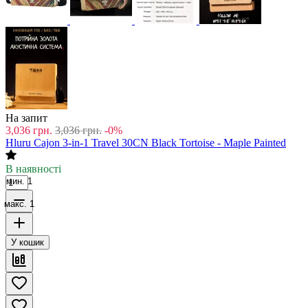
На запит
3,036
грн.
3,036
грн.
-0%
Hluru Cajon 3-in-1 Travel 30CN Black Tortoise - Maple Painted
В наявності
мин. 1
макс. 1
У кошик