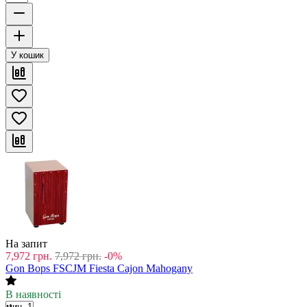
У кошик
На запит
7,972
грн.
7,972
грн.
-0%
Gon Bops FSCJM Fiesta Cajon Mahogany
В наявності
мин. 1