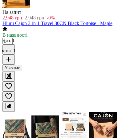
На запит
2,948
грн.
2,948
грн.
-0%
Hluru Cajon 3-in-1 Travel 30CN Black Tortoise - Maple
В наявності
мин. 1
макс. 1
У кошик