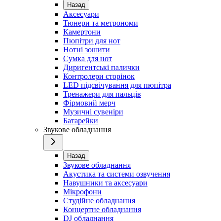
Назад
Аксесуари
Тюнери та метрономи
Камертони
Пюпітри для нот
Нотні зошити
Сумка для нот
Диригентські палички
Контролери сторінок
LED підсвічування для пюпітра
Тренажери для пальців
Фірмовий мерч
Музичні сувеніри
Батарейки
Звукове обладнання
Назад
Звукове обладнання
Акустика та системи озвучення
Навушники та аксесуари
Мікрофони
Студійне обладнання
Концертне обладнання
DJ обладнання