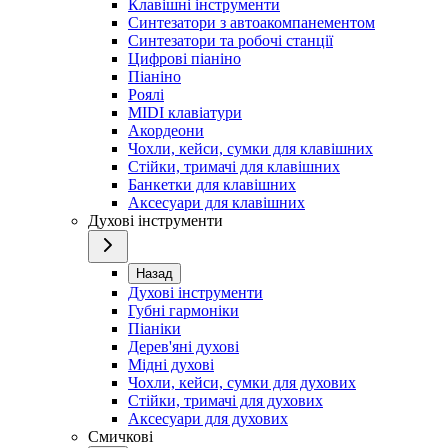
Клавішні інструменти
Синтезатори з автоакомпанементом
Синтезатори та робочі станції
Цифрові піаніно
Піаніно
Роялі
MIDI клавіатури
Акордеони
Чохли, кейси, сумки для клавішних
Стійки, тримачі для клавішних
Банкетки для клавішних
Аксесуари для клавішних
Духові інструменти
Назад
Духові інструменти
Губні гармоніки
Піаніки
Дерев'яні духові
Мідні духові
Чохли, кейси, сумки для духових
Стійки, тримачі для духових
Аксесуари для духових
Смичкові