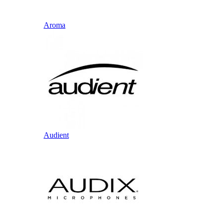
Aroma
Audient