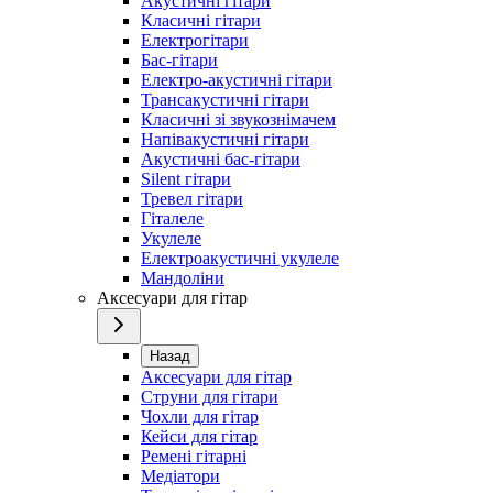
Акустичні гітари
Класичні гітари
Електрогітари
Бас-гітари
Електро-акустичні гітари
Трансакустичні гітари
Класичні зі звукознімачем
Напівакустичні гітари
Акустичні бас-гітари
Silent гітари
Тревел гітари
Гіталеле
Укулеле
Електроакустичні укулеле
Мандоліни
Аксесуари для гітар
Назад
Аксесуари для гітар
Струни для гітари
Чохли для гітар
Кейси для гітар
Ремені гітарні
Медіатори