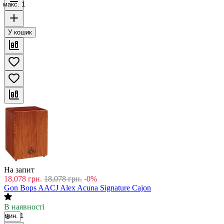
макс. 1
У кошик
На запит
18,078
грн.
18,078
грн.
-0%
Gon Bops AACJ Alex Acuna Signature Cajon
В наявності
мин. 1