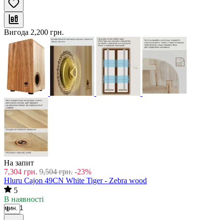
Вигода
2,200
грн.
На запит
7,304
грн.
9,504
грн.
-23%
Hluru Cajon 49CN White Tiger - Zebra wood
5
В наявності
мин. 1