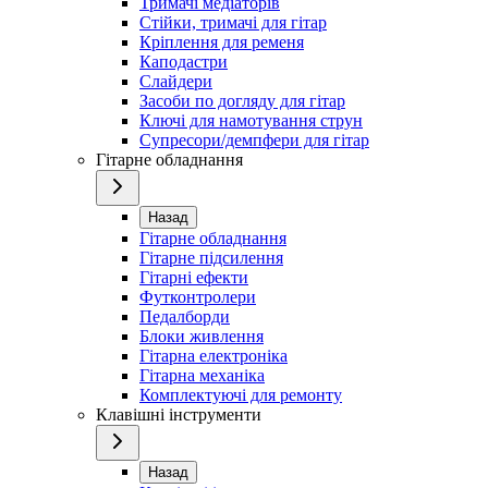
Тримачі медіаторів
Стійки, тримачі для гітар
Кріплення для ременя
Каподастри
Слайдери
Засоби по догляду для гітар
Ключі для намотування струн
Супресори/демпфери для гітар
Гітарне обладнання
Назад
Гітарне обладнання
Гітарне підсилення
Гітарні ефекти
Футконтролери
Педалборди
Блоки живлення
Гітарна електроніка
Гітарна механіка
Комплектуючі для ремонту
Клавішні інструменти
Назад