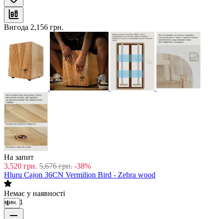
Вигода
2,156
грн.
На запит
3,520
грн.
5,676
грн.
-38%
Hluru Cajon 36CN Vermilion Bird - Zebra wood
Немає у наявності
мин. 1