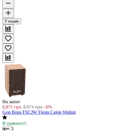
У кошик
На запит
8,871
грн.
8,871
грн.
-0%
Gon Bops FSCJW Fiesta Cajon Walnut
В наявності
мин. 1