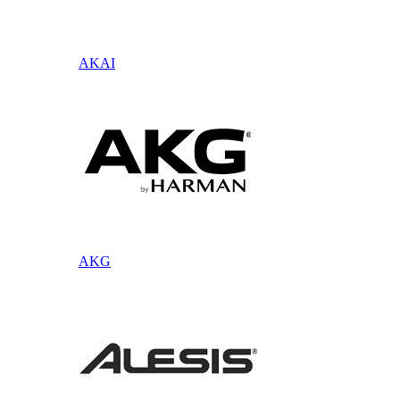
AKAI
AKG