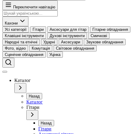
Переключити навігацію
Кахони
Усі категорії
Гітари
Аксесуари для гітар
Гітарне обладнання
Клавішні інструменти
Духові інструменти
Смичкові
Народні та етнічні
Ударні
Аксесуари
Звукове обладнання
Фото, відео
Комутація
Світовое обладнання
Сценічне обладнання
Уцінка
Каталог
Назад
Каталог
Гітари
Назад
Гітари