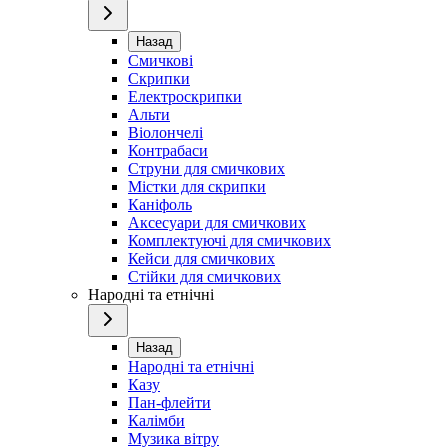
Назад
Смичкові
Скрипки
Електроскрипки
Альти
Віолончелі
Контрабаси
Струни для смичкових
Містки для скрипки
Каніфоль
Аксесуари для смичкових
Комплектуючі для смичкових
Кейси для смичкових
Стійки для смичкових
Народні та етнічні
Назад
Народні та етнічні
Казу
Пан-флейти
Калімби
Музика вітру