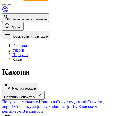
Переключити контакти
Пошук
Переключити навігацію
Головна
Ударні
Перкусія
Кахони
Кахони
Фільтри товарів
Популярні спочатку
Популярні спочатку
Новинки
Спочатку дешеві
Спочатку
дорогі
Спочатку алфавіту
З кінця алфавіту
З високим
рейтингом
В наявності