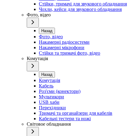
Стійки, тримачі для звукового обладнання
Чохли, кейси для звукового обладнання
Фото, відео
Назад
Фото, відео
Накамерні радіосистеми
Накамерні мікрофони
Стійки та тримачі фото, відео
Комутація
Назад
Комутація
Кабель
Роз'єми (конектори)
Мультикори
USB хаби
Перехідники
Тримачі та органайзери для кабелів
Кабельні тестери та ножі
Світовое обладнання