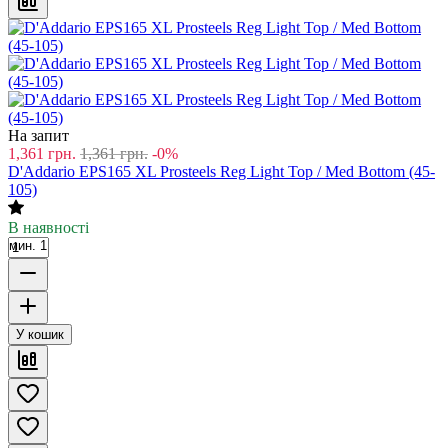
На запит
1,361
грн.
1,361
грн.
-0%
D'Addario EPS165 XL Prosteels Reg Light Top / Med Bottom (45-
105)
В наявності
мин. 1
У кошик