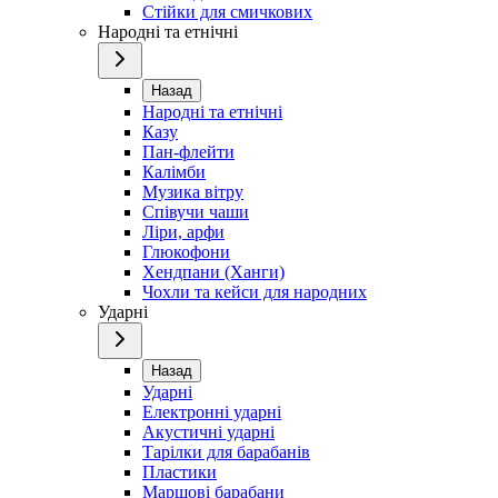
Стійки для смичкових
Народні та етнічні
Назад
Народні та етнічні
Казу
Пан-флейти
Калімби
Музика вітру
Співучи чаши
Ліри, арфи
Глюкофони
Хендпани (Ханги)
Чохли та кейси для народних
Ударні
Назад
Ударні
Електронні ударні
Акустичні ударні
Тарілки для барабанів
Пластики
Маршові барабани