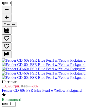
мин. 1
У кошик
На запит
13,596
грн.
0
грн.
-0%
Fender CD-60s FSR Blue Pearl w/Yellow Pickguard
В наявності
мин. 1