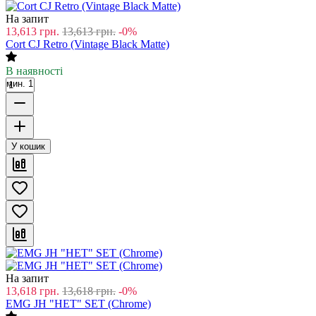
На запит
13,613
грн.
13,613
грн.
-0%
Cort CJ Retro (Vintage Black Matte)
В наявності
мин. 1
У кошик
На запит
13,618
грн.
13,618
грн.
-0%
EMG JH "HET" SET (Chrome)