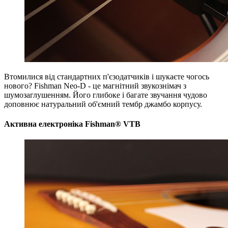
Втомилися від стандартних п'єзодатчиків і шукаєте чогось
нового? Fishman Neo-D - це магнітний звукознімач з
шумозаглушенням. Його глибоке і багате звучання чудово
доповнює натуральний об'ємний тембр джамбо корпусу.
Активна електроніка Fishman® VTB