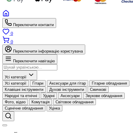
Переключити контакти
0
0
Переключити інформацію користувача
Переключити навігацію
Усі категорії
Усі категорії
Гітари
Аксесуари для гітар
Гітарне обладнання
Клавішні інструменти
Духові інструменти
Смичкові
Народні та етнічні
Ударні
Аксесуари
Звукове обладнання
Фото, відео
Комутація
Світовое обладнання
Сценічне обладнання
Уцінка