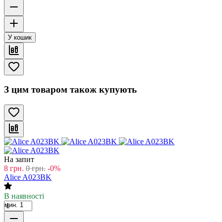
У кошик
З цим товаром також купують
На запит
8
грн.
0
грн.
-0%
Alice A023BK
В наявності
мин. 1