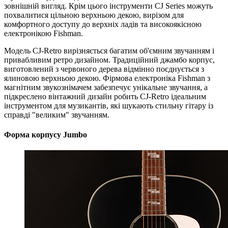
зовнішній вигляд. Крім цього інструменти CJ Series можуть
похвалитися цільною верхньою декою, вирізом для
комфортного доступу до верхніх ладів та високоякісною
електронікою Fishman.
Модель CJ-Retro вирізняється багатим об'ємним звучанням і
привабливим ретро дизайном. Традиційний джамбо корпус,
виготовлений з червоного дерева відмінно поєднується з
ялиновою верхньою декою. Фірмова електроніка Fishman з
магнітним звукознімачем забезпечує унікальне звучання, а
підкреслено вінтажний дизайн робить CJ-Retro ідеальним
інструментом для музикантів, які шукають стильну гітару із
справді "великим" звучанням.
Форма корпусу Jumbo