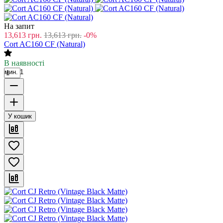
На запит
13,613
грн.
13,613
грн.
-0%
Cort AC160 CF (Natural)
В наявності
мин. 1
У кошик