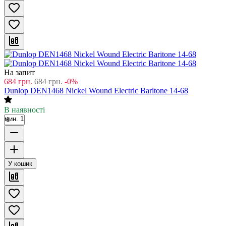
На запит
684
грн.
684
грн.
-0%
Dunlop DEN1468 Nickel Wound Electric Baritone 14-68
В наявності
мин. 1
У кошик