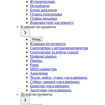
Футконтролери
Педалборди
Блоки живлення
Гітарна електроніка
Гітарна механіка
Комплектуючі для ремонту
Клавішні інструменти
Назад
Клавішні інструменти
Синтезатори з автоакомпанементом
Синтезатори та робочі станції
Цифрові піаніно
Піаніно
Роялі
MIDI клавіатури
Акордеони
Чохли, кейси, сумки для клавішних
Стійки, тримачі для клавішних
Банкетки для клавішних
Аксесуари для клавішних
Духові інструменти