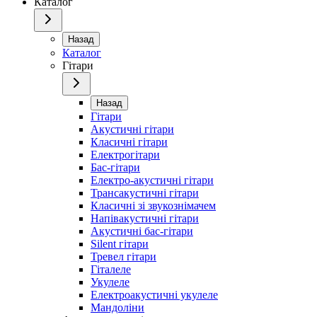
Каталог
Назад
Каталог
Гітари
Назад
Гітари
Акустичні гітари
Класичні гітари
Електрогітари
Бас-гітари
Електро-акустичні гітари
Трансакустичні гітари
Класичні зі звукознімачем
Напівакустичні гітари
Акустичні бас-гітари
Silent гітари
Тревел гітари
Гіталеле
Укулеле
Електроакустичні укулеле
Мандоліни