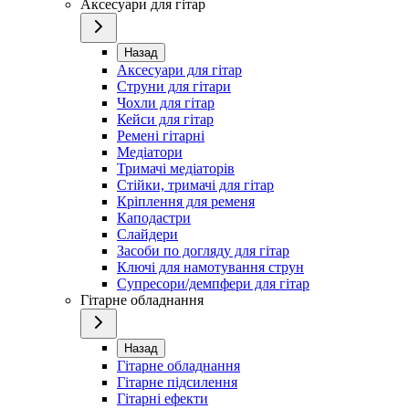
Аксесуари для гітар
Назад
Аксесуари для гітар
Струни для гітари
Чохли для гітар
Кейси для гітар
Ремені гітарні
Медіатори
Тримачі медіаторів
Стійки, тримачі для гітар
Кріплення для ременя
Каподастри
Слайдери
Засоби по догляду для гітар
Ключі для намотування струн
Супресори/демпфери для гітар
Гітарне обладнання
Назад
Гітарне обладнання
Гітарне підсилення
Гітарні ефекти