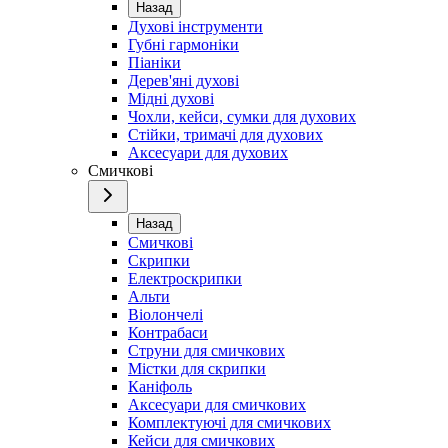
Назад
Духові інструменти
Губні гармоніки
Піаніки
Дерев'яні духові
Мідні духові
Чохли, кейси, сумки для духових
Стійки, тримачі для духових
Аксесуари для духових
Смичкові
Назад
Смичкові
Скрипки
Електроскрипки
Альти
Віолончелі
Контрабаси
Струни для смичкових
Містки для скрипки
Каніфоль
Аксесуари для смичкових
Комплектуючі для смичкових
Кейси для смичкових