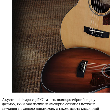
Акустичні гітари серії CJ мають повнорозмірний корпус
джамбо, який забезпечує неймовірно об'ємне і потужне
звучання з чудовою динамікою, а також мають класичний