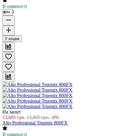
В наявності
мин. 1
У кошик
На запит
13,605
грн.
13,605
грн.
-0%
Alto Professional Truemix 800FX
В наявності