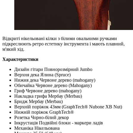
Відкриті нікельовані кілки з білими овальними ручками
підкреслюють ретро естетику інструмента і мають плавний,
м'який хід.
Характеристики
Дизайн гітари Повнорозмірний Jumbo
Верхня дека Ялина (Spruce)
Нижня дека Червоне дерево (mahogany)
Обичайка Червоне дерево (Mahogany)
Гриф Червоне дерево (mahogany)
Накладка грифа Мербау (Merbau)
Бридж Мербау (Merbau)
Верхній поріжок 43мм (GraphTech® Nubone XB Nut)
Нижній поріжок GraphTech®
Розетка Чорно-білий декор
Інкрустація Подвійні блоки - маркери ладів
Механіка Нікельована