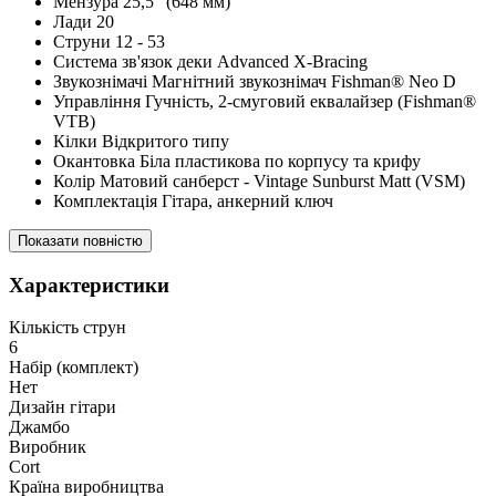
Мензура 25,5" (648 мм)
Лади 20
Струни 12 - 53
Система зв'язок деки Advanced X-Bracing
Звукознімачі Магнітний звукознімач Fishman® Neo D
Управління Гучність, 2-смуговий еквалайзер (Fishman®
VTB)
Кілки Відкритого типу
Окантовка Біла пластикова по корпусу та крифу
Колір Матовий санберст - Vintage Sunburst Matt (VSM)
Комплектація Гітара, анкерний ключ
Показати повністю
Характеристики
Кількість струн
6
Набір (комплект)
Нет
Дизайн гітари
Джамбо
Виробник
Cort
Країна виробництва