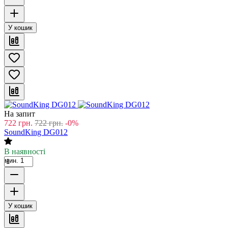
У кошик
На запит
722
грн.
722
грн.
-0%
SoundKing DG012
В наявності
мин. 1
У кошик