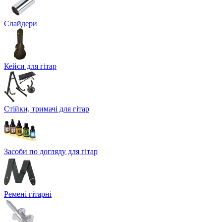
Слайдери
Кейси для гітар
Стійки, тримачі для гітар
Засоби по догляду для гітар
Ремені гітарні