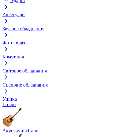
Ударні
Аксесуари
Звукове обладнання
Фото, відео
Комутація
Світовое обладнання
Сценічне обладнання
Уцінка
Гітари
Акустичні гітари