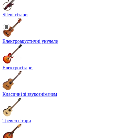
Silent гітари
Електроакустичні укулеле
Електрогітари
Класичні зі звукознімачем
Тревел гітари