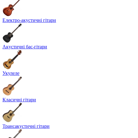
Електро-акустичні гітари
Акустичні бас-гітари
Укулеле
Класичні гітари
Трансакустичні гітари