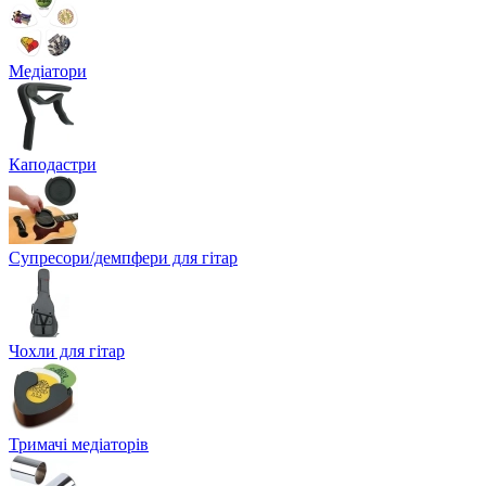
Медіатори
Каподастри
Супресори/демпфери для гітар
Чохли для гітар
Тримачі медіаторів