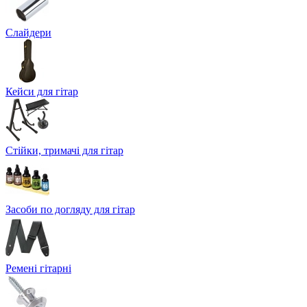
Слайдери
Кейси для гітар
Стійки, тримачі для гітар
Засоби по догляду для гітар
Ремені гітарні