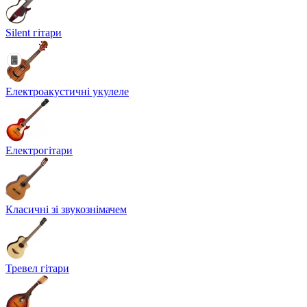
Silent гітари
Електроакустичні укулеле
Електрогітари
Класичні зі звукознімачем
Тревел гітари