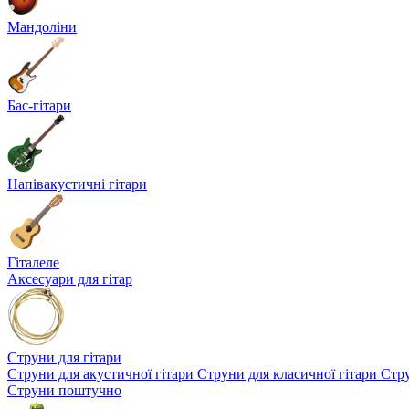
Мандоліни
Бас-гітари
Напівакустичні гітари
Гіталеле
Аксесуари для гітар
Струни для гітари
Струни для акустичної гітари
Струни для класичної гітари
Стру
Струни поштучно