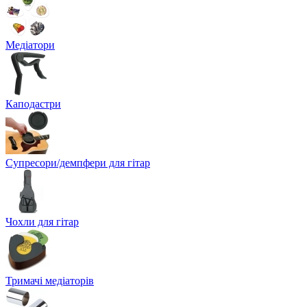
Медіатори
Каподастри
Супресори/демпфери для гітар
Чохли для гітар
Тримачі медіаторів