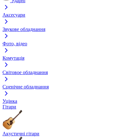
Ударні
Аксесуари
Звукове обладнання
Фото, відео
Комутація
Світовое обладнання
Сценічне обладнання
Уцінка
Гітари
Акустичні гітари