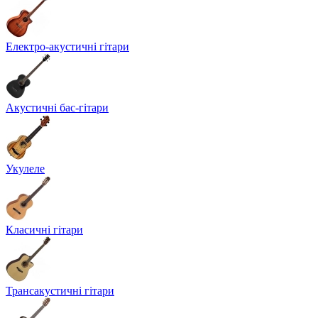
Електро-акустичні гітари
Акустичні бас-гітари
Укулеле
Класичні гітари
Трансакустичні гітари