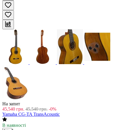
На запит
45,540
грн.
45,540
грн.
-0%
Yamaha CG-TA TransAcoustic
В наявності