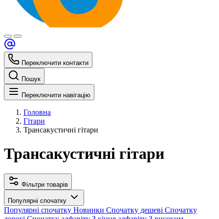
Переключити контакти
Пошук
Переключити навігацію
Головна
Гітари
Трансакустичні гітари
Трансакустичні гітари
Фільтри товарів
Популярні спочатку
Популярні спочатку
Новинки
Спочатку дешеві
Спочатку
дорогі
Спочатку алфавіту
З кінця алфавіту
З високим