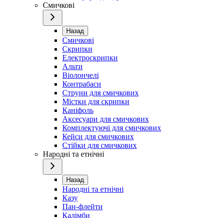
Смичкові
Назад
Смичкові
Скрипки
Електроскрипки
Альти
Віолончелі
Контрабаси
Струни для смичкових
Містки для скрипки
Каніфоль
Аксесуари для смичкових
Комплектуючі для смичкових
Кейси для смичкових
Стійки для смичкових
Народні та етнічні
Назад
Народні та етнічні
Казу
Пан-флейти
Калімби