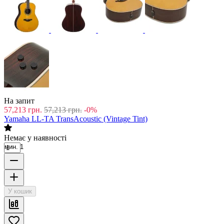
На запит
57,213
грн.
57,213
грн.
-0%
Yamaha LL-TA TransAcoustic (Vintage Tint)
Немає у наявності
мин. 1
У кошик