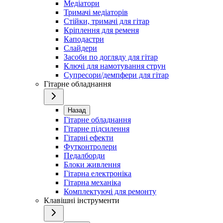
Медіатори
Тримачі медіаторів
Стійки, тримачі для гітар
Кріплення для ременя
Каподастри
Слайдери
Засоби по догляду для гітар
Ключі для намотування струн
Супресори/демпфери для гітар
Гітарне обладнання
Назад
Гітарне обладнання
Гітарне підсилення
Гітарні ефекти
Футконтролери
Педалборди
Блоки живлення
Гітарна електроніка
Гітарна механіка
Комплектуючі для ремонту
Клавішні інструменти