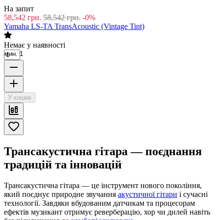
На запит
58,542
грн.
58,542
грн.
-0%
Yamaha LS-TA TransAcoustic (Vintage Tint)
Немає у наявності
мин. 1
У кошик
Трансакустична гітара — поєднання
традицій та інновацій
Трансакустична гітара — це інструмент нового покоління,
який поєднує природне звучання
акустичної гітари
і сучасні
технології. Завдяки вбудованим датчикам та процесорам
ефектів музикант отримує реверберацію, хор чи дилей навіть