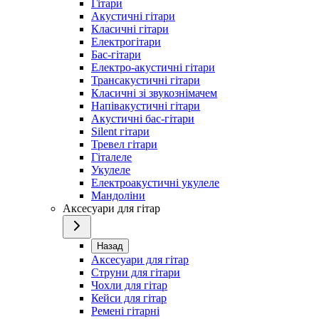
Гітари
Акустичні гітари
Класичні гітари
Електрогітари
Бас-гітари
Електро-акустичні гітари
Трансакустичні гітари
Класичні зі звукознімачем
Напівакустичні гітари
Акустичні бас-гітари
Silent гітари
Тревел гітари
Гіталеле
Укулеле
Електроакустичні укулеле
Мандоліни
Аксесуари для гітар
Назад
Аксесуари для гітар
Струни для гітари
Чохли для гітар
Кейси для гітар
Ремені гітарні