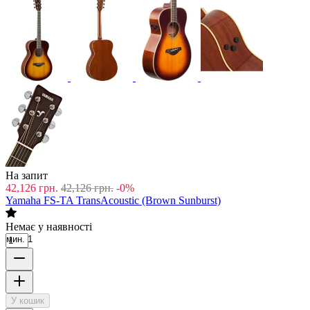
На запит
42,126
грн.
42,126
грн.
-0%
Yamaha FS-TA TransAcoustic (Brown Sunburst)
Немає у наявності
мин. 1
У кошик