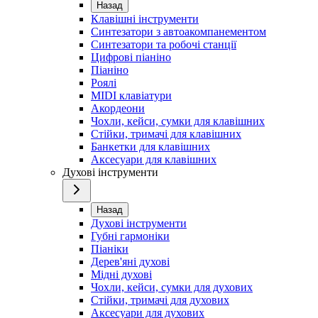
Назад
Клавішні інструменти
Синтезатори з автоакомпанементом
Синтезатори та робочі станції
Цифрові піаніно
Піаніно
Роялі
MIDI клавіатури
Акордеони
Чохли, кейси, сумки для клавішних
Стійки, тримачі для клавішних
Банкетки для клавішних
Аксесуари для клавішних
Духові інструменти
Назад
Духові інструменти
Губні гармоніки
Піаніки
Дерев'яні духові
Мідні духові
Чохли, кейси, сумки для духових
Стійки, тримачі для духових
Аксесуари для духових