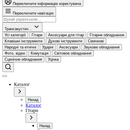
Переключити інформацію користувача
Переключити навігацію
Трансакустич...
Усі категорії
Гітари
Аксесуари для гітар
Гітарне обладнання
Клавішні інструменти
Духові інструменти
Смичкові
Народні та етнічні
Ударні
Аксесуари
Звукове обладнання
Фото, відео
Комутація
Світовое обладнання
Сценічне обладнання
Уцінка
Каталог
Назад
Каталог
Гітари
Назад