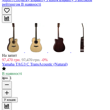
рейтингом
В наявності
На запит
97,470
грн.
97,470
грн.
-0%
Yamaha TAG3 C TransAcoustic (Natural)
В наявності
мин. 1
У кошик