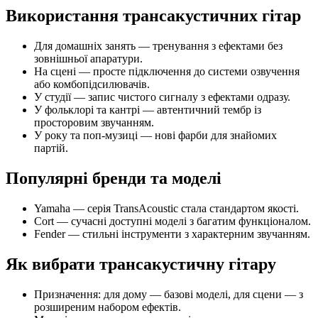
Використання трансакустичних гітар
Для домашніх занять — тренування з ефектами без
зовнішньої апаратури.
На сцені — просте підключення до системи озвучення
або комбопідсилювачів.
У студії — запис чистого сигналу з ефектами одразу.
У фольклорі та кантрі — автентичний тембр із
просторовим звучанням.
У року та поп-музиці — нові фарби для знайомих
партій.
Популярні бренди та моделі
Yamaha — серія TransAcoustic стала стандартом якості.
Cort — сучасні доступні моделі з багатим функціоналом.
Fender — стильні інструменти з характерним звучанням.
Як вибрати трансакустичну гітару
Призначення: для дому — базові моделі, для сцени — з
розширеним набором ефектів.