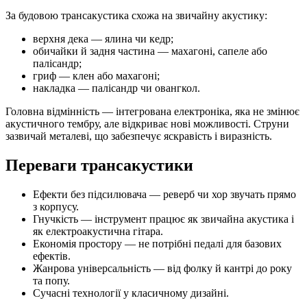
За будовою трансакустика схожа на звичайну акустику:
верхня дека — ялина чи кедр;
обичайки й задня частина — махагоні, сапеле або
палісандр;
гриф — клен або махагоні;
накладка — палісандр чи овангкол.
Головна відмінність — інтегрована електроніка, яка не змінює
акустичного тембру, але відкриває нові можливості. Струни
зазвичай металеві, що забезпечує яскравість і виразність.
Переваги трансакустики
Ефекти без підсилювача — реверб чи хор звучать прямо
з корпусу.
Гнучкість — інструмент працює як звичайна акустика і
як електроакустична гітара.
Економія простору — не потрібні педалі для базових
ефектів.
Жанрова універсальність — від фолку й кантрі до року
та попу.
Сучасні технології у класичному дизайні.