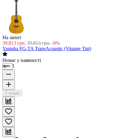
На запит
39,813
грн.
39,813
грн.
-0%
Yamaha FG-TA TransAcoustic (Vintage Tint)
Немає у наявності
мин. 1
У кошик