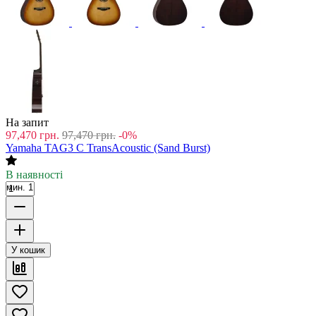
На запит
97,470
грн.
97,470
грн.
-0%
Yamaha TAG3 C TransAcoustic (Sand Burst)
В наявності
мин. 1
У кошик