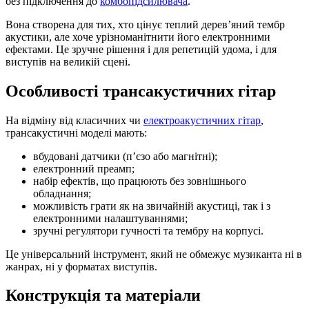
без підключення до
комбопідсилювача
.
Вона створена для тих, хто цінує теплий дерев’яний тембр
акустики, але хоче урізноманітнити його електронними
ефектами. Це зручне рішення і для репетицій удома, і для
виступів на великій сцені.
Особливості трансакустичних гітар
На відміну від класичних чи
електроакустичних гітар
,
трансакустичні моделі мають:
вбудовані датчики (п’єзо або магнітні);
електронний преамп;
набір ефектів, що працюють без зовнішнього
обладнання;
можливість грати як на звичайній акустиці, так і з
електронними налаштуваннями;
зручні регулятори гучності та тембру на корпусі.
Це універсальний інструмент, який не обмежує музиканта ні в
жанрах, ні у форматах виступів.
Конструкція та матеріали