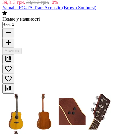
39,813
грн.
39,813
грн.
-0%
Yamaha FG-TA TransAcoustic (Brown Sunburst)
Немає у наявності
мин. 1
У кошик