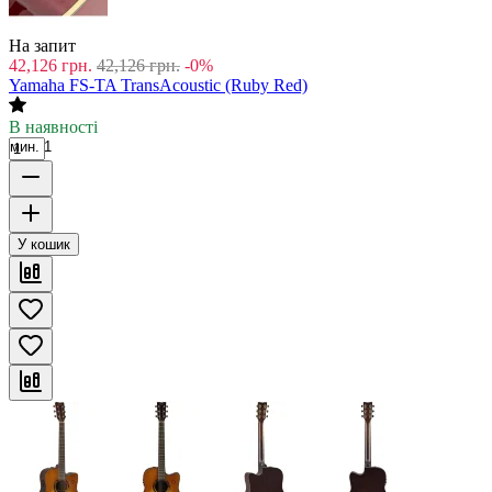
На запит
42,126
грн.
42,126
грн.
-0%
Yamaha FS-TA TransAcoustic (Ruby Red)
В наявності
мин. 1
У кошик