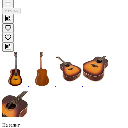
У кошик
На запит