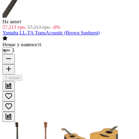
На запит
57,213
грн.
57,213
грн.
-0%
Yamaha LL-TA TransAcoustic (Brown Sunburst)
Немає у наявності
мин. 1
У кошик