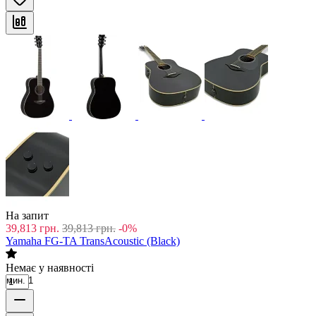
На запит
39,813
грн.
39,813
грн.
-0%
Yamaha FG-TA TransAcoustic (Black)
Немає у наявності
мин. 1