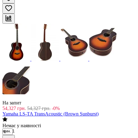
На запит
54,327
грн.
54,327
грн.
-0%
Yamaha LS-TA TransAcoustic (Brown Sunburst)
Немає у наявності
мин. 1