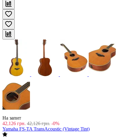
На запит
42,126
грн.
42,126
грн.
-0%
Yamaha FS-TA TransAcoustic (Vintage Tint)