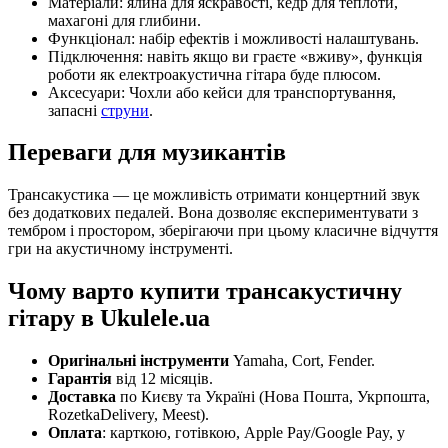
Матеріали: ялина для яскравості, кедр для теплоти,
махагоні для глибини.
Функціонал: набір ефектів і можливості налаштувань.
Підключення: навіть якщо ви граєте «вживу», функція
роботи як електроакустична гітара буде плюсом.
Аксесуари: Чохли або кейси для транспортування,
запасні
струни
.
Переваги для музикантів
Трансакустика — це можливість отримати концертний звук
без додаткових педалей. Вона дозволяє експериментувати з
тембром і простором, зберігаючи при цьому класичне відчуття
гри на акустичному інструменті.
Чому варто купити трансакустичну
гітару в Ukulele.ua
Оригінальні інструменти
Yamaha, Cort, Fender.
Гарантія
від 12 місяців.
Доставка
по Києву та Україні (Нова Пошта, Укрпошта,
RozetkaDelivery, Meest).
Оплата
: карткою, готівкою, Apple Pay/Google Pay, у