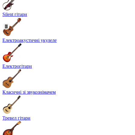
Silent гітари
Електроакустичні укулеле
Електрогітари
Класичні зі звукознімачем
Тревел гітари