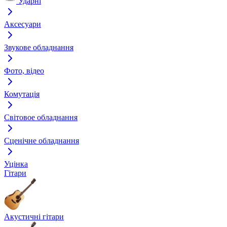
Ударні
Аксесуари
Звукове обладнання
Фото, відео
Комутація
Світовое обладнання
Сценічне обладнання
Уцінка
Гітари
Акустичні гітари