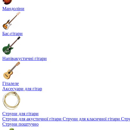
Мандоліни
Бас-гітари
Напівакустичні гітари
Гіталеле
Аксесуари для гітар
Струни для гітари
Струни для акустичної гітари
Струни для класичної гітари
Стру
Струни поштучно