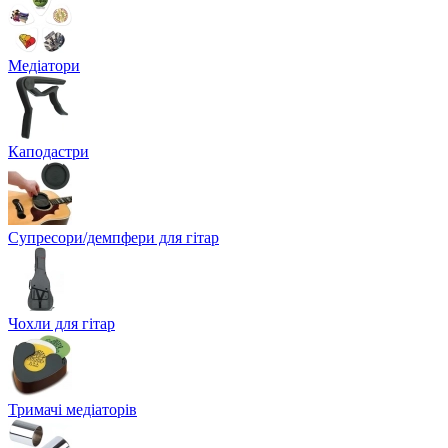
Медіатори
Каподастри
Супресори/демпфери для гітар
Чохли для гітар
Тримачі медіаторів