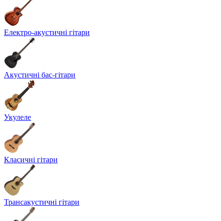
Електро-акустичні гітари
Акустичні бас-гітари
Укулеле
Класичні гітари
Трансакустичні гітари