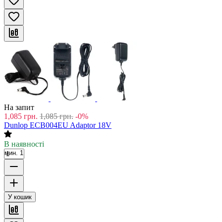
На запит
1,085
грн.
1,085
грн.
-0%
Dunlop ECB004EU Adaptor 18V
В наявності
мин. 1
У кошик