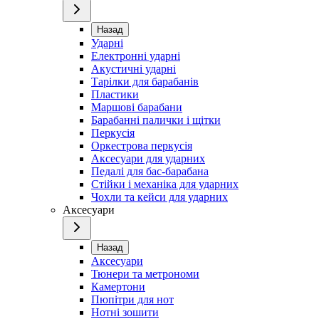
Назад
Ударні
Електронні ударні
Акустичні ударні
Тарілки для барабанів
Пластики
Маршові барабани
Барабанні палички і щітки
Перкусія
Оркестрова перкусія
Аксесуари для ударних
Педалі для бас-барабана
Стійки і механіка для ударних
Чохли та кейси для ударних
Аксесуари
Назад
Аксесуари
Тюнери та метрономи
Камертони
Пюпітри для нот
Нотні зошити