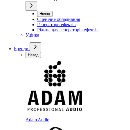
Назад
Сценічне обладнання
Генератори ефектів
Рідина для генераторів ефектів
Уцінка
Бренди
Назад
Adam Audio