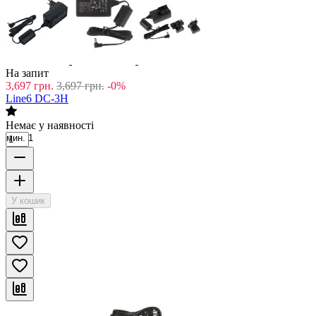
На запит
3,697
грн.
3,697
грн.
-0%
Line6 DC-3H
Немає у наявності
мин. 1
У кошик