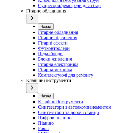
Ключі для намотування струн
Супресори/демпфери для гітар
Гітарне обладнання
Назад
Гітарне обладнання
Гітарне підсилення
Гітарні ефекти
Футконтролери
Педалборди
Блоки живлення
Гітарна електроніка
Гітарна механіка
Комплектуючі для ремонту
Клавішні інструменти
Назад
Клавішні інструменти
Синтезатори з автоакомпанементом
Синтезатори та робочі станції
Цифрові піаніно
Піаніно
Роялі