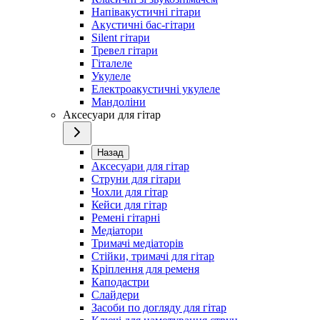
Напівакустичні гітари
Акустичні бас-гітари
Silent гітари
Тревел гітари
Гіталеле
Укулеле
Електроакустичні укулеле
Мандоліни
Аксесуари для гітар
Назад
Аксесуари для гітар
Струни для гітари
Чохли для гітар
Кейси для гітар
Ремені гітарні
Медіатори
Тримачі медіаторів
Стійки, тримачі для гітар
Кріплення для ременя
Каподастри
Слайдери
Засоби по догляду для гітар