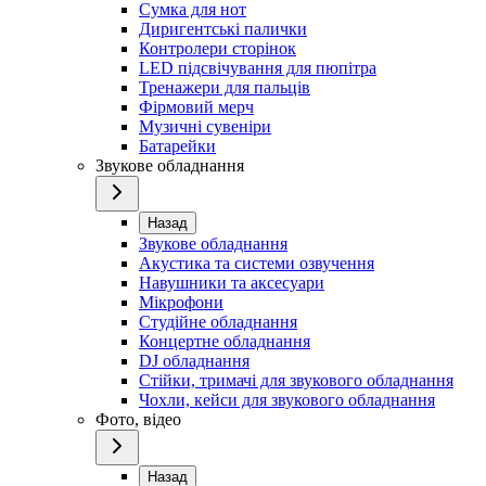
Сумка для нот
Диригентські палички
Контролери сторінок
LED підсвічування для пюпітра
Тренажери для пальців
Фірмовий мерч
Музичні сувеніри
Батарейки
Звукове обладнання
Назад
Звукове обладнання
Акустика та системи озвучення
Навушники та аксесуари
Мікрофони
Студійне обладнання
Концертне обладнання
DJ обладнання
Стійки, тримачі для звукового обладнання
Чохли, кейси для звукового обладнання
Фото, відео
Назад