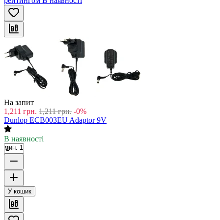
рейтингом
В наявності
На запит
1,211
грн.
1,211
грн.
-0%
Dunlop ECB003EU Adaptor 9V
В наявності
мин. 1
У кошик