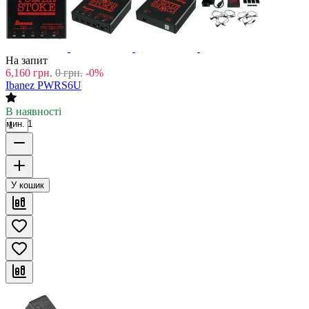
На запит
6,160
грн.
0
грн.
-0%
Ibanez PWRS6U
В наявності
мин. 1
У кошик