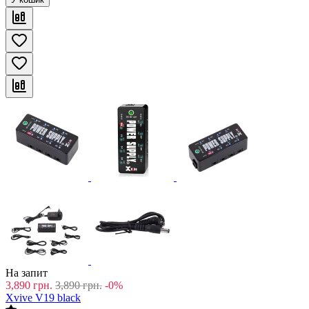
На запит
3,890
грн.
3,890
грн.
-0%
Xvive V19 black