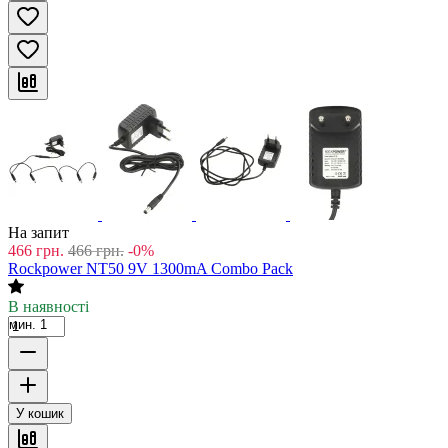
На запит
466
грн.
466
грн.
-0%
Rockpower NT50 9V 1300mA Combo Pack
В наявності
мин. 1
У кошик