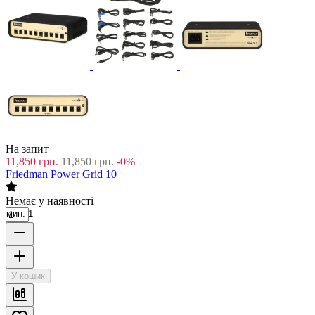
На запит
11,850
грн.
11,850
грн.
-0%
Friedman Power Grid 10
Немає у наявності
мин. 1
У кошик