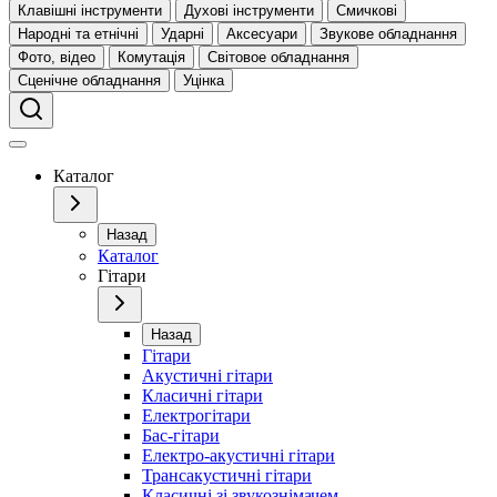
Клавішні інструменти
Духові інструменти
Смичкові
Народні та етнічні
Ударні
Аксесуари
Звукове обладнання
Фото, відео
Комутація
Світовое обладнання
Сценічне обладнання
Уцінка
Каталог
Назад
Каталог
Гітари
Назад
Гітари
Акустичні гітари
Класичні гітари
Електрогітари
Бас-гітари
Електро-акустичні гітари
Трансакустичні гітари
Класичні зі звукознімачем