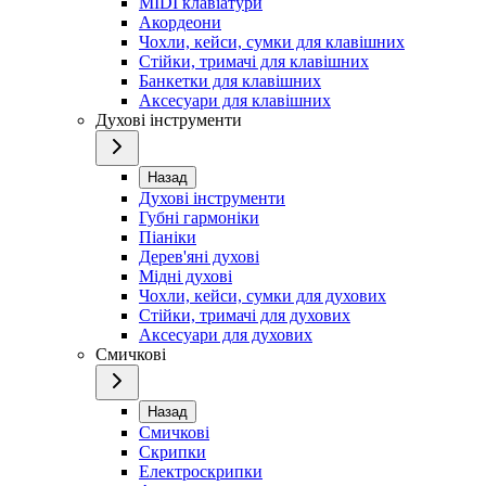
MIDI клавіатури
Акордеони
Чохли, кейси, сумки для клавішних
Стійки, тримачі для клавішних
Банкетки для клавішних
Аксесуари для клавішних
Духові інструменти
Назад
Духові інструменти
Губні гармоніки
Піаніки
Дерев'яні духові
Мідні духові
Чохли, кейси, сумки для духових
Стійки, тримачі для духових
Аксесуари для духових
Смичкові
Назад
Смичкові
Скрипки
Електроскрипки