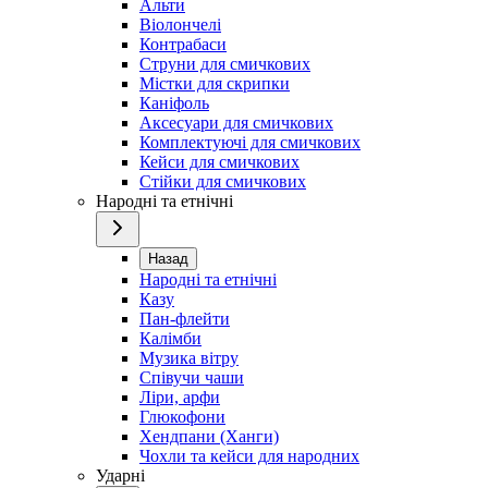
Альти
Віолончелі
Контрабаси
Струни для смичкових
Містки для скрипки
Каніфоль
Аксесуари для смичкових
Комплектуючі для смичкових
Кейси для смичкових
Стійки для смичкових
Народні та етнічні
Назад
Народні та етнічні
Казу
Пан-флейти
Калімби
Музика вітру
Співучи чаши
Ліри, арфи
Глюкофони
Хендпани (Ханги)
Чохли та кейси для народних
Ударні