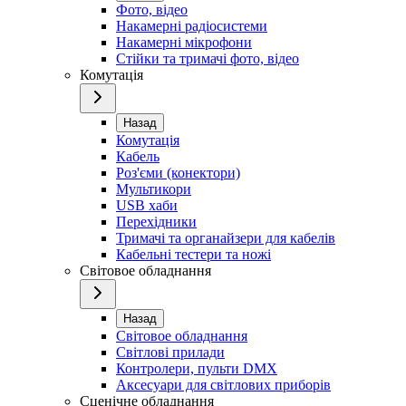
Фото, відео
Накамерні радіосистеми
Накамерні мікрофони
Стійки та тримачі фото, відео
Комутація
Назад
Комутація
Кабель
Роз'єми (конектори)
Мультикори
USB хаби
Перехідники
Тримачі та органайзери для кабелів
Кабельні тестери та ножі
Світовое обладнання
Назад
Світовое обладнання
Світлові прилади
Контролери, пульти DMX
Аксесуари для світлових приборів
Сценічне обладнання