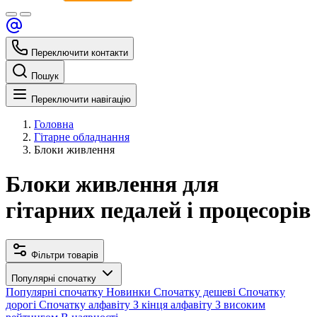
Переключити контакти
Пошук
Переключити навігацію
Головна
Гітарне обладнання
Блоки живлення
Блоки живлення для
гітарних педалей і процесорів
Фільтри товарів
Популярні спочатку
Популярні спочатку
Новинки
Спочатку дешеві
Спочатку
дорогі
Спочатку алфавіту
З кінця алфавіту
З високим