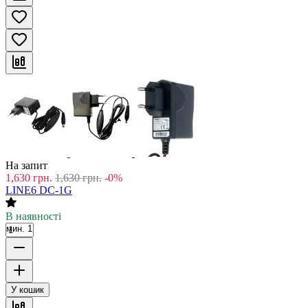
На запит
1,630
грн.
1,630
грн.
-0%
LINE6 DC-1G
В наявності
мин. 1
У кошик