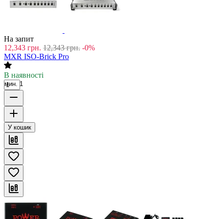
На запит
12,343
грн.
12,343
грн.
-0%
MXR ISO-Brick Pro
В наявності
мин. 1
У кошик