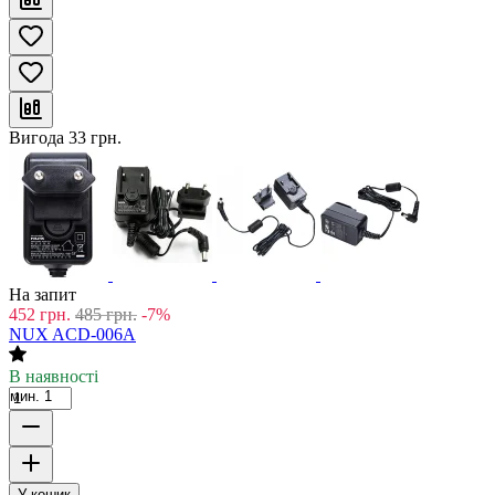
Вигода
33
грн.
На запит
452
грн.
485
грн.
-7%
NUX ACD-006A
В наявності
мин. 1
У кошик