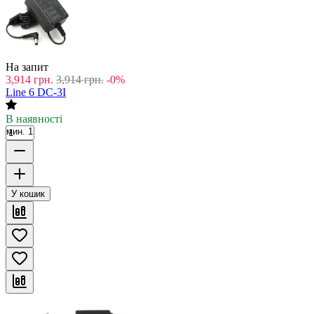
На запит
3,914
грн.
3,914
грн.
-0%
Line 6 DC-3I
В наявності
мин. 1
У кошик