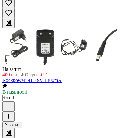
На запит
409
грн.
409
грн.
-0%
Rockpower NT5 9V 1300mA
В наявності
мин. 1
У кошик