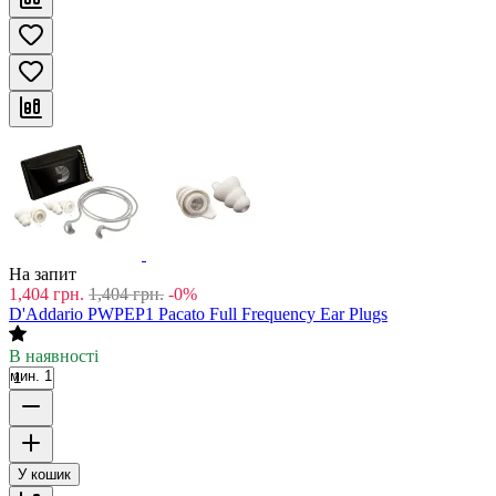
На запит
1,404
грн.
1,404
грн.
-0%
D'Addario PWPEP1 Pacato Full Frequency Ear Plugs
В наявності
мин. 1
У кошик