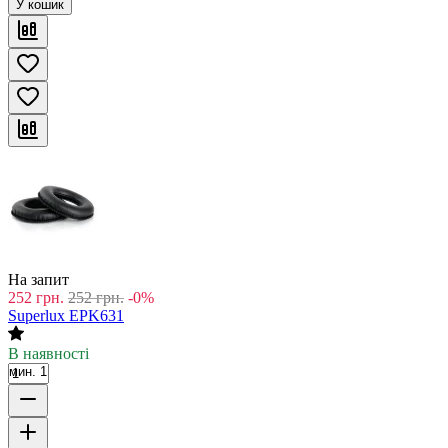
У кошик
На запит
252
грн.
252
грн.
-0%
Superlux EPK631
В наявності
мин. 1