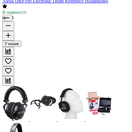
Alesis DRP100 Electronic Drum Reference Headphones
В наявності
мин. 1
У кошик