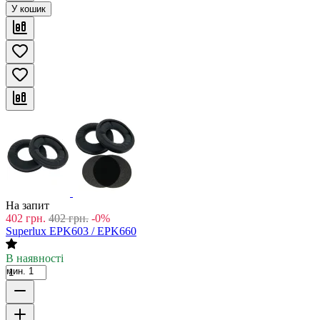
У кошик
На запит
402
грн.
402
грн.
-0%
Superlux EPK603 / EPK660
В наявності
мин. 1