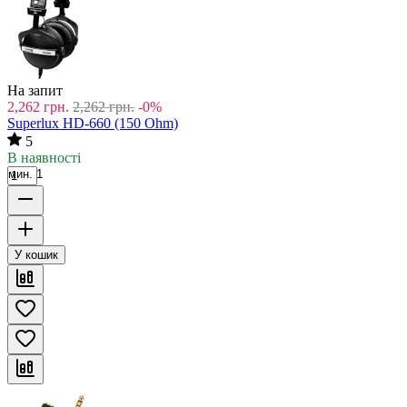
На запит
2,262
грн.
2,262
грн.
-0%
Superlux HD-660 (150 Ohm)
5
В наявності
мин. 1
У кошик