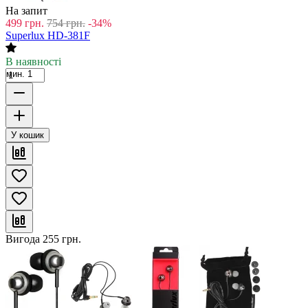
На запит
499
грн.
754
грн.
-34%
Superlux HD-381F
В наявності
мин. 1
У кошик
Вигода
255
грн.