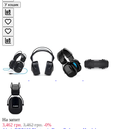
У кошик
На запит
3,462
грн.
3,462
грн.
-0%