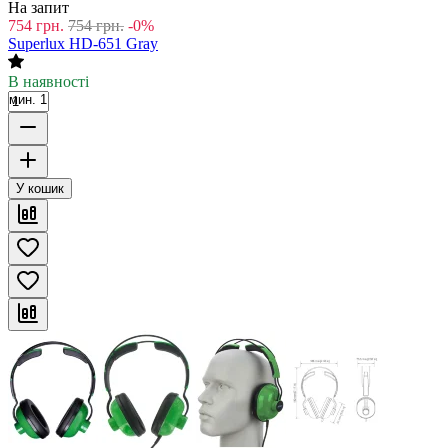
На запит
754
грн.
754
грн.
-0%
Superlux HD-651 Gray
В наявності
мин. 1
У кошик