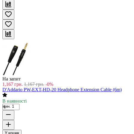
На запит
1,167
грн.
1,167
грн.
-0%
D'Addario PW-EXT-HD-20 Headphone Extension Cable (6m)
В наявності
мин. 1
У кошик