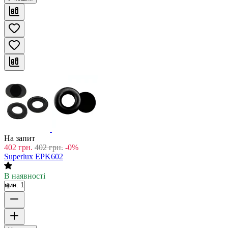
На запит
402
грн.
402
грн.
-0%
Superlux EPK602
В наявності
мин. 1