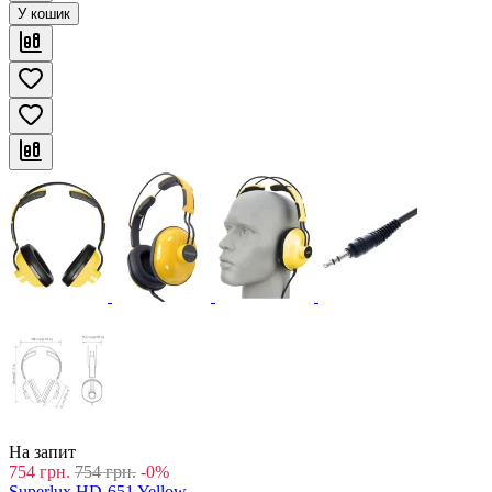
У кошик
На запит
754
грн.
754
грн.
-0%
Superlux HD-651 Yellow