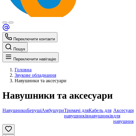
Переключити контакти
Пошук
Переключити навігацію
Головна
Звукове обладнання
Навушники та аксесуари
Навушники та аксесуари
Навушники
Беруші
Амбушури
Тримачі для
Кабель для
Аксесуари
навушників
навушників
для
навушникі