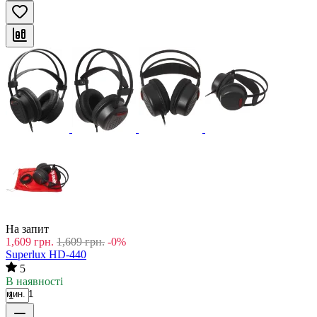
На запит
1,609
грн.
1,609
грн.
-0%
Superlux HD-440
5
В наявності
мин. 1