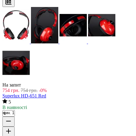
На запит
754
грн.
754
грн.
-0%
Superlux HD-651 Red
5
В наявності
мин. 1