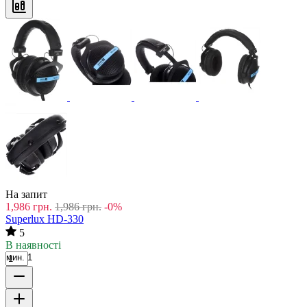
На запит
1,986
грн.
1,986
грн.
-0%
Superlux HD-330
5
В наявності
мин. 1