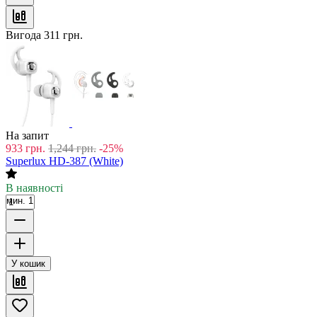
Вигода
311
грн.
На запит
933
грн.
1,244
грн.
-25%
Superlux HD-387 (White)
В наявності
мин. 1
У кошик