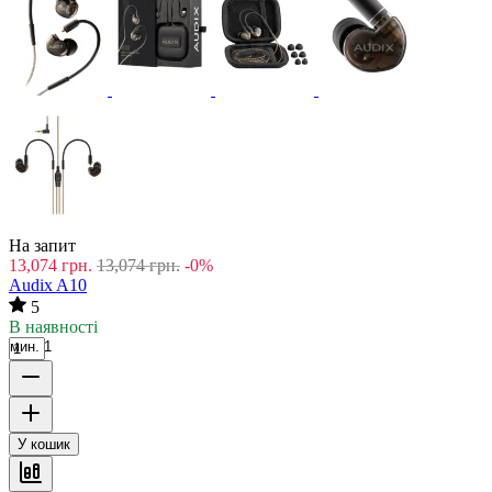
На запит
13,074
грн.
13,074
грн.
-0%
Audix A10
5
В наявності
мин. 1
У кошик