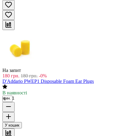
На запит
180
грн.
180
грн.
-0%
D'Addario PWEP1 Disposable Foam Ear Plugs
В наявності
мин. 1
У кошик