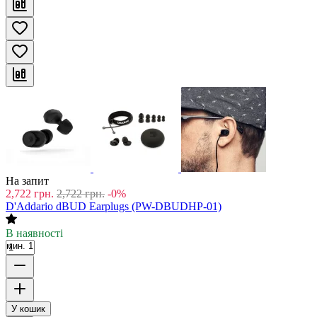
На запит
2,722
грн.
2,722
грн.
-0%
D'Addario dBUD Earplugs (PW-DBUDHP-01)
В наявності
мин. 1
У кошик