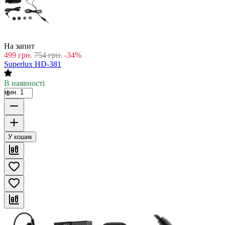
На запит
499
грн.
754
грн.
-34%
Superlux HD-381
В наявності
мин. 1
У кошик