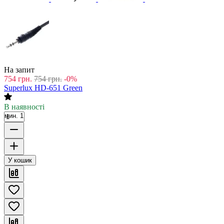
На запит
754
грн.
754
грн.
-0%
Superlux HD-651 Green
В наявності
мин. 1
У кошик