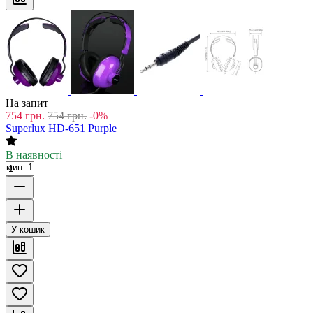
На запит
754
грн.
754
грн.
-0%
Superlux HD-651 Purple
В наявності
мин. 1
У кошик