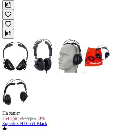
На запит
754
грн.
754
грн.
-0%
Superlux HD-651 Black