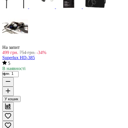
На запит
499
грн.
754
грн.
-34%
Superlux HD-385
5
В наявності
мин. 1
У кошик