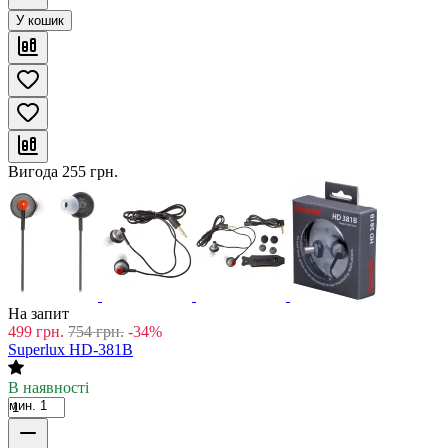
У кошик
Вигода
255
грн.
На запит
499
грн.
754
грн.
-34%
Superlux HD-381B
В наявності
мин. 1