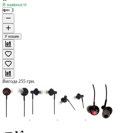
В наявності
мин. 1
У кошик
Вигода
255
грн.