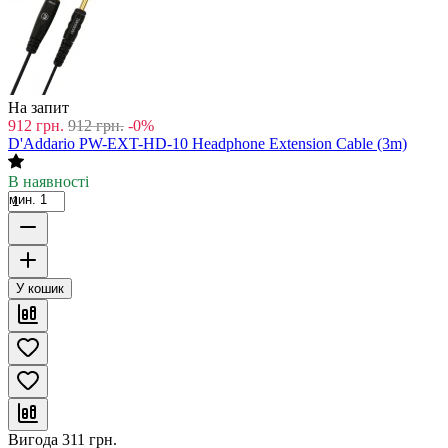
На запит
912
грн.
912
грн.
-0%
D'Addario PW-EXT-HD-10 Headphone Extension Cable (3m)
В наявності
мин. 1
У кошик
Вигода
311
грн.