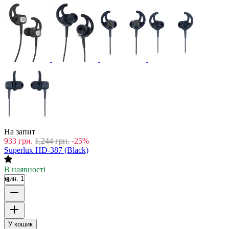
На запит
933
грн.
1,244
грн.
-25%
Superlux HD-387 (Black)
В наявності
мин. 1
У кошик