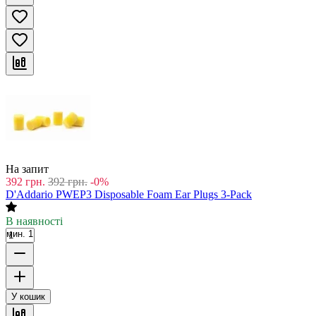
На запит
392
грн.
392
грн.
-0%
D'Addario PWEP3 Disposable Foam Ear Plugs 3-Pack
В наявності
мин. 1
У кошик