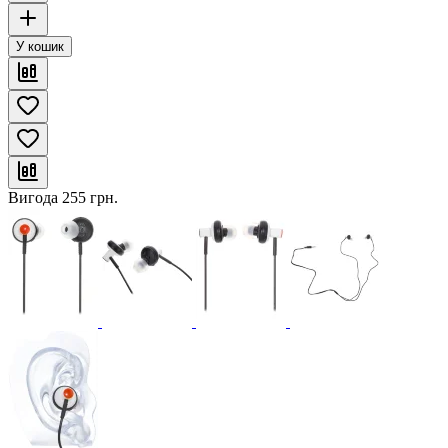
У кошик
Вигода
255
грн.