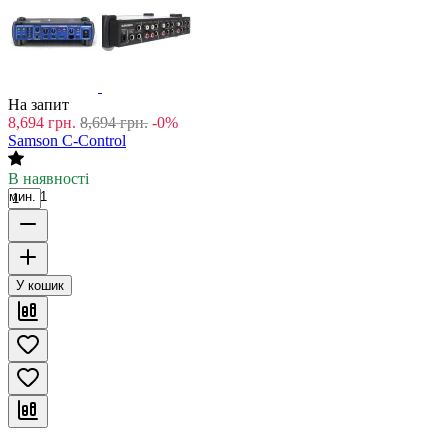
На запит
8,694
грн.
8,694
грн.
-0%
Samson C-Control
В наявності
мин. 1
У кошик