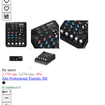
На запит
5,770
грн.
5,770
грн.
-0%
Alto Professional Truemix 500
В наявності
мин. 1