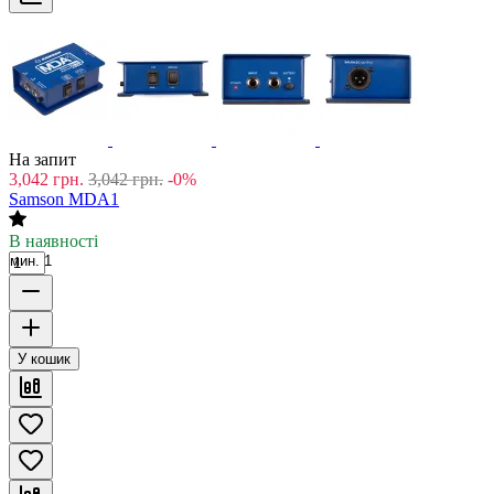
На запит
3,042
грн.
3,042
грн.
-0%
Samson MDA1
В наявності
мин. 1
У кошик