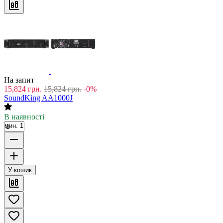
На запит
15,824
грн.
15,824
грн.
-0%
SoundKing AA1000J
В наявності
мин. 1
У кошик