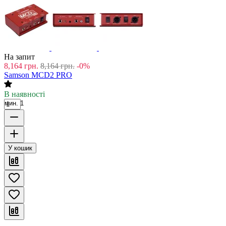
На запит
8,164
грн.
8,164
грн.
-0%
Samson MCD2 PRO
В наявності
мин. 1
У кошик