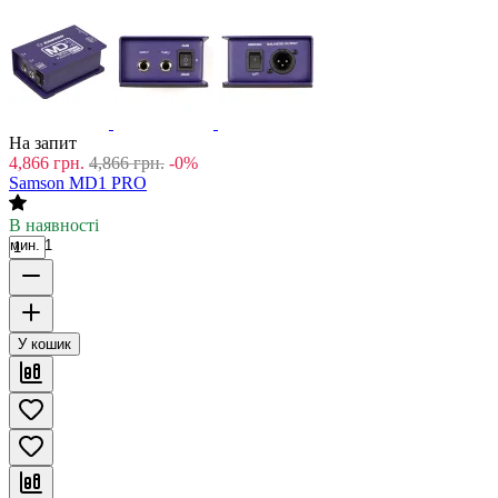
На запит
4,866
грн.
4,866
грн.
-0%
Samson MD1 PRO
В наявності
мин. 1
У кошик