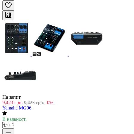
На запит
9,423
грн.
9,423
грн.
-0%
Yamaha MG06
В наявності
мин. 1