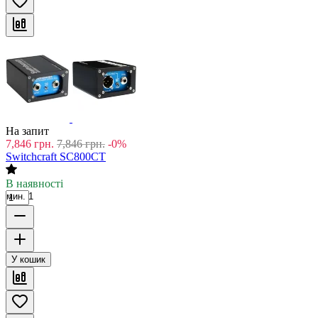
На запит
7,846
грн.
7,846
грн.
-0%
Switchcraft SC800CT
В наявності
мин. 1
У кошик