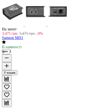
На запит
3,475
грн.
3,475
грн.
-0%
Samson MD1
В наявності
мин. 1
У кошик