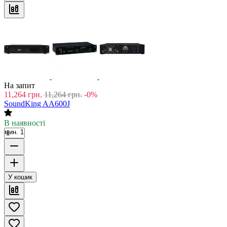
На запит
11,264
грн.
11,264
грн.
-0%
SoundKing AA600J
В наявності
мин. 1
У кошик