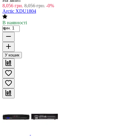
На запит
8,056
грн.
8,056
грн.
-0%
Arctic XDU1804
В наявності
мин. 1
У кошик