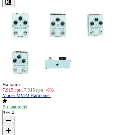
На запит
7,915
грн.
7,915
грн.
-0%
Mooer MVP2 Harmonier
В наявності
мин. 1