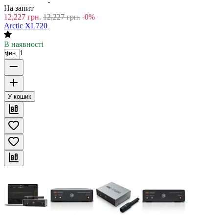
На запит
12,227
грн.
12,227
грн.
-0%
Arctic XL720
В наявності
мин. 1
У кошик