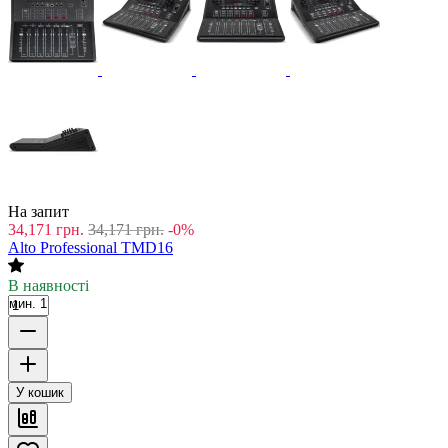
На запит
34,171
грн.
34,171
грн.
-0%
Alto Professional TMD16
В наявності
мин. 1
У кошик