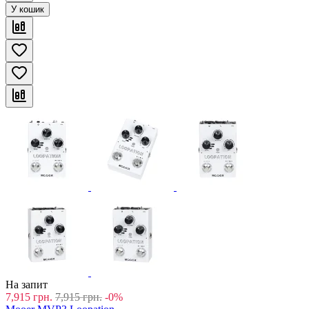
У кошик
На запит
7,915
грн.
7,915
грн.
-0%