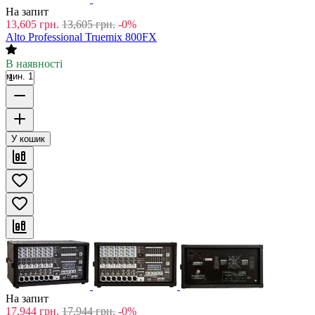
На запит
13,605
грн.
13,605
грн.
-0%
Alto Professional Truemix 800FX
В наявності
мин. 1
У кошик
На запит
17,944
грн.
17,944
грн.
-0%