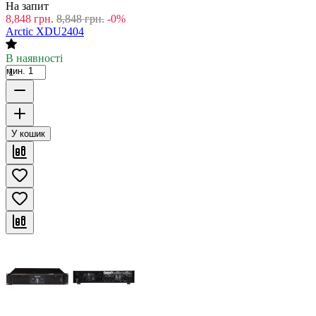
На запит
8,848
грн.
8,848
грн.
-0%
Arctic XDU2404
В наявності
мин. 1
У кошик