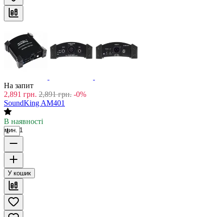
На запит
2,891
грн.
2,891
грн.
-0%
SoundKing AM401
В наявності
мин. 1
У кошик