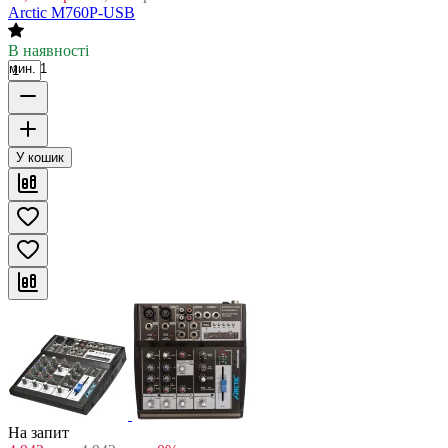
Arctic M760P-USB
В наявності
мин. 1
У кошик
На запит