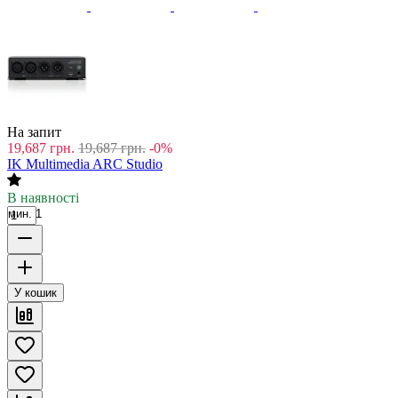
На запит
19,687
грн.
19,687
грн.
-0%
IK Multimedia ARC Studio
В наявності
мин. 1
У кошик