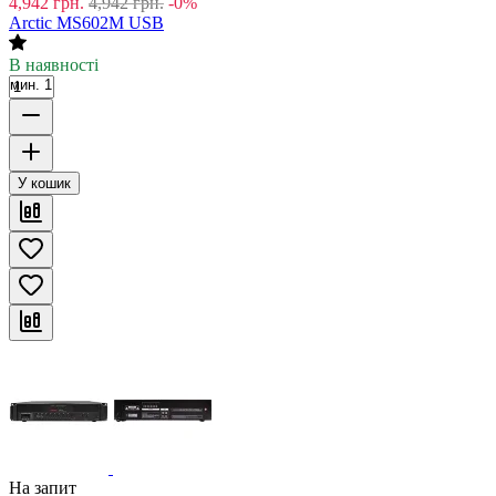
4,942
грн.
4,942
грн.
-0%
Arctic MS602M USB
В наявності
мин. 1
У кошик
На запит