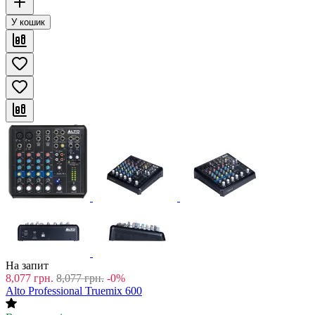
У кошик
На запит
8,077
грн.
8,077
грн.
-0%
Alto Professional Truemix 600