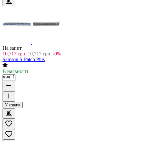
На запит
10,717
грн.
10,717
грн.
-0%
Samson S-Patch Plus
В наявності
мин. 1
У кошик