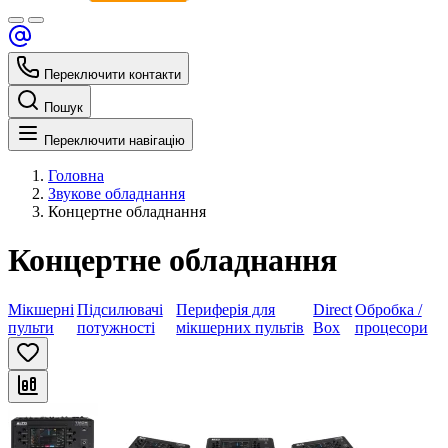
Переключити контакти
Пошук
Переключити навігацію
Головна
Звукове обладнання
Концертне обладнання
Концертне обладнання
Мікшерні
Підсилювачі
Периферія для
Direct
Обробка /
пульти
потужності
мікшерних пультів
Box
процесори