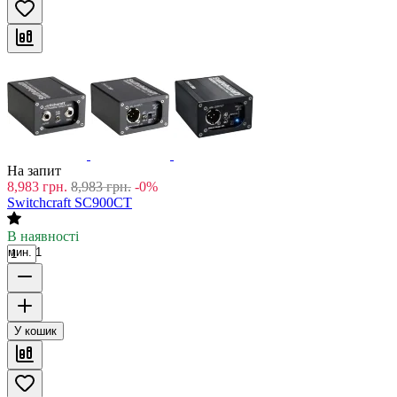
На запит
8,983
грн.
8,983
грн.
-0%
Switchcraft SC900CT
В наявності
мин. 1
У кошик