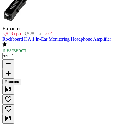
На запит
3,528
грн.
3,528
грн.
-0%
Rockboard HA 1 In-Ear Monitoring Headphone Amplifier
В наявності
мин. 1
У кошик