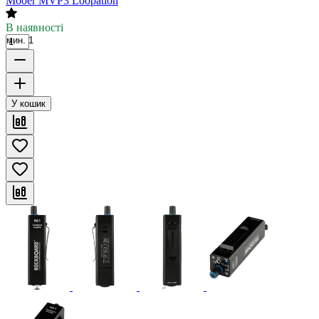
Mooer MVP3 Loopation
В наявності
мин. 1
У кошик