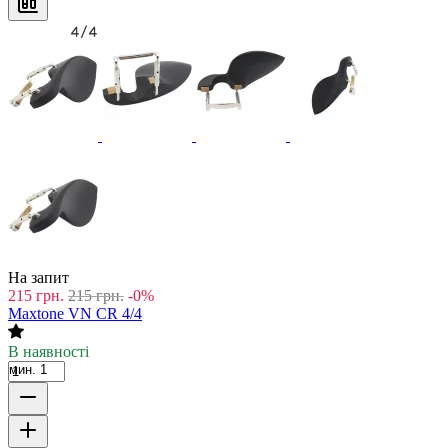
На запит
215
грн.
215
грн.
-0%
Maxtone VN CR 4/4
В наявності
мин. 1