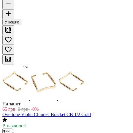
У кошик
На запит
65
грн.
0
грн.
-0%
Overtone Violin Chinrest Bracket CB 1/2 Gold
В наявності
мин. 1