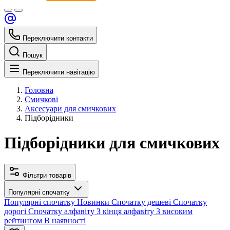
Переключити контакти
Пошук
Переключити навігацію
Головна
Смичкові
Аксесуари для смичкових
Підборідники
Підборідники для смичкових
Фільтри товарів
Популярні спочатку
Популярні спочатку
Новинки
Спочатку дешеві
Спочатку
дорогі
Спочатку алфавіту
З кінця алфавіту
З високим
рейтингом
В наявності