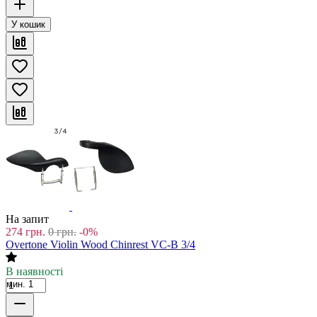
У кошик
На запит
274
грн.
0
грн.
-0%
Overtone Violin Wood Chinrest VC-B 3/4
В наявності
мин. 1