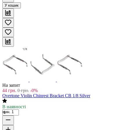
У кошик
На запит
44
грн.
0
грн.
-0%
Overtone Violin Chinrest Bracket CB 1/8 Silver
В наявності
мин. 1