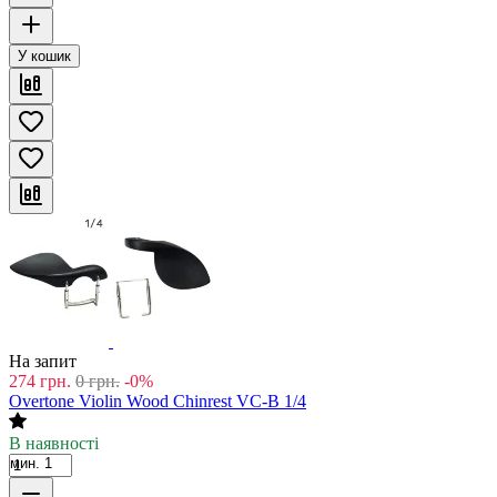
У кошик
На запит
274
грн.
0
грн.
-0%
Overtone Violin Wood Chinrest VC-B 1/4
В наявності
мин. 1