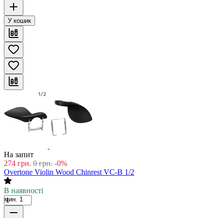
У кошик
На запит
274
грн.
0
грн.
-0%
Overtone Violin Wood Chinrest VC-B 1/2
В наявності
мин. 1