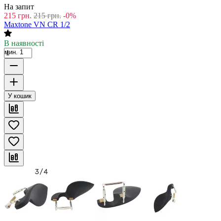
На запит
215
грн.
215
грн.
-0%
Maxtone VN CR 1/2
В наявності
мин. 1
У кошик