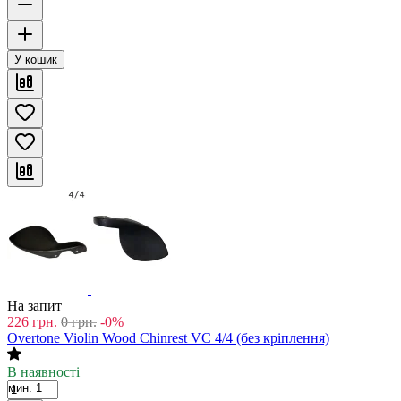
У кошик
На запит
226
грн.
0
грн.
-0%
Overtone Violin Wood Chinrest VC 4/4 (без кріплення)
В наявності
мин. 1