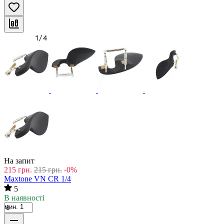
На запит
215
грн.
215
грн.
-0%
Maxtone VN CR 1/4
5
В наявності
мин. 1