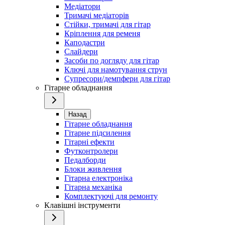
Медіатори
Тримачі медіаторів
Стійки, тримачі для гітар
Кріплення для ременя
Каподастри
Слайдери
Засоби по догляду для гітар
Ключі для намотування струн
Супресори/демпфери для гітар
Гітарне обладнання
Назад
Гітарне обладнання
Гітарне підсилення
Гітарні ефекти
Футконтролери
Педалборди
Блоки живлення
Гітарна електроніка
Гітарна механіка
Комплектуючі для ремонту
Клавішні інструменти