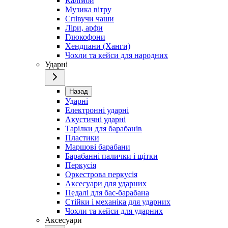
Калімби
Музика вітру
Співучи чаши
Ліри, арфи
Глюкофони
Хендпани (Ханги)
Чохли та кейси для народних
Ударні
Назад
Ударні
Електронні ударні
Акустичні ударні
Тарілки для барабанів
Пластики
Маршові барабани
Барабанні палички і щітки
Перкусія
Оркестрова перкусія
Аксесуари для ударних
Педалі для бас-барабана
Стійки і механіка для ударних
Чохли та кейси для ударних
Аксесуари