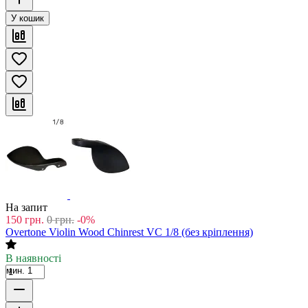
У кошик
На запит
150
грн.
0
грн.
-0%
Overtone Violin Wood Chinrest VC 1/8 (без кріплення)
В наявності
мин. 1