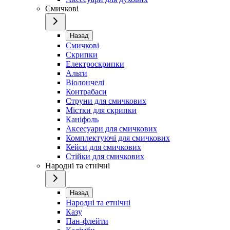
Смичкові
Назад
Смичкові
Скрипки
Електроскрипки
Альти
Віолончелі
Контрабаси
Струни для смичкових
Містки для скрипки
Каніфоль
Аксесуари для смичкових
Комплектуючі для смичкових
Кейси для смичкових
Стійки для смичкових
Народні та етнічні
Назад
Народні та етнічні
Казу
Пан-флейти