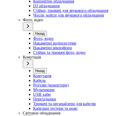
Концертне обладнання
DJ обладнання
Стійки, тримачі для звукового обладнання
Чохли, кейси для звукового обладнання
Фото, відео
Назад
Фото, відео
Накамерні радіосистеми
Накамерні мікрофони
Стійки та тримачі фото, відео
Комутація
Назад
Комутація
Кабель
Роз'єми (конектори)
Мультикори
USB хаби
Перехідники
Тримачі та органайзери для кабелів
Кабельні тестери та ножі
Світовое обладнання