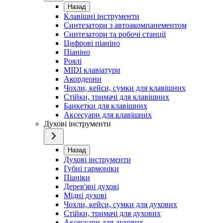
Назад
Клавішні інструменти
Синтезатори з автоакомпанементом
Синтезатори та робочі станції
Цифрові піаніно
Піаніно
Роялі
MIDI клавіатури
Акордеони
Чохли, кейси, сумки для клавішних
Стійки, тримачі для клавішних
Банкетки для клавішних
Аксесуари для клавішних
Духові інструменти
Назад
Духові інструменти
Губні гармоніки
Піаніки
Дерев'яні духові
Мідні духові
Чохли, кейси, сумки для духових
Стійки, тримачі для духових
Аксесуари для духових