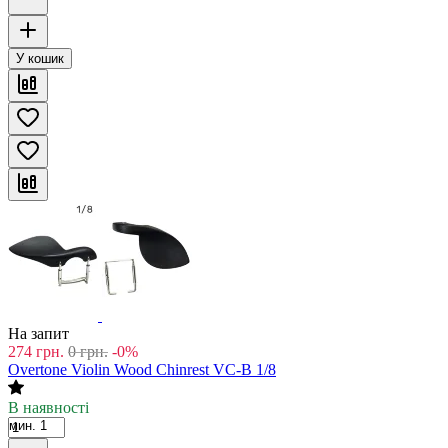
У кошик
На запит
274
грн.
0
грн.
-0%
Overtone Violin Wood Chinrest VC-B 1/8
В наявності
мин. 1