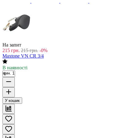
На запит
215
грн.
215
грн.
-0%
Maxtone VN CR 3/4
В наявності
мин. 1
У кошик