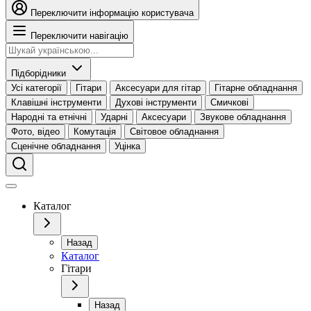
Переключити інформацію користувача
Переключити навігацію
Підборідники
Усі категорії
Гітари
Аксесуари для гітар
Гітарне обладнання
Клавішні інструменти
Духові інструменти
Смичкові
Народні та етнічні
Ударні
Аксесуари
Звукове обладнання
Фото, відео
Комутація
Світовое обладнання
Сценічне обладнання
Уцінка
Каталог
Назад
Каталог
Гітари
Назад