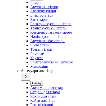
Гітари
Акустичні гітари
Класичні гітари
Електрогітари
Бас-гітари
Електро-акустичні гітари
Трансакустичні гітари
Класичні зі звукознімачем
Напівакустичні гітари
Акустичні бас-гітари
Silent гітари
Тревел гітари
Гіталеле
Укулеле
Електроакустичні укулеле
Мандоліни
Аксесуари для гітар
Назад
Аксесуари для гітар
Струни для гітари
Чохли для гітар
Кейси для гітар
Ремені гітарні