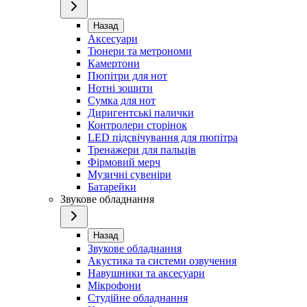
Назад
Аксесуари
Тюнери та метрономи
Камертони
Пюпітри для нот
Нотні зошити
Сумка для нот
Диригентські палички
Контролери сторінок
LED підсвічування для пюпітра
Тренажери для пальців
Фірмовий мерч
Музичні сувеніри
Батарейки
Звукове обладнання
Назад
Звукове обладнання
Акустика та системи озвучення
Навушники та аксесуари
Мікрофони
Студійне обладнання