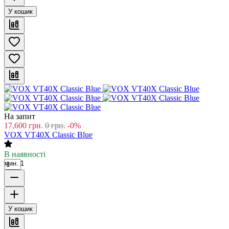
У кошик
На запит
17,600
грн.
0
грн.
-0%
VOX VT40X Classic Blue
В наявності
мин. 1
У кошик