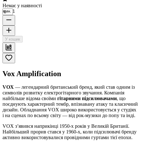
Немає у наявності
мин. 1
У кошик
Vox Amplification
VOX
— легендарний британський бренд, який став одним із
символів розвитку електрогітарного звучання. Компанія
найбільше відома своїми
гітарними підсилювачами
, що
поєднують характерний тембр, впізнавану атаку та класичний
дизайн. Обладнання VOX широко використовується у студіях
і на сценах по всьому світу — від рок-музики до попу та інді.
VOX з’явився наприкінці 1950-х років у Великій Британії.
Найбільший прорив стався у 1960-х, коли підсилювачі бренду
активно використовувалися провідними гуртами тієї епохи.