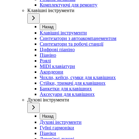
Комплектуючі для ремонту
Клавішні інструменти
Назад
Клавішні інструменти
Синтезатори з автоакомпанементом
Синтезатори та робочі станції
Цифрові піаніно
Піаніно
Роялі
MIDI клавіатури
Акордеони
Чохли, кейси, сумки для клавішних
Стійки, тримачі для клавішних
Банкетки для клавішних
Аксесуари для клавішних
Духові інструменти
Назад
Духові інструменти
Губні гармоніки
Піаніки
Дерев'яні духові