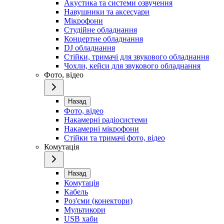
Акустика та системи озвучення
Навушники та аксесуари
Мікрофони
Студійне обладнання
Концертне обладнання
DJ обладнання
Стійки, тримачі для звукового обладнання
Чохли, кейси для звукового обладнання
Фото, відео
Назад
Фото, відео
Накамерні радіосистеми
Накамерні мікрофони
Стійки та тримачі фото, відео
Комутація
Назад
Комутація
Кабель
Роз'єми (конектори)
Мультикори
USB хаби