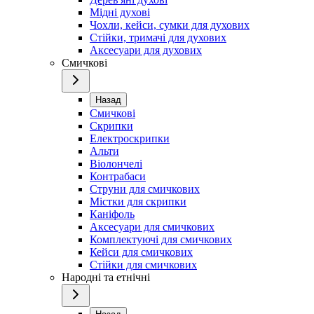
Мідні духові
Чохли, кейси, сумки для духових
Стійки, тримачі для духових
Аксесуари для духових
Смичкові
Назад
Смичкові
Скрипки
Електроскрипки
Альти
Віолончелі
Контрабаси
Струни для смичкових
Містки для скрипки
Каніфоль
Аксесуари для смичкових
Комплектуючі для смичкових
Кейси для смичкових
Стійки для смичкових
Народні та етнічні