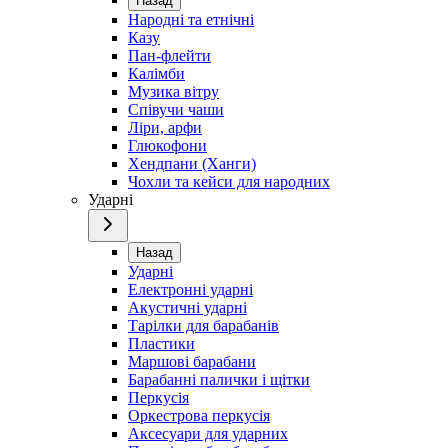
Назад
Народні та етнічні
Казу
Пан-флейти
Калімби
Музика вітру
Співучи чаши
Ліри, арфи
Глюкофони
Хендпани (Ханги)
Чохли та кейси для народних
Ударні
Назад
Ударні
Електронні ударні
Акустичні ударні
Тарілки для барабанів
Пластики
Маршові барабани
Барабанні палички і щітки
Перкусія
Оркестрова перкусія
Аксесуари для ударних