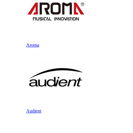
Aroma
Audient