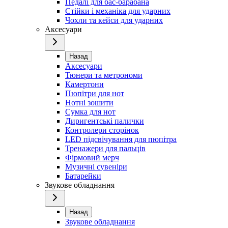
Педалі для бас-барабана
Стійки і механіка для ударних
Чохли та кейси для ударних
Аксесуари
Назад
Аксесуари
Тюнери та метрономи
Камертони
Пюпітри для нот
Нотні зошити
Сумка для нот
Диригентські палички
Контролери сторінок
LED підсвічування для пюпітра
Тренажери для пальців
Фірмовий мерч
Музичні сувеніри
Батарейки
Звукове обладнання
Назад
Звукове обладнання