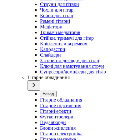
Струни для гітари
Чохли для гітар
Кейси для гітар
Ремені гітарні
Медіатори
Тримачі медіаторів
Стійки, тримачі для гітар
Кріплення для ременя
Каподастри
Слайдери
Засоби по догляду для гітар
Ключі для намотування струн
Супресори/демпфери для гітар
Гітарне обладнання
Назад
Гітарне обладнання
Гітарне підсилення
Гітарні ефекти
Футконтролери
Педалборди
Блоки живлення
Гітарна електроніка
Гітарна механіка