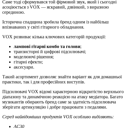
Саме тоді сформувався той фірмовий звук, який і сьогодні
асоціюється з VOX — яскравий, дзвінкий, з виразною
серединою.
Історична спадщина зробила бренд одним із найбільш
впізнаваних у світі гітарного обладнання.
VOX розвиває кілька ключових категорій продукції:
лампові гітарні комбо та голови
;
транзисторні й цифрові підсилювачі;
моделюючі рішення;
гітарні ефекти;
аксесуари.
Такий асортимент дозволяє знайти варіант як для домашньої
практики, так і для професійних виступів.
Підсилювачі VOX відомі характерною відкритістю верхнього
діапазону та динамічною реакцією на атаку медіатора. Багато
музикантів обирають бренд саме за здатність підсилювача
зберігати артикуляцію і добре працювати з педалями.
Серед найвідоміших продуктів VOX особливо виділяють:
AC30