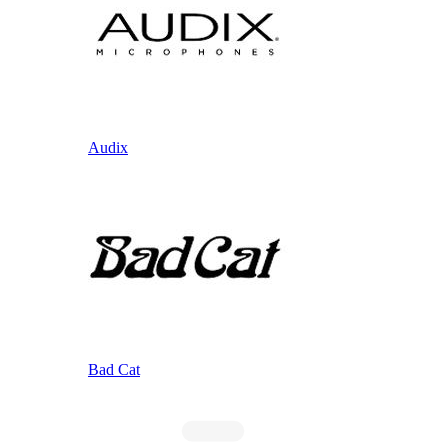
Audix
Bad Cat