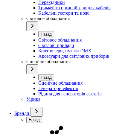
Перехідники
Тримачі та органайзери для кабелів
Кабельні тестери та ножі
Світовое обладнання
Назад
Світовое обладнання
Світлові прилади
Контролери, пульти DMX
Аксесуари для світлових приборів
Сценічне обладнання
Назад
Сценічне обладнання
Генератори ефектів
Рідина для генераторів ефектів
Уцінка
Бренди
Назад