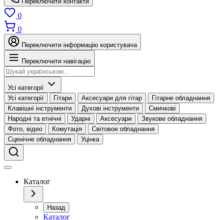
Переключити контакти
0
0
Переключити інформацію користувача
Переключити навігацію
Усі категорії
Усі категорії
Гітари
Аксесуари для гітар
Гітарне обладнання
Клавішні інструменти
Духові інструменти
Смичкові
Народні та етнічні
Ударні
Аксесуари
Звукове обладнання
Фото, відео
Комутація
Світовое обладнання
Сценічне обладнання
Уцінка
Каталог
Назад
Каталог