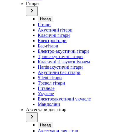
Гітари
Назад
Гітари
Акустичні гітари
Класичні гітари
Електрогітари
Бас-гітари
Електро-акустичні гітари
Трансакустичні гітари
Класичні зі звукознімачем
Напівакустичні гітари
Акустичні бас-гітари
Silent гітари
Тревел гітари
Гіталеле
Укулеле
Електроакустичні укулеле
Мандоліни
Аксесуари для гітар
Назад
Аксесуари для гітар