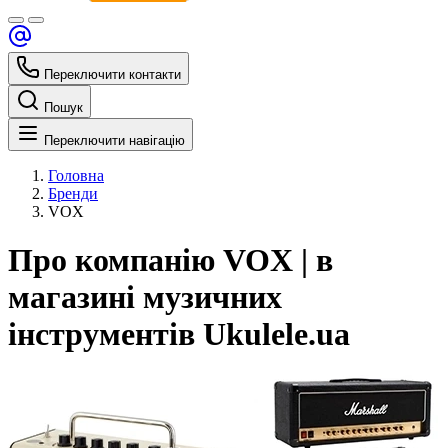
Переключити контакти
Пошук
Переключити навігацію
Головна
Бренди
VOX
Про компанію VOX | в
магазині музичних
інструментів Ukulele.ua