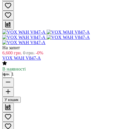
На запит
6,600
грн.
0
грн.
-0%
VOX WAH V847-A
В наявності
мин. 1
У кошик