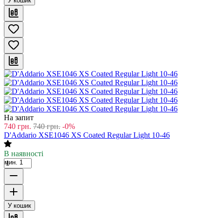
У кошик
На запит
740
грн.
740
грн.
-0%
D'Addario XSE1046 XS Coated Regular Light 10-46
В наявності
мин. 1
У кошик