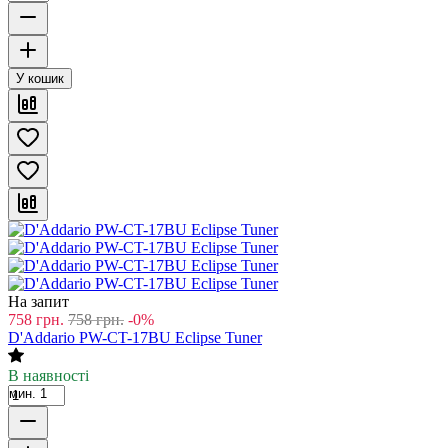
У кошик
На запит
758
грн.
758
грн.
-0%
D'Addario PW-CT-17BU Eclipse Tuner
В наявності
мин. 1