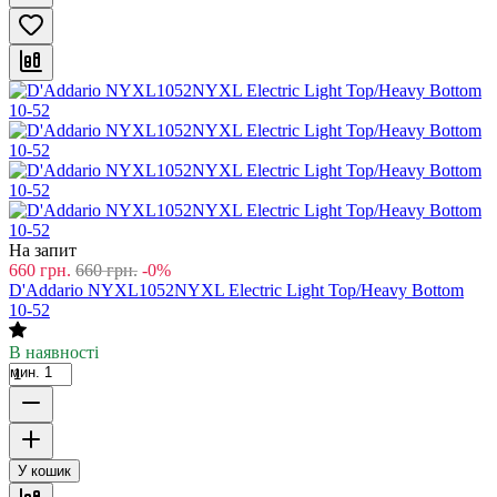
На запит
660
грн.
660
грн.
-0%
D'Addario NYXL1052NYXL Electric Light Top/Heavy Bottom
10-52
В наявності
мин. 1
У кошик