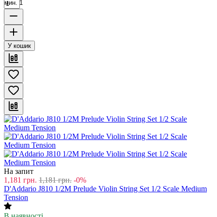
мин. 1
У кошик
На запит
1,181
грн.
1,181
грн.
-0%
D'Addario J810 1/2M Prelude Violin String Set 1/2 Scale Medium
Tension
В наявності