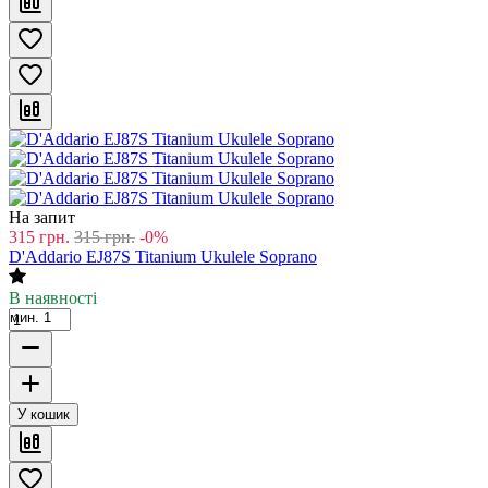
На запит
315
грн.
315
грн.
-0%
D'Addario EJ87S Titanium Ukulele Soprano
В наявності
мин. 1
У кошик