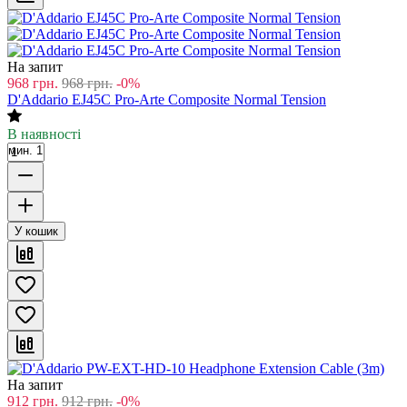
На запит
968
грн.
968
грн.
-0%
D'Addario EJ45C Pro-Arte Composite Normal Tension
В наявності
мин. 1
У кошик
На запит
912
грн.
912
грн.
-0%