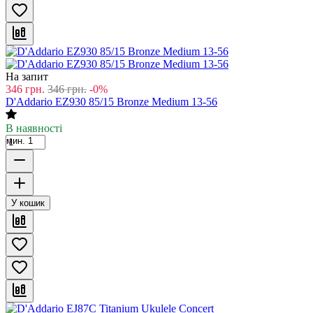
На запит
346
грн.
346
грн.
-0%
D'Addario EZ930 85/15 Bronze Medium 13-56
В наявності
мин. 1
У кошик