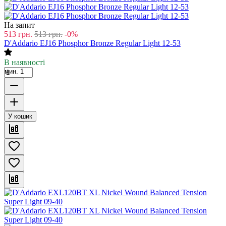
На запит
513
грн.
513
грн.
-0%
D'Addario EJ16 Phosphor Bronze Regular Light 12-53
В наявності
мин. 1
У кошик