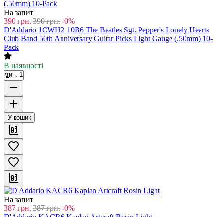
На запит
390
грн.
390
грн.
-0%
D'Addario 1CWH2-10B6 The Beatles Sgt. Pepper's Lonely Hearts
Club Band 50th Anniversary Guitar Picks Light Gauge (.50mm) 10-
Pack
В наявності
мин. 1
У кошик
На запит
387
грн.
387
грн.
-0%
D'Addario KACR6 Kaplan Artcraft Rosin Light