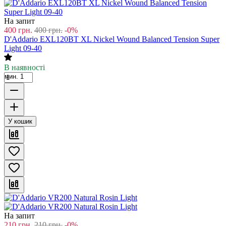
На запит
400
грн.
400
грн.
-0%
D'Addario EXL120BT XL Nickel Wound Balanced Tension Super
Light 09-40
В наявності
мин. 1
У кошик
На запит
210
грн.
210
грн.
-0%