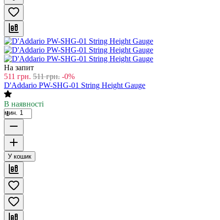
На запит
511
грн.
511
грн.
-0%
D'Addario PW-SHG-01 String Height Gauge
В наявності
мин. 1
У кошик