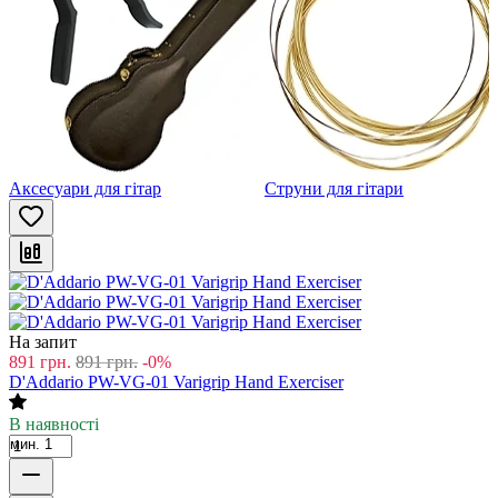
Аксесуари для гітар
Струни для гітари
На запит
891
грн.
891
грн.
-0%
D'Addario PW-VG-01 Varigrip Hand Exerciser
В наявності
мин. 1