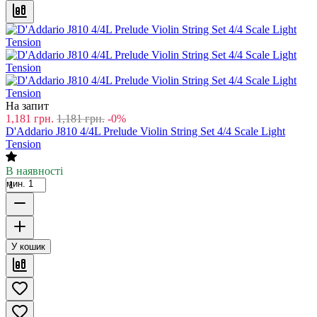
На запит
1,181
грн.
1,181
грн.
-0%
D'Addario J810 4/4L Prelude Violin String Set 4/4 Scale Light
Tension
В наявності
мин. 1
У кошик