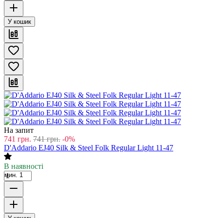
У кошик
На запит
741
грн.
741
грн.
-0%
D'Addario EJ40 Silk & Steel Folk Regular Light 11-47
В наявності
мин. 1