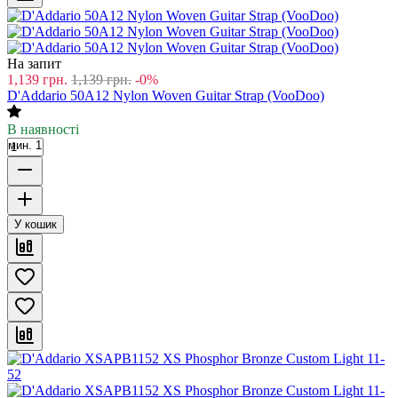
На запит
1,139
грн.
1,139
грн.
-0%
D'Addario 50A12 Nylon Woven Guitar Strap (VooDoo)
В наявності
мин. 1
У кошик