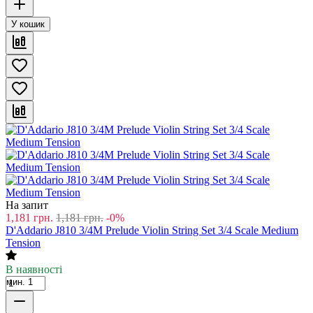
У кошик
На запит
1,181
грн.
1,181
грн.
-0%
D'Addario J810 3/4M Prelude Violin String Set 3/4 Scale Medium
Tension
В наявності
мин. 1