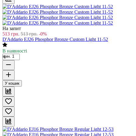
На запит
513
грн.
513
грн.
-0%
D'Addario EJ26 Phosphor Bronze Custom Light 11-52
В наявності
мин. 1
У кошик