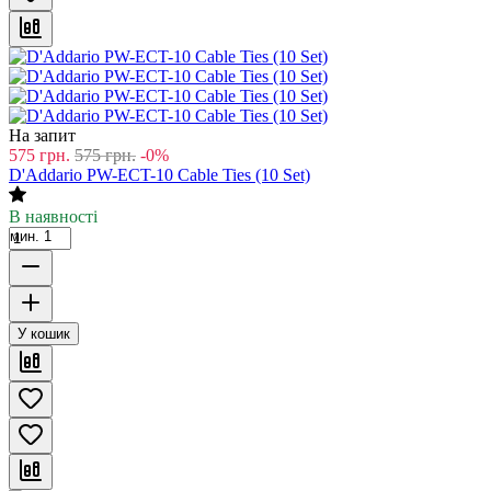
На запит
575
грн.
575
грн.
-0%
D'Addario PW-ECT-10 Cable Ties (10 Set)
В наявності
мин. 1
У кошик