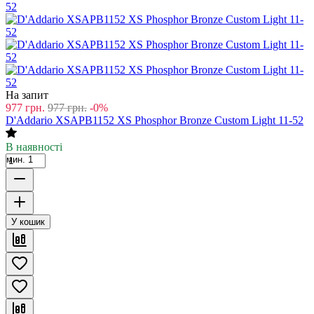
На запит
977
грн.
977
грн.
-0%
D'Addario XSAPB1152 XS Phosphor Bronze Custom Light 11-52
В наявності
мин. 1
У кошик