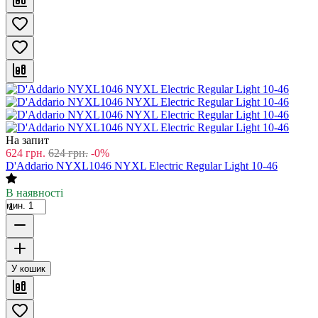
На запит
624
грн.
624
грн.
-0%
D'Addario NYXL1046 NYXL Electric Regular Light 10-46
В наявності
мин. 1
У кошик