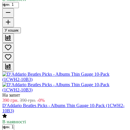
мин. 1
У кошик
На запит
390
грн.
390
грн.
-0%
D'Addario Beatles Picks - Albums Thin Gauge 10-Pack (1CWH2-
10B3)
В наявності
мин. 1