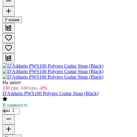
У кошик
На запит
330
грн.
330
грн.
-0%
D'Addario PWS100 Polypro Guitar Strap (Black)
В наявності
мин. 1