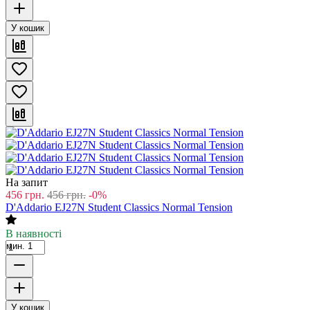
У кошик
На запит
456
грн.
456
грн.
-0%
D'Addario EJ27N Student Classics Normal Tension
В наявності
мин. 1
У кошик