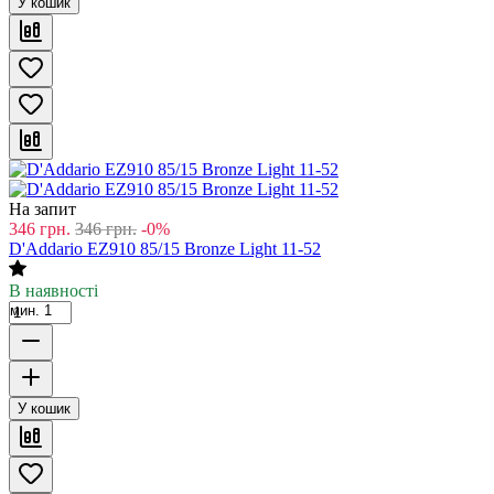
У кошик
На запит
346
грн.
346
грн.
-0%
D'Addario EZ910 85/15 Bronze Light 11-52
В наявності
мин. 1
У кошик