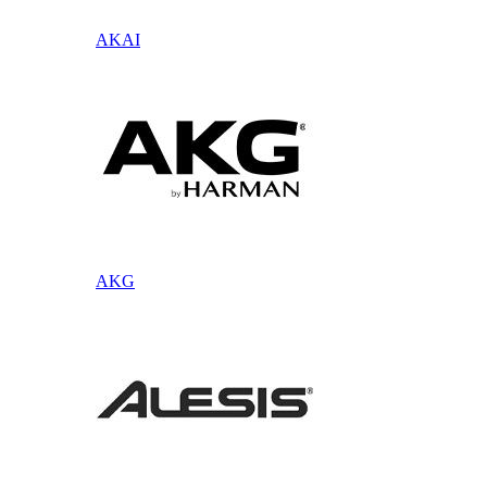
AKAI
AKG