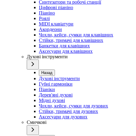
Синтезатори та робочі станції
Цифрові піаніно
Піаніно
Роялі
MIDI клавіатури
Акордеони
Чохли, кейси, сумки для клавішних
Стійки, тримачі для клавішних
Банкетки для клавішних
Аксесуари для клавішних
Духові інструменти
Назад
Духові інструменти
Губні гармоніки
Піаніки
Дерев'яні духові
Мідні духові
Чохли, кейси, сумки для духових
Стійки, тримачі для духових
Аксесуари для духових
Смичкові