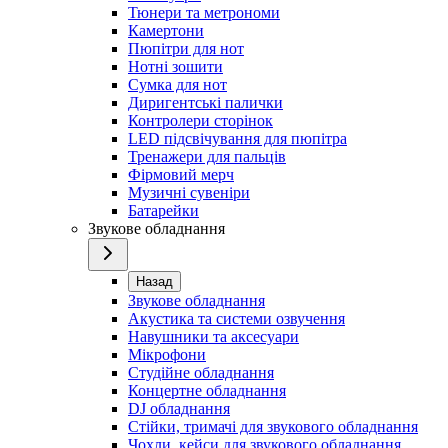
Тюнери та метрономи
Камертони
Пюпітри для нот
Нотні зошити
Сумка для нот
Диригентські палички
Контролери сторінок
LED підсвічування для пюпітра
Тренажери для пальців
Фірмовий мерч
Музичні сувеніри
Батарейки
Звукове обладнання
Назад
Звукове обладнання
Акустика та системи озвучення
Навушники та аксесуари
Мікрофони
Студійне обладнання
Концертне обладнання
DJ обладнання
Стійки, тримачі для звукового обладнання
Чохли, кейси для звукового обладнання