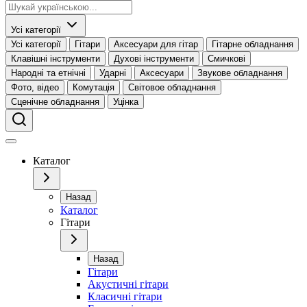
Усі категорії
Усі категорії
Гітари
Аксесуари для гітар
Гітарне обладнання
Клавішні інструменти
Духові інструменти
Смичкові
Народні та етнічні
Ударні
Аксесуари
Звукове обладнання
Фото, відео
Комутація
Світовое обладнання
Сценічне обладнання
Уцінка
Каталог
Назад
Каталог
Гітари
Назад
Гітари
Акустичні гітари
Класичні гітари