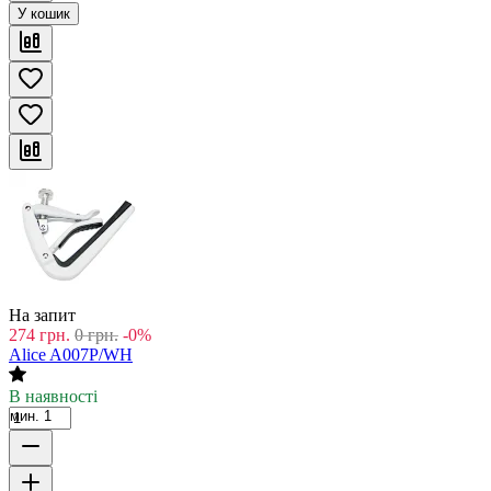
У кошик
На запит
274
грн.
0
грн.
-0%
Alice A007P/WH
В наявності
мин. 1