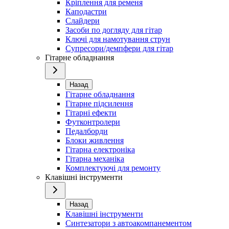
Кріплення для ременя
Каподастри
Слайдери
Засоби по догляду для гітар
Ключі для намотування струн
Супресори/демпфери для гітар
Гітарне обладнання
Назад
Гітарне обладнання
Гітарне підсилення
Гітарні ефекти
Футконтролери
Педалборди
Блоки живлення
Гітарна електроніка
Гітарна механіка
Комплектуючі для ремонту
Клавішні інструменти
Назад
Клавішні інструменти
Синтезатори з автоакомпанементом