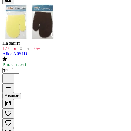
На запит
177
грн.
0
грн.
-0%
Alice A051D
В наявності
мин. 1
У кошик