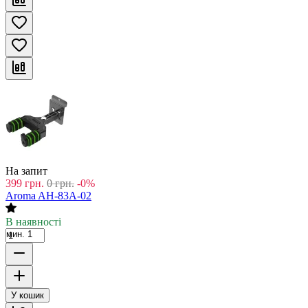
На запит
399
грн.
0
грн.
-0%
Aroma AH-83A-02
В наявності
мин. 1
У кошик