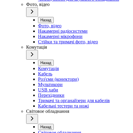
Фото, відео
Назад
Фото, відео
Накамерні радіосистеми
Накамерні мікрофони
Стійки та тримачі фото, відео
Комутація
Назад
Комутація
Кабель
Роз'єми (конектори)
Мультикори
USB хаби
Перехідники
Тримачі та органайзери для кабелів
Кабельні тестери та ножі
Світовое обладнання
Назад
Світовое обладнання