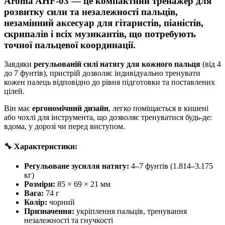
Aroma AHF-03 — це компактний тренажер для
розвитку сили та незалежності пальців,
незамінний аксесуар для гітаристів, піаністів,
скрипалів і всіх музикантів, що потребують
точної пальцевої координації.
Завдяки
регульованій силі натягу для кожного пальця
(від 4
до 7 фунтів), пристрій дозволяє індивідуально тренувати
кожен палець відповідно до рівня підготовки та поставлених
цілей.
Він має
ергономічний дизайн
, легко поміщається в кишені
або чохлі для інструмента, що дозволяє тренуватися будь-де:
вдома, у дорозі чи перед виступом.
🔧 Характеристики:
Регульоване зусилля натягу:
4–7 фунтів (1.814–3.175
кг)
Розміри:
85 × 69 × 21 мм
Вага:
74 г
Колір:
чорний
Призначення:
укріплення пальців, тренування
незалежності та гнучкості