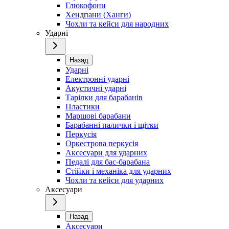
Глюкофони
Хендпани (Ханги)
Чохли та кейси для народних
Ударні
Назад
Ударні
Електронні ударні
Акустичні ударні
Тарілки для барабанів
Пластики
Маршові барабани
Барабанні палички і щітки
Перкусія
Оркестрова перкусія
Аксесуари для ударних
Педалі для бас-барабана
Стійки і механіка для ударних
Чохли та кейси для ударних
Аксесуари
Назад
Аксесуари