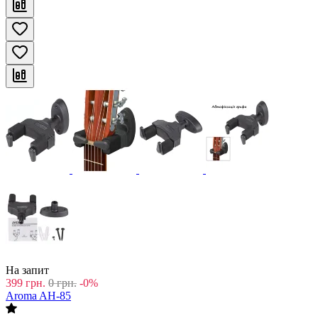
На запит
399
грн.
0
грн.
-0%
Aroma AH-85