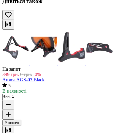
Дивіться також
На запит
399
грн.
0
грн.
-0%
Aroma AGS-03 Black
5
В наявності
мин. 1
У кошик