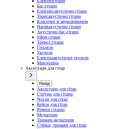
Електрогітари
Бас-гітари
Електро-акустичні гітари
Трансакустичні гітари
Класичні зі звукознімачем
Напівакустичні гітари
Акустичні бас-гітари
Silent гітари
Тревел гітари
Гіталеле
Укулеле
Електроакустичні укулеле
Мандоліни
Аксесуари для гітар
Назад
Аксесуари для гітар
Струни для гітари
Чохли для гітар
Кейси для гітар
Ремені гітарні
Медіатори
Тримачі медіаторів
Стійки, тримачі для гітар