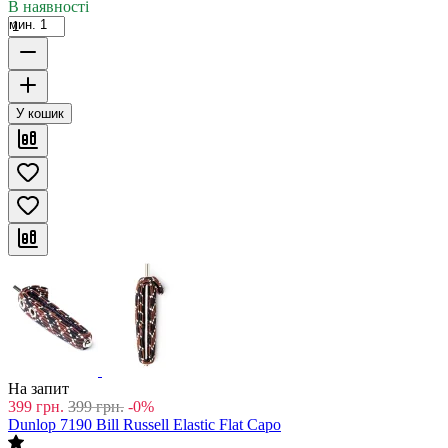
В наявності
мин. 1
У кошик
На запит
399
грн.
399
грн.
-0%
Dunlop 7190 Bill Russell Elastic Flat Capo