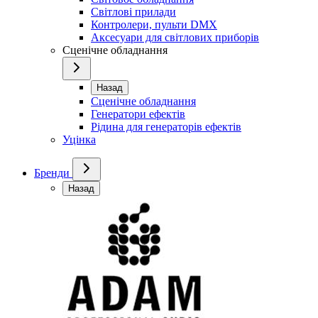
Світлові прилади
Контролери, пульти DMX
Аксесуари для світлових приборів
Сценічне обладнання
Назад
Сценічне обладнання
Генератори ефектів
Рідина для генераторів ефектів
Уцінка
Бренди
Назад