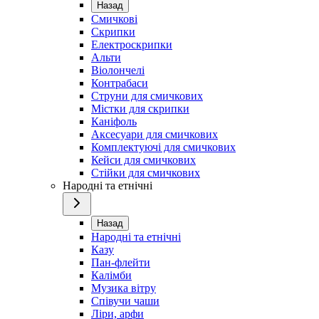
Назад
Смичкові
Скрипки
Електроскрипки
Альти
Віолончелі
Контрабаси
Струни для смичкових
Містки для скрипки
Каніфоль
Аксесуари для смичкових
Комплектуючі для смичкових
Кейси для смичкових
Стійки для смичкових
Народні та етнічні
Назад
Народні та етнічні
Казу
Пан-флейти
Калімби
Музика вітру
Співучи чаши
Ліри, арфи