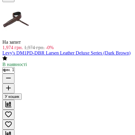
На запит
1,974
грн.
1,974
грн.
-0%
Levy's DM1PD-DBR Larsen Leather Deluxe Series (Dark Brown)
В наявності
мин. 1
У кошик