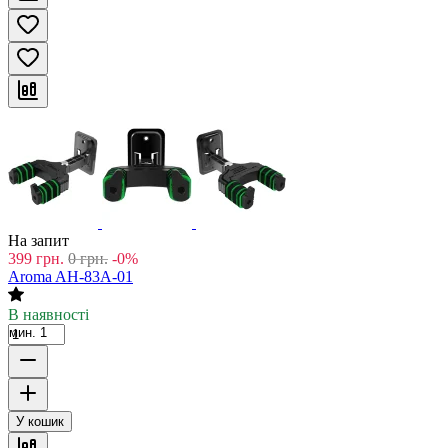
На запит
399
грн.
0
грн.
-0%
Aroma AH-83A-01
В наявності
мин. 1
У кошик