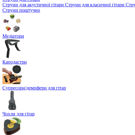
Струни для акустичної гітари
Струни для класичної гітари
Стру
Струни поштучно
Медіатори
Каподастри
Супресори/демпфери для гітар
Чохли для гітар