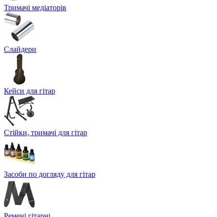
Тримачі медіаторів
Слайдери
Кейси для гітар
Стійки, тримачі для гітар
Засоби по догляду для гітар
Ремені гітарні