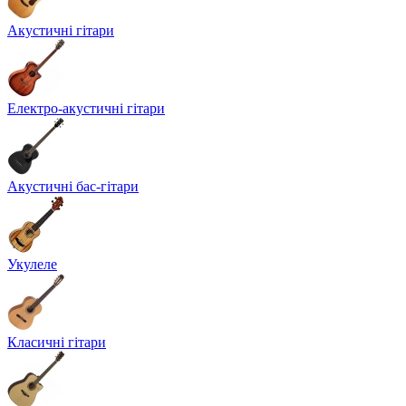
Акустичні гітари
Електро-акустичні гітари
Акустичні бас-гітари
Укулеле
Класичні гітари