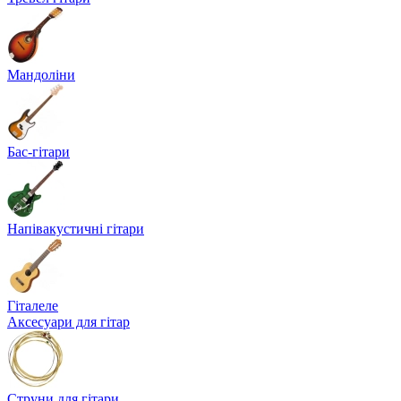
Мандоліни
Бас-гітари
Напівакустичні гітари
Гіталеле
Аксесуари для гітар
Струни для гітари