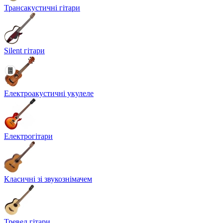
Трансакустичні гітари
Silent гітари
Електроакустичні укулеле
Електрогітари
Класичні зі звукознімачем
Тревел гітари