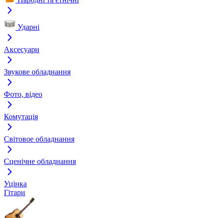
Ударні
Аксесуари
Звукове обладнання
Фото, відео
Комутація
Світовое обладнання
Сценічне обладнання
Уцінка
Гітари