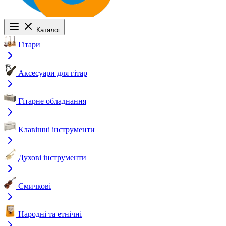
Каталог
Гітари
Аксесуари для гітар
Гітарне обладнання
Клавішні інструменти
Духові інструменти
Смичкові
Народні та етнічні