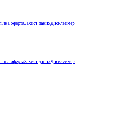
ічна оферта
Захист даних
Дисклеймер
ічна оферта
Захист даних
Дисклеймер