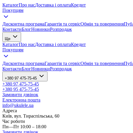
Каталог
Про нас
Доставка і оплата
Кредит
Покупцям
Дисконтна програма
Гарантія та сервіс
Обмін та повернення
Публ
Контакти
Блог
Новинки
Розпродаж
Ще
Каталог
Про нас
Доставка і оплата
Кредит
Покупцям
Дисконтна програма
Гарантія та сервіс
Обмін та повернення
Публ
Контакти
Блог
Новинки
Розпродаж
+380 97 475-75-45
+380 97 475-75-45
+380 95 475-75-45
Замовити дзвінок
Електронна пошта
info@ukulele.ua
Адреса
Київ, вул. Тираспільська, 60
Час роботи
Пн—Пт 10:00 – 18:00
Замовити дзвінок