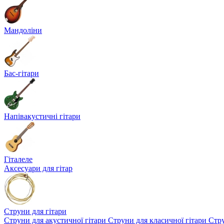
Мандоліни
Бас-гітари
Напівакустичні гітари
Гіталеле
Аксесуари для гітар
Струни для гітари
Струни для акустичної гітари
Струни для класичної гітари
Стру