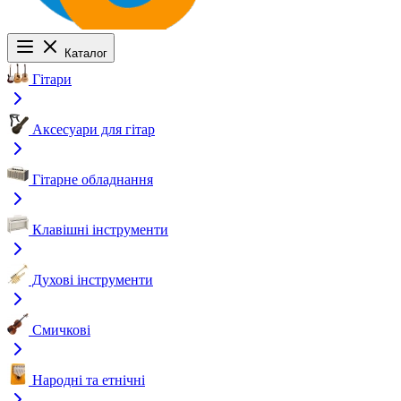
Каталог
Гітари
Аксесуари для гітар
Гітарне обладнання
Клавішні інструменти
Духові інструменти
Смичкові
Народні та етнічні