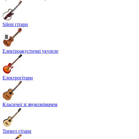
Silent гітари
Електроакустичні укулеле
Електрогітари
Класичні зі звукознімачем
Тревел гітари