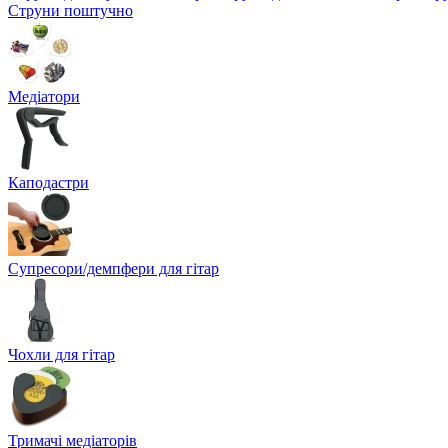
Струни поштучно
Медіатори
Каподастри
Супресори/демпфери для гітар
Чохли для гітар
Тримачі медіаторів