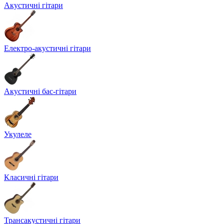
Акустичні гітари
Електро-акустичні гітари
Акустичні бас-гітари
Укулеле
Класичні гітари
Трансакустичні гітари