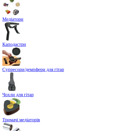
Медіатори
Каподастри
Супресори/демпфери для гітар
Чохли для гітар
Тримачі медіаторів