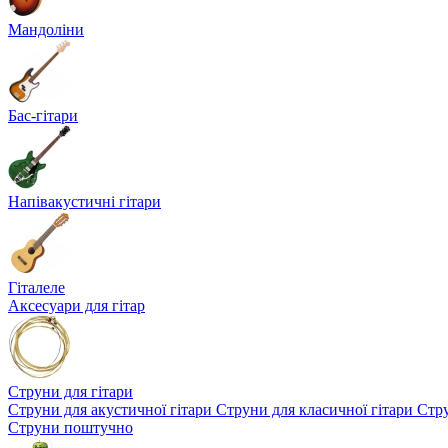
Мандоліни
Бас-гітари
Напівакустичні гітари
Гіталеле
Аксесуари для гітар
Струни для гітари
Струни для акустичної гітари
Струни для класичної гітари
Стру
Струни поштучно