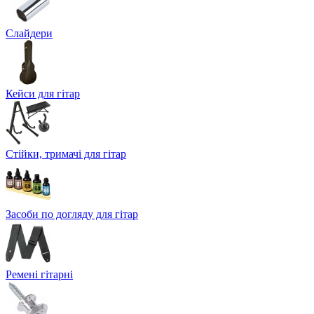
Слайдери
Кейси для гітар
Стійки, тримачі для гітар
Засоби по догляду для гітар
Ремені гітарні