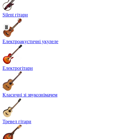
Silent гітари
Електроакустичні укулеле
Електрогітари
Класичні зі звукознімачем
Тревел гітари