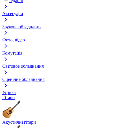
Ударні
Аксесуари
Звукове обладнання
Фото, відео
Комутація
Світовое обладнання
Сценічне обладнання
Уцінка
Гітари
Акустичні гітари