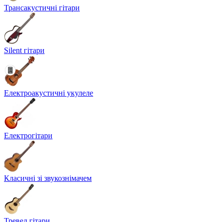
Трансакустичні гітари
Silent гітари
Електроакустичні укулеле
Електрогітари
Класичні зі звукознімачем
Тревел гітари