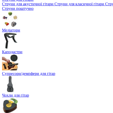
Струни для акустичної гітари
Струни для класичної гітари
Стру
Струни поштучно
Медіатори
Каподастри
Супресори/демпфери для гітар
Чохли для гітар