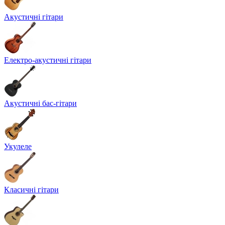
Акустичні гітари
Електро-акустичні гітари
Акустичні бас-гітари
Укулеле
Класичні гітари