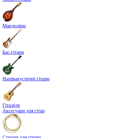
Мандоліни
Бас-гітари
Напівакустичні гітари
Гіталеле
Аксесуари для гітар
Струни для гітари