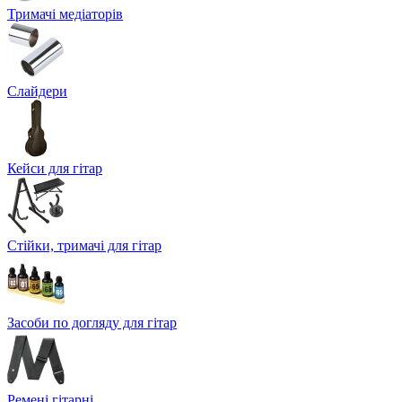
Тримачі медіаторів
Слайдери
Кейси для гітар
Стійки, тримачі для гітар
Засоби по догляду для гітар
Ремені гітарні