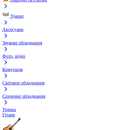
Ударні
Аксесуари
Звукове обладнання
Фото, відео
Комутація
Світовое обладнання
Сценічне обладнання
Уцінка
Гітари