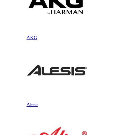
AKG
Alesis