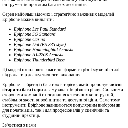
інструментів протягом багатьох десятиліть.
Серед найбільш відомих і стратегічно важливих моделей
Epiphone можна виділити:
Epiphone Les Paul Standard
Epiphone SG Standard
Epiphone Casino
Epiphone Dot (ES-335 style)
Epiphone Hummingbird Acoustic
Epiphone AJ-220S Acoustic
Epiphone Thunderbird Bass
Ці моделі охоплюють класичні форми та різні музичні стилі —
від рок-гітар до акустичного виконання.
Epiphone — бренд із багатою історією, який пропонує
якісні
гітари та бас-гітари
для музикантів різного рівня. Сильними
сторонами компанії є поєднання класичних конструкцій,
стабільної якості виробництва та доступної ціни. Саме тому
інструменти Epiphone залишаються популярним вибором як
для початківців, так і для професіоналів у сценічній та
студійній практиці.
Зв'язатися з нами