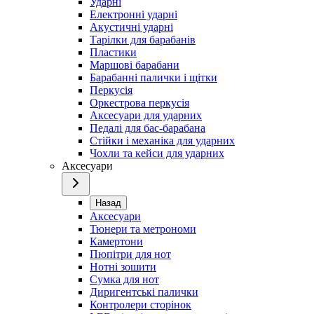
Ударні
Електронні ударні
Акустичні ударні
Тарілки для барабанів
Пластики
Маршові барабани
Барабанні палички і щітки
Перкусія
Оркестрова перкусія
Аксесуари для ударних
Педалі для бас-барабана
Стійки і механіка для ударних
Чохли та кейси для ударних
Аксесуари
Назад
Аксесуари
Тюнери та метрономи
Камертони
Пюпітри для нот
Нотні зошити
Сумка для нот
Диригентські палички
Контролери сторінок