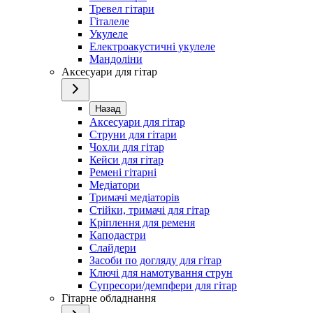
Тревел гітари
Гіталеле
Укулеле
Електроакустичні укулеле
Мандоліни
Аксесуари для гітар
Назад
Аксесуари для гітар
Струни для гітари
Чохли для гітар
Кейси для гітар
Ремені гітарні
Медіатори
Тримачі медіаторів
Стійки, тримачі для гітар
Кріплення для ременя
Каподастри
Слайдери
Засоби по догляду для гітар
Ключі для намотування струн
Супресори/демпфери для гітар
Гітарне обладнання