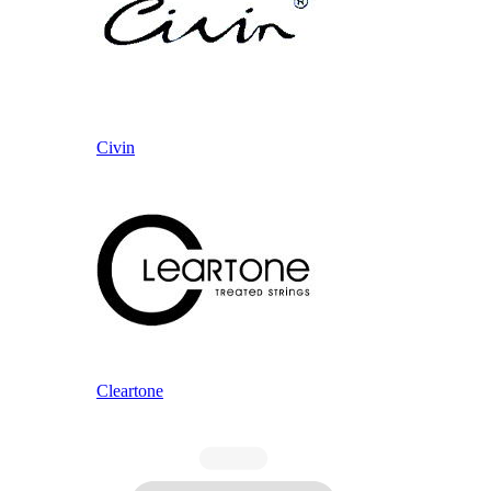
Civin
Cleartone