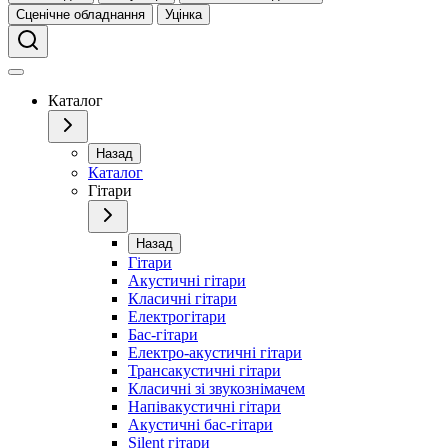
Сценічне обладнання
Уцінка
Каталог
Назад
Каталог
Гітари
Назад
Гітари
Акустичні гітари
Класичні гітари
Електрогітари
Бас-гітари
Електро-акустичні гітари
Трансакустичні гітари
Класичні зі звукознімачем
Напівакустичні гітари
Акустичні бас-гітари
Silent гітари