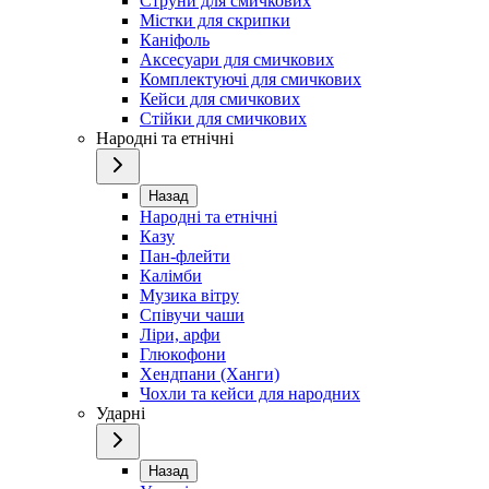
Струни для смичкових
Містки для скрипки
Каніфоль
Аксесуари для смичкових
Комплектуючі для смичкових
Кейси для смичкових
Стійки для смичкових
Народні та етнічні
Назад
Народні та етнічні
Казу
Пан-флейти
Калімби
Музика вітру
Співучи чаши
Ліри, арфи
Глюкофони
Хендпани (Ханги)
Чохли та кейси для народних
Ударні
Назад