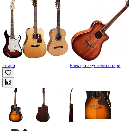
Гітари
Електро-акустичні гітари