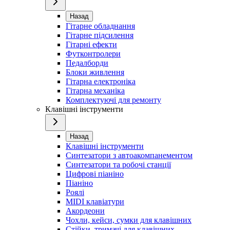
Назад
Гітарне обладнання
Гітарне підсилення
Гітарні ефекти
Футконтролери
Педалборди
Блоки живлення
Гітарна електроніка
Гітарна механіка
Комплектуючі для ремонту
Клавішні інструменти
Назад
Клавішні інструменти
Синтезатори з автоакомпанементом
Синтезатори та робочі станції
Цифрові піаніно
Піаніно
Роялі
MIDI клавіатури
Акордеони
Чохли, кейси, сумки для клавішних
Стійки, тримачі для клавішних