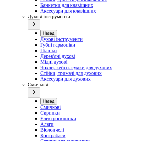
Банкетки для клавішних
Аксесуари для клавішних
Духові інструменти
Назад
Духові інструменти
Губні гармоніки
Піаніки
Дерев'яні духові
Мідні духові
Чохли, кейси, сумки для духових
Стійки, тримачі для духових
Аксесуари для духових
Смичкові
Назад
Смичкові
Скрипки
Електроскрипки
Альти
Віолончелі
Контрабаси