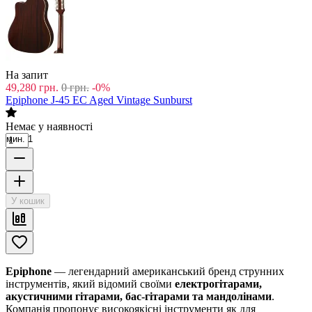
На запит
49,280
грн.
0
грн.
-0%
Epiphone J-45 EC Aged Vintage Sunburst
Немає у наявності
мин. 1
У кошик
Epiphone
— легендарний американський бренд струнних
інструментів, який відомий своїми
електрогітарами,
акустичними гітарами, бас-гітарами та мандолінами
.
Компанія пропонує високоякісні інструменти як для