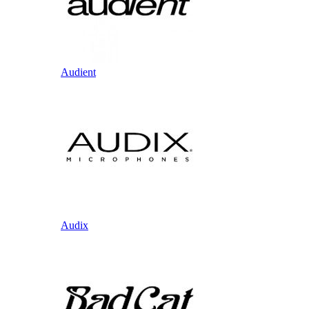
Audient
Audix