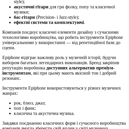
style);
акустичні гітари
для гри фолку, попу та класичної
музики;
бас-гітари
(Precision- і Jazz-style);
ефектні системи та комплектуючі
.
Компанія поєднує класичні елементи дизайну з сучасними
технологіями виробництва, що робить інструменти Epiphone
універсальними у використанні — від репетиційної бази до
сцени.
Epiphone відіграє важливу роль у музичній історії, будучи
вибором багатьох легендарних виконавців. Бренд закріпив
репутацію виробника
доступних альтернатив преміум-
інструментам
, які при цьому мають якісний тон і добрий
резонанс.
Інструменти Epiphone використовуються у різних музичних
жанрах:
рок, блюз, джаз;
поп і фанк;
класична та акустична музика.
Завдяки поєднанню класичних форм і сучасного виробництва
компанія змогла зберегти свій вплив у світі музичних