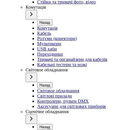
Стійки та тримачі фото, відео
Комутація
Назад
Комутація
Кабель
Роз'єми (конектори)
Мультикори
USB хаби
Перехідники
Тримачі та органайзери для кабелів
Кабельні тестери та ножі
Світовое обладнання
Назад
Світовое обладнання
Світлові прилади
Контролери, пульти DMX
Аксесуари для світлових приборів
Сценічне обладнання
Назад