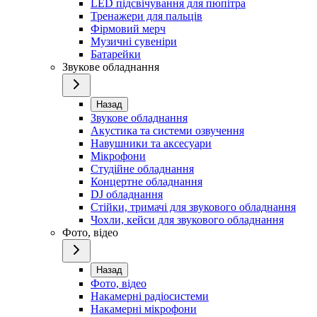
LED підсвічування для пюпітра
Тренажери для пальців
Фірмовий мерч
Музичні сувеніри
Батарейки
Звукове обладнання
Назад
Звукове обладнання
Акустика та системи озвучення
Навушники та аксесуари
Мікрофони
Студійне обладнання
Концертне обладнання
DJ обладнання
Стійки, тримачі для звукового обладнання
Чохли, кейси для звукового обладнання
Фото, відео
Назад
Фото, відео
Накамерні радіосистеми
Накамерні мікрофони