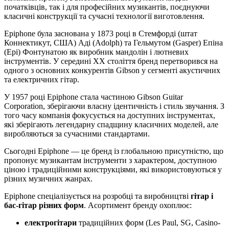
початківців, так і для професійних музикантів, поєднуючи
класичні конструкції та сучасні технології виготовлення.
Epiphone була заснована у 1873 році в Стемфорді (штат
Коннектикут, США) Аді (Adolph) та Гельмутом (Gasper) Епіна
(Epi) Фонтунатою як виробник мандолін і лютневих
інструментів. У середині ХХ століття бренд перетворився на
одного з основних конкурентів Gibson у сегменті акустичних
та електричних гітар.
У 1957 році Epiphone стала частиною Gibson Guitar
Corporation, зберігаючи власну ідентичність і стиль звучання. З
того часу компанія фокусується на доступних інструментах,
які зберігають легендарну спадщину класичних моделей, але
виробляються за сучасними стандартами.
Сьогодні Epiphone — це бренд із глобальною присутністю, що
пропонує музикантам інструменти з характером, доступною
ціною і традиційними конструкціями, які використовуються у
різних музичних жанрах.
Epiphone спеціалізується на розробці та виробництві
гітар і
бас-гітар різних форм
. Асортимент бренду охоплює:
електрогітари
традиційних форм (Les Paul, SG, Casino-