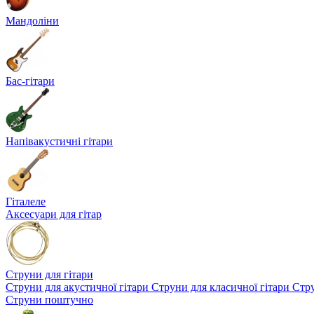
Мандоліни
Бас-гітари
Напівакустичні гітари
Гіталеле
Аксесуари для гітар
Струни для гітари
Струни для акустичної гітари
Струни для класичної гітари
Стру
Струни поштучно