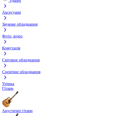
Ударні
Аксесуари
Звукове обладнання
Фото, відео
Комутація
Світовое обладнання
Сценічне обладнання
Уцінка
Гітари
Акустичні гітари