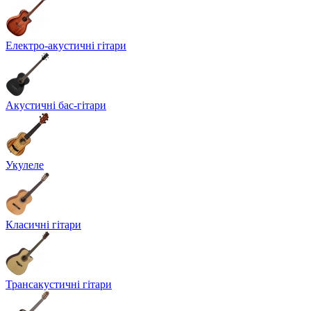
Електро-акустичні гітари
Акустичні бас-гітари
Укулеле
Класичні гітари
Трансакустичні гітари