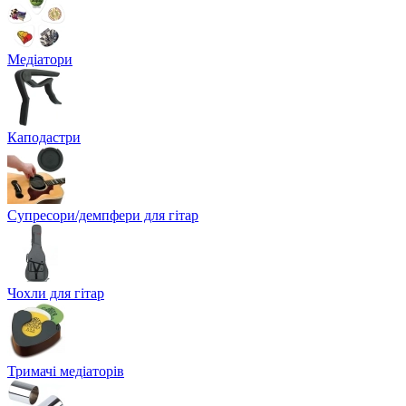
Медіатори
Каподастри
Супресори/демпфери для гітар
Чохли для гітар
Тримачі медіаторів