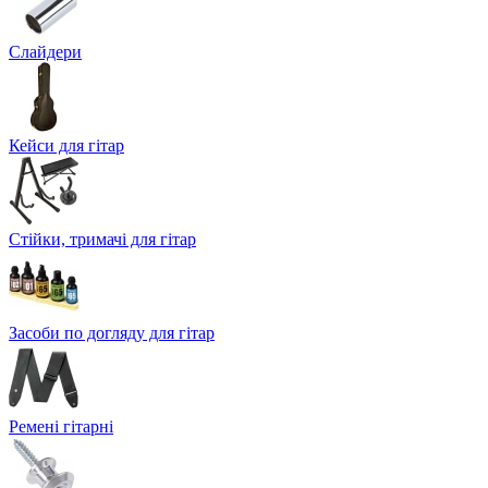
Слайдери
Кейси для гітар
Стійки, тримачі для гітар
Засоби по догляду для гітар
Ремені гітарні