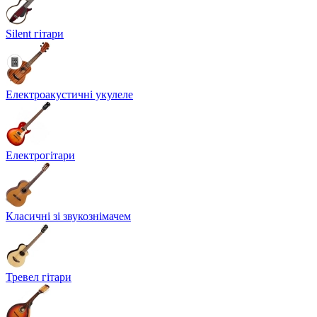
Silent гітари
Електроакустичні укулеле
Електрогітари
Класичні зі звукознімачем
Тревел гітари