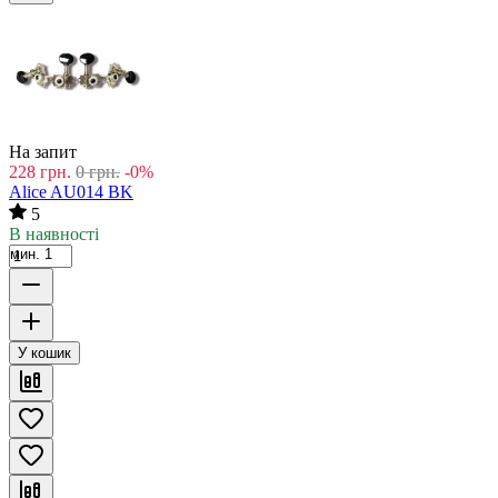
На запит
228
грн.
0
грн.
-0%
Alice AU014 BK
5
В наявності
мин. 1
У кошик