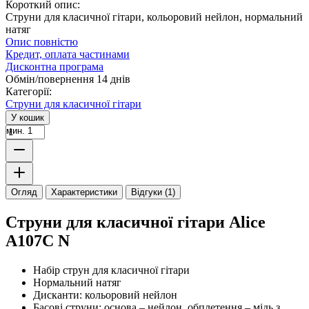
Короткий опис:
Струни для класичної гітари, кольоровий нейлон, нормальний
натяг
Опис повністю
Кредит, оплата частинами
Дисконтна програма
Обмін/повернення 14 днів
Категорії:
Струни для класичної гітари
У кошик
мин. 1
Огляд
Характеристики
Відгуки (1)
Струни для класичної гітари Alice
A107C N
Набір струн для класичної гітари
Нормальний натяг
Дисканти: кольоровий нейлон
Басові струни: основа – нейлон, обплетення – мідь з