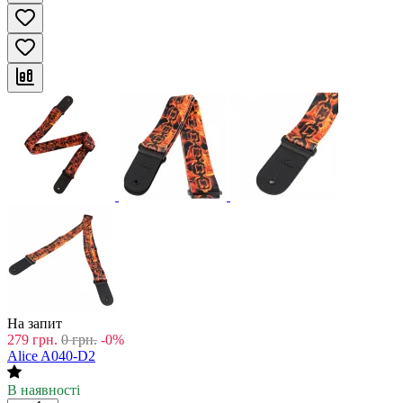
На запит
279
грн.
0
грн.
-0%
Alice A040-D2
В наявності