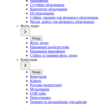
Мікрофони
Студійне обладнання
Концертне обладнання
DJ обладнання
Стійки, тримачі для звукового обладнання
Чохли, кейси для звукового обладнання
Фото, відео
Назад
Фото, відео
Накамерні радіосистеми
Накамерні мікрофони
Стійки та тримачі фото, відео
Комутація
Назад
Комутація
Кабель
Роз'єми (конектори)
Мультикори
USB хаби
Перехідники
Тримачі та органайзери для кабелів