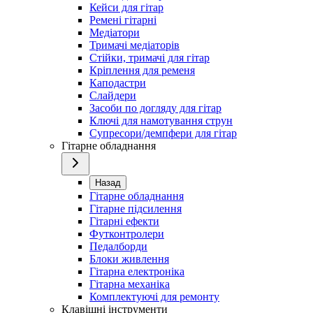
Кейси для гітар
Ремені гітарні
Медіатори
Тримачі медіаторів
Стійки, тримачі для гітар
Кріплення для ременя
Каподастри
Слайдери
Засоби по догляду для гітар
Ключі для намотування струн
Супресори/демпфери для гітар
Гітарне обладнання
Назад
Гітарне обладнання
Гітарне підсилення
Гітарні ефекти
Футконтролери
Педалборди
Блоки живлення
Гітарна електроніка
Гітарна механіка
Комплектуючі для ремонту
Клавішні інструменти