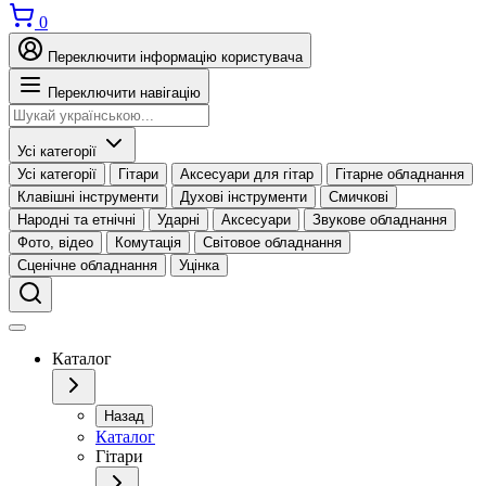
0
Переключити інформацію користувача
Переключити навігацію
Усі категорії
Усі категорії
Гітари
Аксесуари для гітар
Гітарне обладнання
Клавішні інструменти
Духові інструменти
Смичкові
Народні та етнічні
Ударні
Аксесуари
Звукове обладнання
Фото, відео
Комутація
Світовое обладнання
Сценічне обладнання
Уцінка
Каталог
Назад
Каталог
Гітари