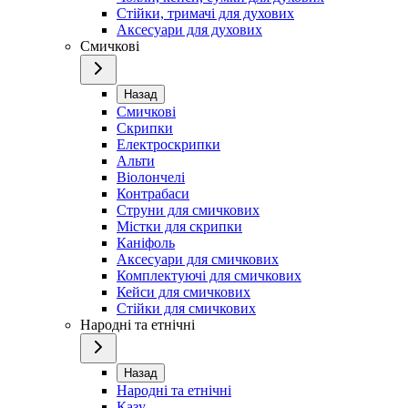
Стійки, тримачі для духових
Аксесуари для духових
Смичкові
Назад
Смичкові
Скрипки
Електроскрипки
Альти
Віолончелі
Контрабаси
Струни для смичкових
Містки для скрипки
Каніфоль
Аксесуари для смичкових
Комплектуючі для смичкових
Кейси для смичкових
Стійки для смичкових
Народні та етнічні
Назад
Народні та етнічні
Казу