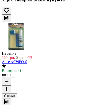
На запит
160
грн.
0
грн.
-0%
Alice A039PO-S
В наявності
мин. 1
У кошик