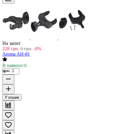
На запит
228
грн.
0
грн.
-0%
Aroma AH-81
В наявності
мин. 1
У кошик