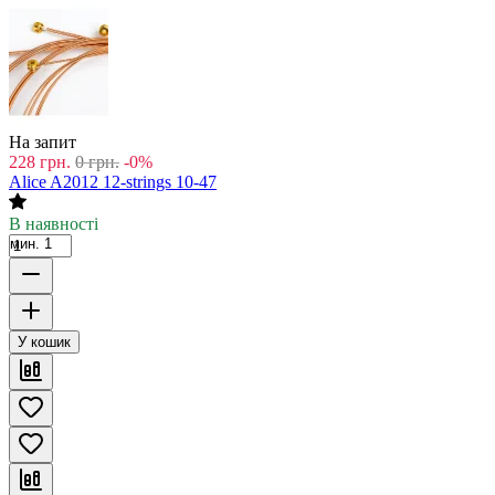
На запит
228
грн.
0
грн.
-0%
Alice A2012 12-strings 10-47
В наявності
мин. 1
У кошик