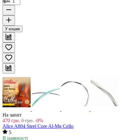
мин. 1
У кошик
На запит
470
грн.
0
грн.
-0%
Alice A804 Steel Core Al-Mg Cello
5
В наявності