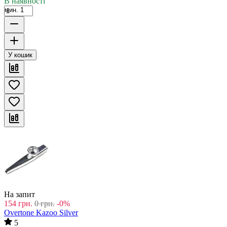
В наявності
мин. 1
У кошик
На запит
154
грн.
0
грн.
-0%
Overtone Kazoo Silver
5