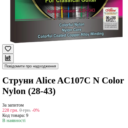
Повідомити про надходження
Струни Alice AC107C N Color
Nylon (28-43)
За запитом
228
грн.
0
грн.
-0%
Код товара:
9
В наявності