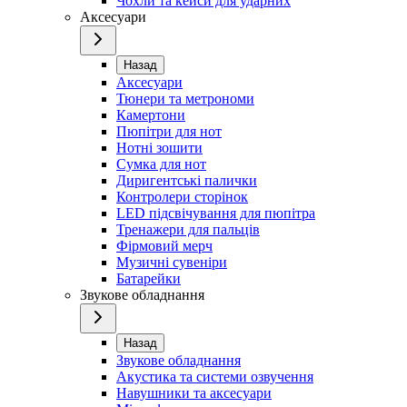
Чохли та кейси для ударних
Аксесуари
Назад
Аксесуари
Тюнери та метрономи
Камертони
Пюпітри для нот
Нотні зошити
Сумка для нот
Диригентські палички
Контролери сторінок
LED підсвічування для пюпітра
Тренажери для пальців
Фірмовий мерч
Музичні сувеніри
Батарейки
Звукове обладнання
Назад
Звукове обладнання
Акустика та системи озвучення
Навушники та аксесуари