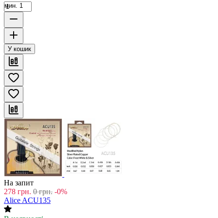
мин. 1
У кошик
На запит
278
грн.
0
грн.
-0%
Alice ACU135