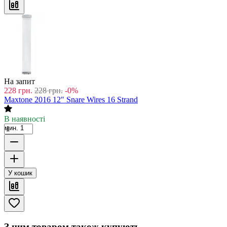
На запит
228
грн.
228
грн.
-0%
Maxtone 2016 12" Snare Wires 16 Strand
В наявності
мин. 1
У кошик
З цим товаром також купують