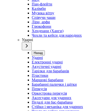
Пан-флейти
Калімби
Музика вітру
Співучи чаши
Ліри, арфи
Глюкофони
Хендпани (Ханги)
Чохли та кейси для народних
Ударні
Назад
Ударні
Електронні ударні
Акустичні ударні
Тарілки для барабанів
Пластики
Маршові барабани
Барабанні палички і щітки
Перкусія
Оркестрова перкусія
Аксесуари для ударних
Педалі для бас-барабана
Стійки і механіка для ударних