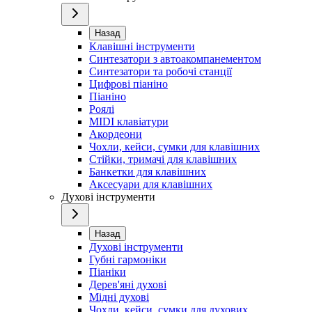
Назад
Клавішні інструменти
Синтезатори з автоакомпанементом
Синтезатори та робочі станції
Цифрові піаніно
Піаніно
Роялі
MIDI клавіатури
Акордеони
Чохли, кейси, сумки для клавішних
Стійки, тримачі для клавішних
Банкетки для клавішних
Аксесуари для клавішних
Духові інструменти
Назад
Духові інструменти
Губні гармоніки
Піаніки
Дерев'яні духові
Мідні духові
Чохли, кейси, сумки для духових