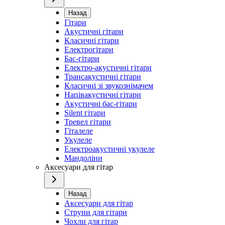
Назад
Гітари
Акустичні гітари
Класичні гітари
Електрогітари
Бас-гітари
Електро-акустичні гітари
Трансакустичні гітари
Класичні зі звукознімачем
Напівакустичні гітари
Акустичні бас-гітари
Silent гітари
Тревел гітари
Гіталеле
Укулеле
Електроакустичні укулеле
Мандоліни
Аксесуари для гітар
Назад
Аксесуари для гітар
Струни для гітари
Чохли для гітар