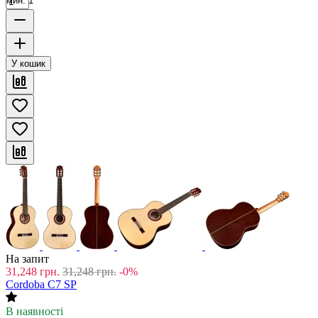
мин. 1
У кошик
На запит
31,248
грн.
31,248
грн.
-0%
Cordoba C7 SP
В наявності