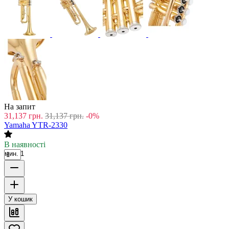
На запит
31,137
грн.
31,137
грн.
-0%
Yamaha YTR-2330
В наявності
мин. 1
У кошик