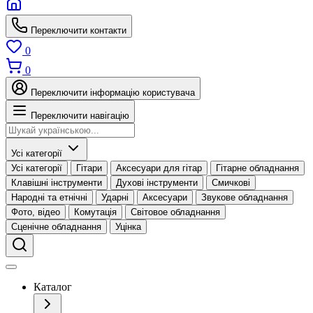
Переключити контакти
0
0
Переключити інформацію користувача
Переключити навігацію
Усі категорії
Усі категорії
Гітари
Аксесуари для гітар
Гітарне обладнання
Клавішні інструменти
Духові інструменти
Смичкові
Народні та етнічні
Ударні
Аксесуари
Звукове обладнання
Фото, відео
Комутація
Світовое обладнання
Сценічне обладнання
Уцінка
Каталог