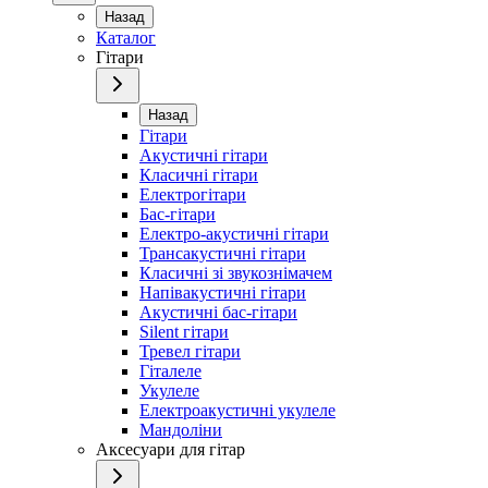
Назад
Каталог
Гітари
Назад
Гітари
Акустичні гітари
Класичні гітари
Електрогітари
Бас-гітари
Електро-акустичні гітари
Трансакустичні гітари
Класичні зі звукознімачем
Напівакустичні гітари
Акустичні бас-гітари
Silent гітари
Тревел гітари
Гіталеле
Укулеле
Електроакустичні укулеле
Мандоліни
Аксесуари для гітар