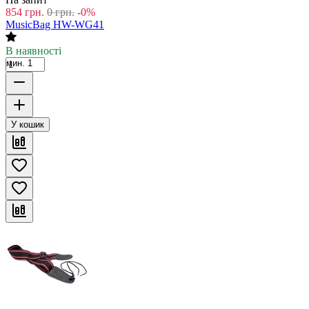
854
грн.
0
грн.
-0%
MusicBag HW-WG41
В наявності
мин. 1
У кошик