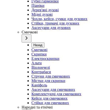
Губні гармоніки
Піаніки
Дерев'яні духові
Мідні духові
Чохли, кейси, сумки для духових
Стійки, тримачі для духових
Аксесуари для духових
Смичкові
Назад
Смичкові
Скрипки
Електроскрипки
Альти
Віолончелі
Контрабаси
Струни для смичкових
Містки для скрипки
Каніфоль
Аксесуари для смичкових
Комплектуючі для смичкових
Кейси для смичкових
Стійки для смичкових
Народні та етнічні