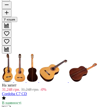
У кошик
На запит
31,248
грн.
31,248
грн.
-0%
Cordoba C7 CD
В наявності