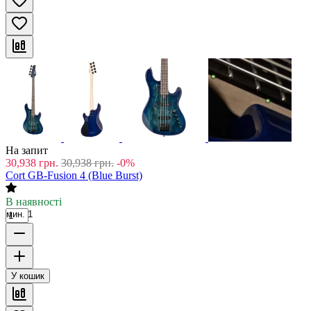
На запит
30,938
грн.
30,938
грн.
-0%
Cort GB-Fusion 4 (Blue Burst)
В наявності
мин. 1
У кошик