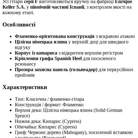
Усі гітари
серії F
виготовляються вручну на фабриці
Enrique
Keller S.A.
у
північній частині Іспанії
, з контролем якості на
кожному етапі.
Особливості
Фламенко-орієнтована конструкція
з яскравою атакою
Цілісна німецька ялина
у верхній деці для швидкого
відгуку
Корпус із кипариса
з відкритим верхнім регістром
Кріплення грифа Spanish Heel
для посиленого
резонансу
Прозора захисна панель (гольпеадор)
для перкусійних
прийомів
Характеристики
Тип: Класична / фламенко-гітара
Конструкція / формат: Фламенко
Верхня дека: Цілісна німецька ялина (Solid German
Spruce)
Нижня дека: Кипарис (Cypress)
Обичайка: Кипарис (Cypress)
Гриф: Червоне дерево (Mahogany), посилений вставкою
з палісандра (Rosewood)