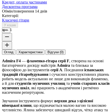
Кредит, оплата частинами
Дисконтна програма
Обмін/повернення 14 днів
Категорії:
Класичні гітари
У кошик
мин. 1
Огляд
Характеристики
Відгуки (0)
Admira F4
—
фламенко-гітара серії F
, створена на основі
багаторічного досвіду майстрів
Admira
та близька за
філософією до інструментів
серії A
. Поєднання
іспанських
традицій гітаробудування
і сучасних конструктивних рішень
робить модель актуальною не лише для виконавців фламенко,
а й для
студентів музичних училищ
та
учнів старших класів
музичних шкіл
, які працюють з академічним і ритмічно
насиченим репертуаром.
Звучання інструмента формує
верхня дека з цілісної
німецької ялини
, що відзначається малою вагою та високою
чутливістю. Ялина забезпечує швидкий відгук, чітку атаку та