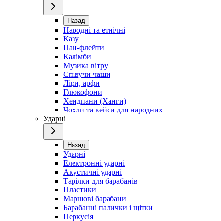
Назад
Народні та етнічні
Казу
Пан-флейти
Калімби
Музика вітру
Співучи чаши
Ліри, арфи
Глюкофони
Хендпани (Ханги)
Чохли та кейси для народних
Ударні
Назад
Ударні
Електронні ударні
Акустичні ударні
Тарілки для барабанів
Пластики
Маршові барабани
Барабанні палички і щітки
Перкусія