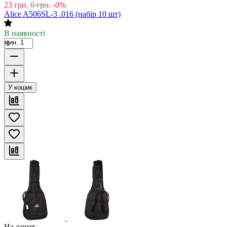
23
грн.
0
грн.
-0%
Alice A506SL-3 .016 (набір 10 шт)
В наявності
мин. 1
У кошик
На запит