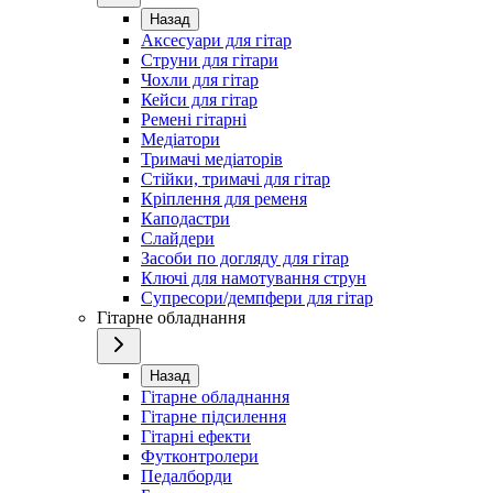
Назад
Аксесуари для гітар
Струни для гітари
Чохли для гітар
Кейси для гітар
Ремені гітарні
Медіатори
Тримачі медіаторів
Стійки, тримачі для гітар
Кріплення для ременя
Каподастри
Слайдери
Засоби по догляду для гітар
Ключі для намотування струн
Супресори/демпфери для гітар
Гітарне обладнання
Назад
Гітарне обладнання
Гітарне підсилення
Гітарні ефекти
Футконтролери
Педалборди