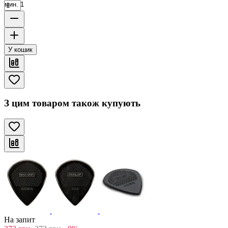
мин. 1
У кошик
З цим товаром також купують
На запит