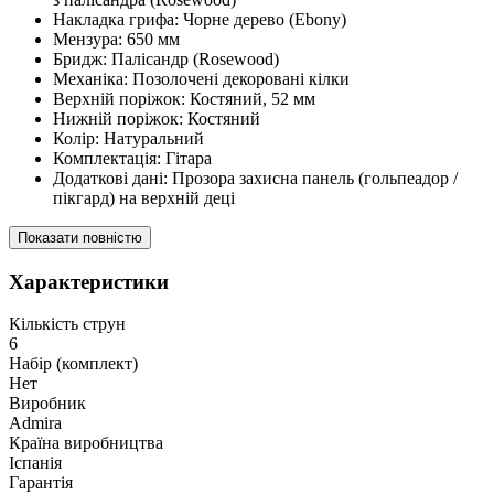
Накладка грифа: Чорне дерево (Ebony)
Мензура: 650 мм
Бридж: Палісандр (Rosewood)
Механіка: Позолочені декоровані кілки
Верхній поріжок: Костяний, 52 мм
Нижній поріжок: Костяний
Колір: Натуральний
Комплектація: Гітара
Додаткові дані: Прозора захисна панель (гольпеадор /
пікгард) на верхній деці
Показати повністю
Характеристики
Кількість струн
6
Набір (комплект)
Нет
Виробник
Admira
Країна виробництва
Іспанія
Гарантія