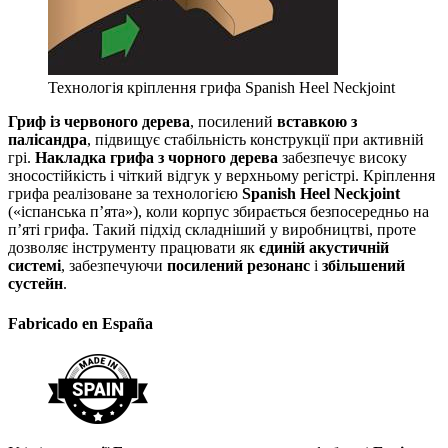
Технологія кріплення грифа Spanish Heel Neckjoint
Гриф із червоного дерева
, посилений
вставкою з
палісандра
, підвищує стабільність конструкції при активній
грі.
Накладка грифа з чорного дерева
забезпечує високу
зносостійкість і чіткий відгук у верхньому регістрі. Кріплення
грифа реалізоване за технологією
Spanish Heel Neckjoint
(«іспанська п’ята»), коли корпус збирається безпосередньо на
п’яті грифа. Такий підхід складніший у виробництві, проте
дозволяє інструменту працювати як
єдиній акустичній
системі
, забезпечуючи
посилений резонанс
і
збільшений
сустейн
.
Fabricado en España