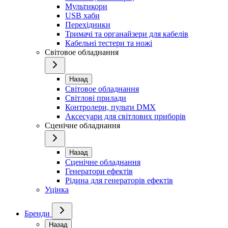
Мультикори
USB хаби
Перехідники
Тримачі та органайзери для кабелів
Кабельні тестери та ножі
Світовое обладнання
Назад
Світовое обладнання
Світлові прилади
Контролери, пульти DMX
Аксесуари для світлових приборів
Сценічне обладнання
Назад
Сценічне обладнання
Генератори ефектів
Рідина для генераторів ефектів
Уцінка
Бренди
Назад