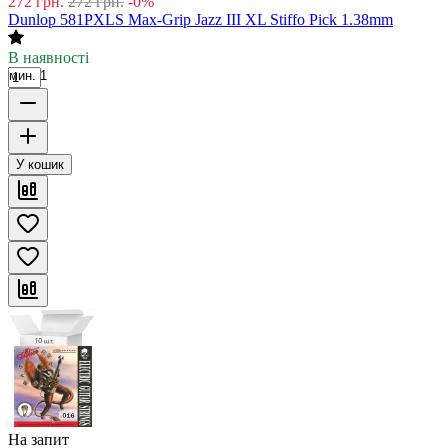
272
грн.
272
грн.
-0%
Dunlop 581PXLS Max-Grip Jazz III XL Stiffo Pick 1.38mm
В наявності
мин. 1
У кошик
На запит