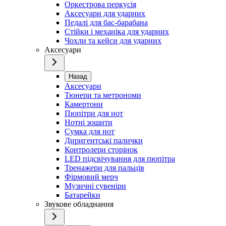
Оркестрова перкусія
Аксесуари для ударних
Педалі для бас-барабана
Стійки і механіка для ударних
Чохли та кейси для ударних
Аксесуари
Назад
Аксесуари
Тюнери та метрономи
Камертони
Пюпітри для нот
Нотні зошити
Сумка для нот
Диригентські палички
Контролери сторінок
LED підсвічування для пюпітра
Тренажери для пальців
Фірмовий мерч
Музичні сувеніри
Батарейки
Звукове обладнання