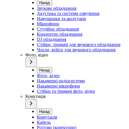
Назад
Звукове обладнання
Акустика та системи озвучення
Навушники та аксесуари
Мікрофони
Студійне обладнання
Концертне обладнання
DJ обладнання
Стійки, тримачі для звукового обладнання
Чохли, кейси для звукового обладнання
Фото, відео
Назад
Фото, відео
Накамерні радіосистеми
Накамерні мікрофони
Стійки та тримачі фото, відео
Комутація
Назад
Комутація
Кабель
Роз'єми (конектори)