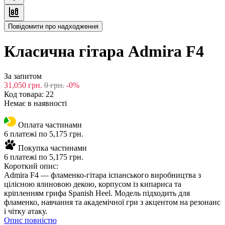
Повідомити про надходження
Класична гітара Admira F4
За запитом
31,050
грн.
0
грн.
-0%
Код товара:
22
Немає в наявності
Оплата частинами
6 платежі по 5,175 грн.
Покупка частинами
6 платежі по 5,175 грн.
Короткий опис:
Admira F4 — фламенко-гітара іспанського виробництва з
цілісною ялиновою декою, корпусом із кипариса та
кріпленням грифа Spanish Heel. Модель підходить для
фламенко, навчання та академічної гри з акцентом на резонанс
і чітку атаку.
Опис повністю