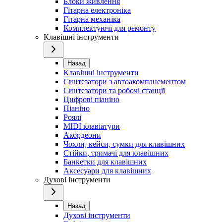
Блоки живлення
Гітарна електроніка
Гітарна механіка
Комплектуючі для ремонту
Клавішні інструменти
Назад
Клавішні інструменти
Синтезатори з автоакомпанементом
Синтезатори та робочі станції
Цифрові піаніно
Піаніно
Роялі
MIDI клавіатури
Акордеони
Чохли, кейси, сумки для клавішних
Стійки, тримачі для клавішних
Банкетки для клавішних
Аксесуари для клавішних
Духові інструменти
Назад
Духові інструменти