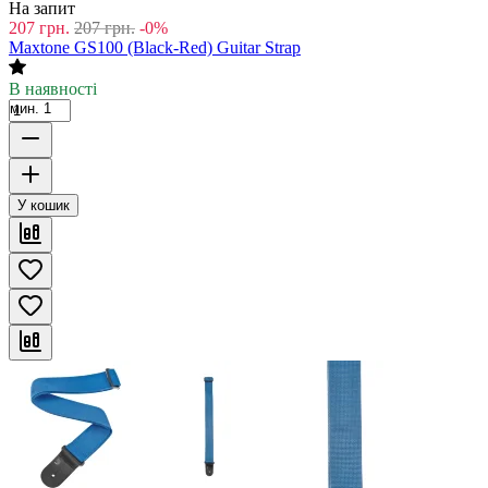
На запит
207
грн.
207
грн.
-0%
Maxtone GS100 (Black-Red) Guitar Strap
В наявності
мин. 1
У кошик