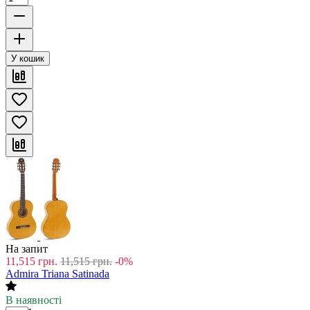
У кошик
На запит
11,515
грн.
11,515
грн.
-0%
Admira Triana Satinada
В наявності