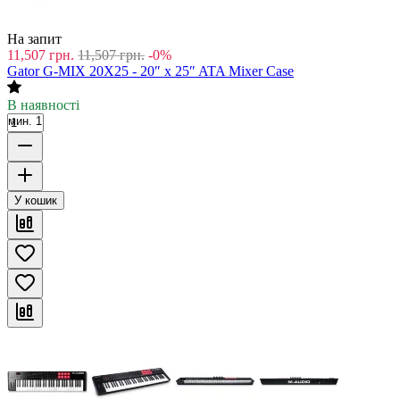
На запит
11,507
грн.
11,507
грн.
-0%
Gator G-MIX 20X25 - 20″ x 25″ ATA Mixer Case
В наявності
мин. 1
У кошик