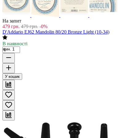
На запит
479
грн.
479
грн.
-0%
D'Addario EJ62 Mandolin 80/20 Bronze Light (10-34)
В наявності
мин. 1
У кошик