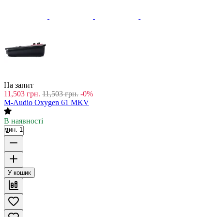
На запит
11,503
грн.
11,503
грн.
-0%
M-Audio Oxygen 61 MKV
В наявності
мин. 1
У кошик