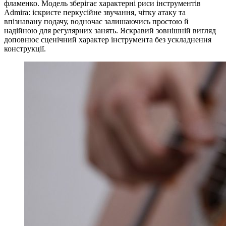
фламенко. Модель зберігає характерні риси інструментів
Admira: іскристе перкусійне звучання, чітку атаку та
впізнавану подачу, водночас залишаючись простою й
надійною для регулярних занять. Яскравий зовнішній вигляд
доповнює сценічний характер інструмента без ускладнення
конструкції.