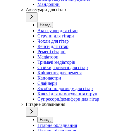
Мандоліни
Аксесуари для гітар
Назад
Аксесуари для гітар
Струни для гітари
Чохли для гітар
Кейси для гітар
Ремені гітарні
Медіатори
Тримачі медіаторів
Стійки, тримачі для гітар
Кріплення для ременя
Каподастри
Слайдери
Засоби по догляду для гітар
Ключі для намотування струн
Супресори/демпфери для гітар
Гітарне обладнання
Назад
Гітарне обладнання
Гітарне підсилення