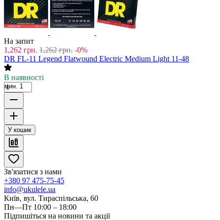
На запит
1,262
грн.
1,262
грн.
-0%
DR FL-11 Legend Flatwound Electric Medium Light 11-48
В наявності
мин. 1
У кошик
Зв'язатися з нами
+380 97 475-75-45
info@ukulele.ua
Київ, вул. Тираспільська, 60
Пн—Пт 10:00 – 18:00
Підпишіться на новини та акції