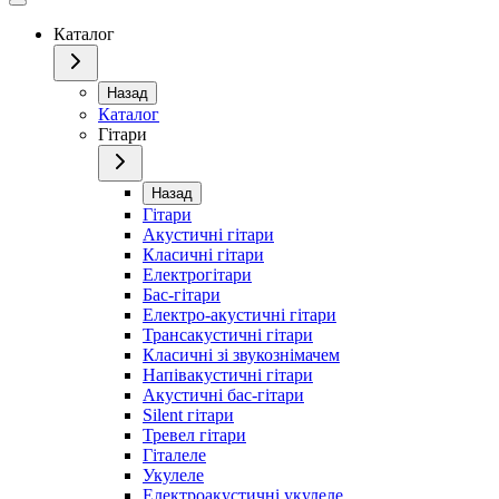
Каталог
Назад
Каталог
Гітари
Назад
Гітари
Акустичні гітари
Класичні гітари
Електрогітари
Бас-гітари
Електро-акустичні гітари
Трансакустичні гітари
Класичні зі звукознімачем
Напівакустичні гітари
Акустичні бас-гітари
Silent гітари
Тревел гітари
Гіталеле
Укулеле
Електроакустичні укулеле