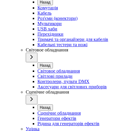
Назад
Комутація
Кабель
Роз'єми (конектори)
Мультикори
USB хаби
Перехідники
Тримачі та органайзери для кабелів
Кабельні тестери та ножі
Світовое обладнання
Назад
Світовое обладнання
Світлові прилади
Контролери, пульти DMX
Аксесуари для світлових приборів
Сценічне обладнання
Назад
Сценічне обладнання
Генератори ефектів
Рідина для генераторів ефектів
Уцінка