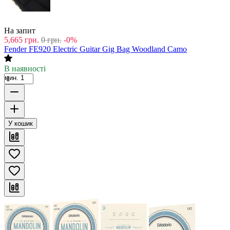
На запит
5,665
грн.
0
грн.
-0%
Fender FE920 Electric Guitar Gig Bag Woodland Camo
В наявності
мин. 1
У кошик