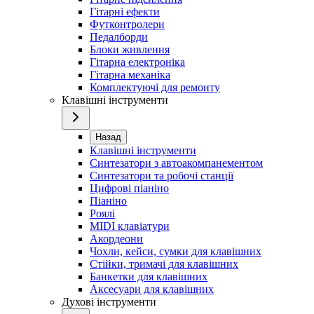
Гітарні ефекти
Футконтролери
Педалборди
Блоки живлення
Гітарна електроніка
Гітарна механіка
Комплектуючі для ремонту
Клавішні інструменти
Назад
Клавішні інструменти
Синтезатори з автоакомпанементом
Синтезатори та робочі станції
Цифрові піаніно
Піаніно
Роялі
MIDI клавіатури
Акордеони
Чохли, кейси, сумки для клавішних
Стійки, тримачі для клавішних
Банкетки для клавішних
Аксесуари для клавішних
Духові інструменти