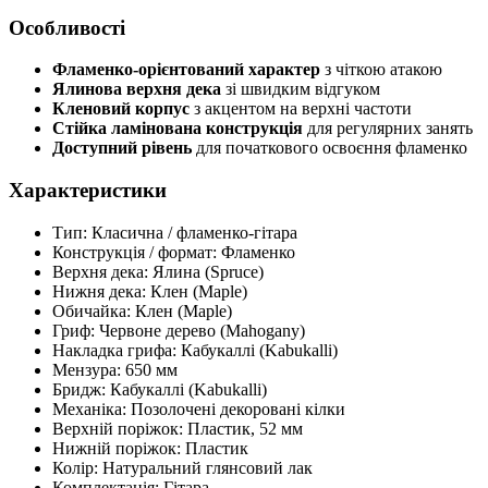
Особливості
Фламенко-орієнтований характер
з чіткою атакою
Ялинова верхня дека
зі швидким відгуком
Кленовий корпус
з акцентом на верхні частоти
Стійка ламінована конструкція
для регулярних занять
Доступний рівень
для початкового освоєння фламенко
Характеристики
Тип: Класична / фламенко-гітара
Конструкція / формат: Фламенко
Верхня дека: Ялина (Spruce)
Нижня дека: Клен (Maple)
Обичайка: Клен (Maple)
Гриф: Червоне дерево (Mahogany)
Накладка грифа: Кабукаллі (Kabukalli)
Мензура: 650 мм
Бридж: Кабукаллі (Kabukalli)
Механіка: Позолочені декоровані кілки
Верхній поріжок: Пластик, 52 мм
Нижній поріжок: Пластик
Колір: Натуральний глянсовий лак
Комплектація: Гітара