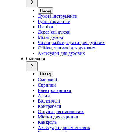
Назад
Духові інструменти
Губні гармоніки
Піаніки
Дерев'яні духові
Мідні духові
Чохли, кейси, сумки для духових
Стійки, тримачі для духових
Аксесуари для духових
Смичкові
Назад
Смичкові
Скрипки
Електроскрипки
Альти
Віолончелі
Контрабаси
Струни для смичкових
Містки для скрипки
Каніфоль
Аксесуари для смичкових