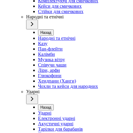
Комплектуючі для смичкових
Кейси для смичкових
Стійки для смичкових
Народні та етнічні
Назад
Народні та етнічні
Казу
Пан-флейти
Калімби
Музика вітру
Співучи чаши
Ліри, арфи
Глюкофони
Хендпани (Ханги)
Чохли та кейси для народних
Ударні
Назад
Ударні
Електронні ударні
Акустичні ударні
Тарілки для барабанів