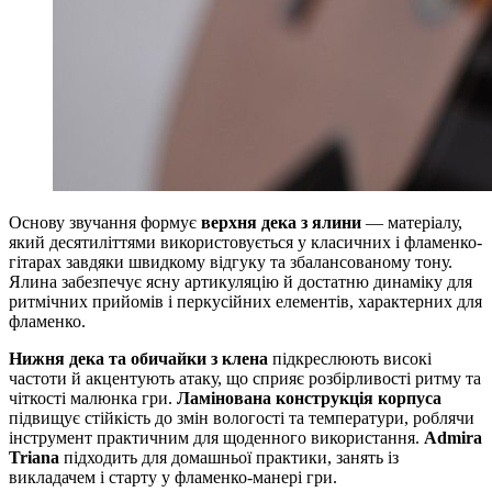
Основу звучання формує
верхня дека з ялини
— матеріалу,
який десятиліттями використовується у класичних і фламенко-
гітарах завдяки швидкому відгуку та збалансованому тону.
Ялина забезпечує ясну артикуляцію й достатню динаміку для
ритмічних прийомів і перкусійних елементів, характерних для
фламенко.
Нижня дека та обичайки з клена
підкреслюють високі
частоти й акцентують атаку, що сприяє розбірливості ритму та
чіткості малюнка гри.
Ламінована конструкція корпуса
підвищує стійкість до змін вологості та температури, роблячи
інструмент практичним для щоденного використання.
Admira
Triana
підходить для домашньої практики, занять із
викладачем і старту у фламенко-манері гри.