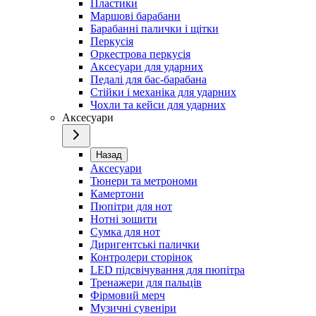
Пластики
Маршові барабани
Барабанні палички і щітки
Перкусія
Оркестрова перкусія
Аксесуари для ударних
Педалі для бас-барабана
Стійки і механіка для ударних
Чохли та кейси для ударних
Аксесуари
Назад
Аксесуари
Тюнери та метрономи
Камертони
Пюпітри для нот
Нотні зошити
Сумка для нот
Диригентські палички
Контролери сторінок
LED підсвічування для пюпітра
Тренажери для пальців
Фірмовий мерч
Музичні сувеніри