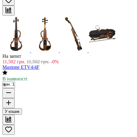
На запит
11,502
грн.
11,502
грн.
-0%
Maxtone ETV4/4F
В наявності
мин. 1
У кошик