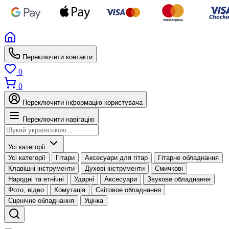
Переключити контакти
0
0
Переключити інформацію користувача
Переключити навігацію
Усі категорії
Усі категорії
Гітари
Аксесуари для гітар
Гітарне обладнання
Клавішні інструменти
Духові інструменти
Смичкові
Народні та етнічні
Ударні
Аксесуари
Звукове обладнання
Фото, відео
Комутація
Світовое обладнання
Сценічне обладнання
Уцінка