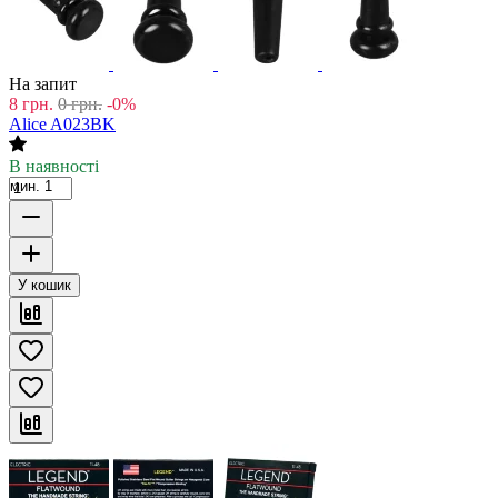
На запит
8
грн.
0
грн.
-0%
Alice A023BK
В наявності
мин. 1
У кошик