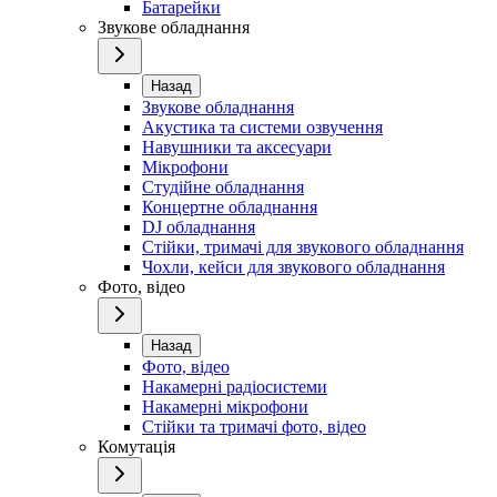
Батарейки
Звукове обладнання
Назад
Звукове обладнання
Акустика та системи озвучення
Навушники та аксесуари
Мікрофони
Студійне обладнання
Концертне обладнання
DJ обладнання
Стійки, тримачі для звукового обладнання
Чохли, кейси для звукового обладнання
Фото, відео
Назад
Фото, відео
Накамерні радіосистеми
Накамерні мікрофони
Стійки та тримачі фото, відео
Комутація