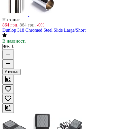
На запит
864
грн.
864
грн.
-0%
Dunlop 318 Chromed Steel Slide Large/Short
В наявності
мин. 1
У кошик