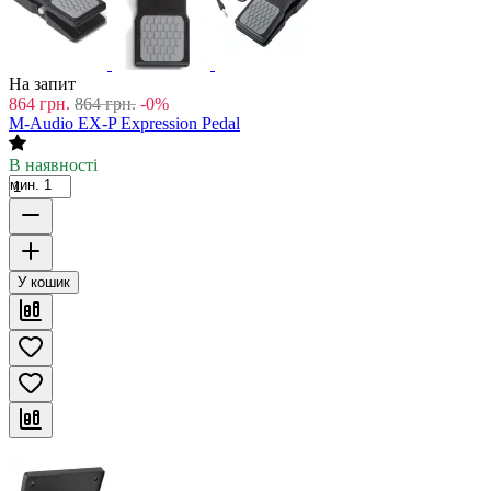
На запит
864
грн.
864
грн.
-0%
M-Audio EX-P Expression Pedal
В наявності
мин. 1
У кошик