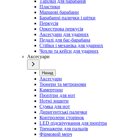
Тарілки для барабанів
Пластики
Маршові барабани
Барабанні палички і щітки
Перкусія
Оркестрова перкусія
Аксесуари для ударних
Педалі для бас-барабана
Стійки і механіка для ударних
Чохли та кейси для ударних
Аксесуари
Назад
Аксесуари
Тюнери та метрономи
Камертони
Пюпітри для нот
Нотні зошити
Сумка для нот
Диригентські палички
Контролери сторінок
LED підсвічування для пюпітра
Тренажери для пальців
Фірмовий мерч