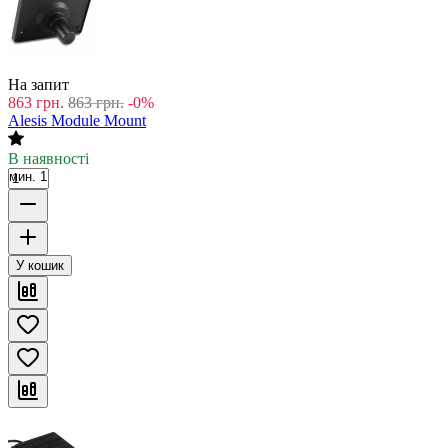
На запит
863
грн.
863
грн.
-0%
Alesis Module Mount
В наявності
мин. 1
У кошик