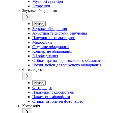
Музичні сувеніри
Батарейки
Звукове обладнання
Назад
Звукове обладнання
Акустика та системи озвучення
Навушники та аксесуари
Мікрофони
Студійне обладнання
Концертне обладнання
DJ обладнання
Стійки, тримачі для звукового обладнання
Чохли, кейси для звукового обладнання
Фото, відео
Назад
Фото, відео
Накамерні радіосистеми
Накамерні мікрофони
Стійки та тримачі фото, відео
Комутація