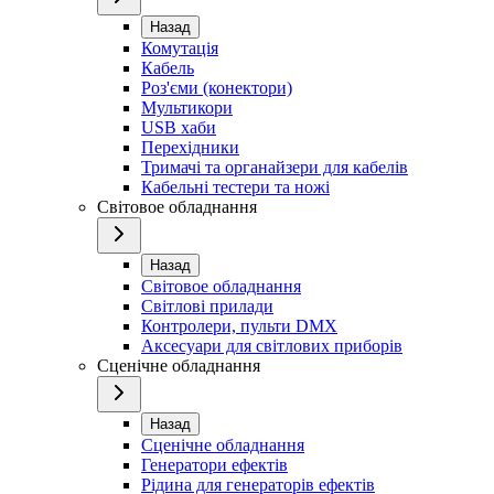
Назад
Комутація
Кабель
Роз'єми (конектори)
Мультикори
USB хаби
Перехідники
Тримачі та органайзери для кабелів
Кабельні тестери та ножі
Світовое обладнання
Назад
Світовое обладнання
Світлові прилади
Контролери, пульти DMX
Аксесуари для світлових приборів
Сценічне обладнання
Назад
Сценічне обладнання
Генератори ефектів
Рідина для генераторів ефектів