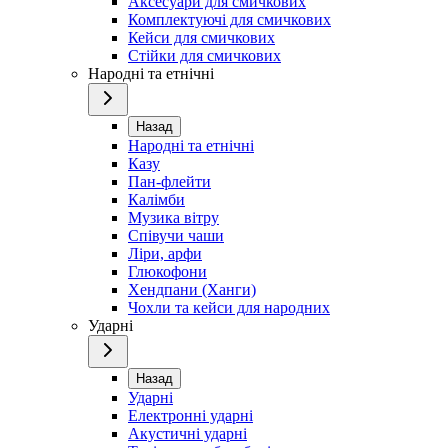
Аксесуари для смичкових
Комплектуючі для смичкових
Кейси для смичкових
Стійки для смичкових
Народні та етнічні
Назад
Народні та етнічні
Казу
Пан-флейти
Калімби
Музика вітру
Співучи чаши
Ліри, арфи
Глюкофони
Хендпани (Ханги)
Чохли та кейси для народних
Ударні
Назад
Ударні
Електронні ударні
Акустичні ударні