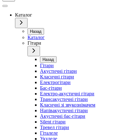
Каталог
Назад
Каталог
Гітари
Назад
Гітари
Акустичні гітари
Класичні гітари
Електрогітари
Бас-гітари
Електро-акустичні гітари
Трансакустичні гітари
Класичні зі звукознімачем
Напівакустичні гітари
Акустичні бас-гітари
Silent гітари
Тревел гітари
Гіталеле
Укулеле