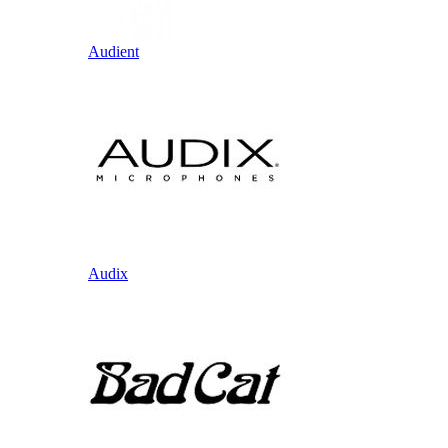
Audient
Audix