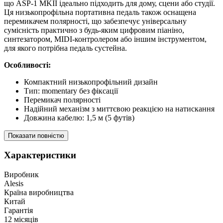
що ASP-1 MKII ідеально підходить для дому, сцени або студії.
Ця низькопрофільна портативна педаль також оснащена
перемикачем полярності, що забезпечує універсальну
сумісність практично з будь-яким цифровим піаніно,
синтезатором, MIDI-контролером або іншим інструментом,
для якого потрібна педаль сустейна.
Особливості:
Компактний низькопрофільний дизайн
Тип: momentary без фіксації
Перемикач полярності
Надійний механізм з миттєвою реакцією на натискання
Довжина кабелю: 1,5 м (5 футів)
Показати повністю
Характеристики
Виробник
Alesis
Країна виробництва
Китай
Гарантія
12 місяців