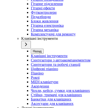
Гітарне підсилення
Гітарні ефекти
Футконтролери
Педалборди
Блоки живлення
Гітарна електроніка
Гітарна механіка
Комплектуючі для ремонту
Клавішні інструменти
Назад
Клавішні інструменти
Синтезатори з автоакомпанементом
Синтезатори та робочі станції
Цифрові піаніно
Піаніно
Роялі
MIDI клавіатури
Акордеони
Чохли, кейси, сумки для клавішних
Стійки, тримачі для клавішних
Банкетки для клавішних
Аксесуари для клавішних
Духові інструменти