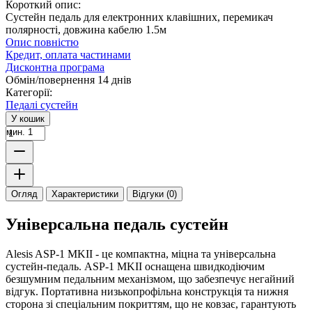
Короткий опис:
Сустейн педаль для електронних клавішних, перемикач
полярності, довжина кабелю 1.5м
Опис повністю
Кредит, оплата частинами
Дисконтна програма
Обмін/повернення 14 днів
Категорії:
Педалі сустейн
У кошик
мин. 1
Огляд
Характеристики
Відгуки (0)
Універсальна педаль сустейн
Alesis ASP-1 MKII - це компактна, міцна та універсальна
сустейн-педаль. ASP-1 MKII оснащена швидкодіючим
безшумним педальним механізмом, що забезпечує негайний
відгук. Портативна низькопрофільна конструкція та нижня
сторона зі спеціальним покриттям, що не ковзає, гарантують