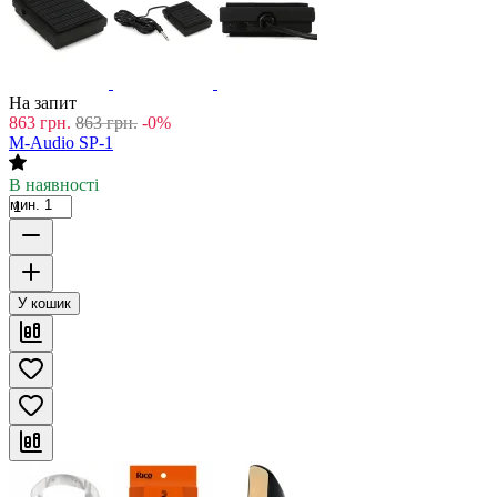
На запит
863
грн.
863
грн.
-0%
M-Audio SP-1
В наявності
мин. 1
У кошик