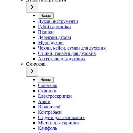
Назад
Духові інструменти
Губні гармоніки
Піаніки
Дерев'яні духові
Мідні духові
Чохли, кейси, сумки для духових
Стійки, тримачі для духових
Аксесуари для духових
Смичкові
Назад
Смичкові
Скрипки
Електроскрипки
Альти
Віолончелі
Контрабаси
Струни для смичкових
Містки для скрипки
Каніфоль