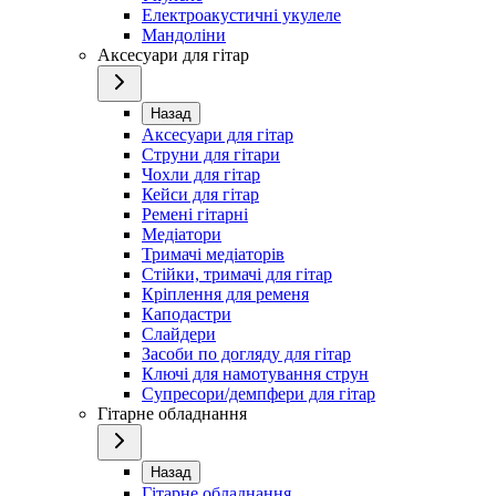
Електроакустичні укулеле
Мандоліни
Аксесуари для гітар
Назад
Аксесуари для гітар
Струни для гітари
Чохли для гітар
Кейси для гітар
Ремені гітарні
Медіатори
Тримачі медіаторів
Стійки, тримачі для гітар
Кріплення для ременя
Каподастри
Слайдери
Засоби по догляду для гітар
Ключі для намотування струн
Супресори/демпфери для гітар
Гітарне обладнання
Назад
Гітарне обладнання