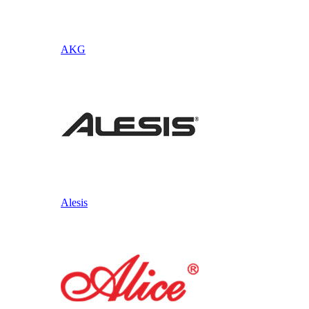
AKG
Alesis