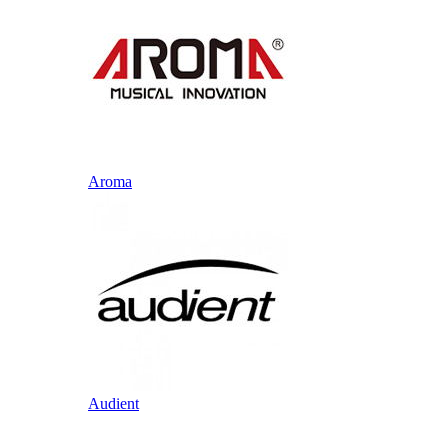
Aroma
Audient