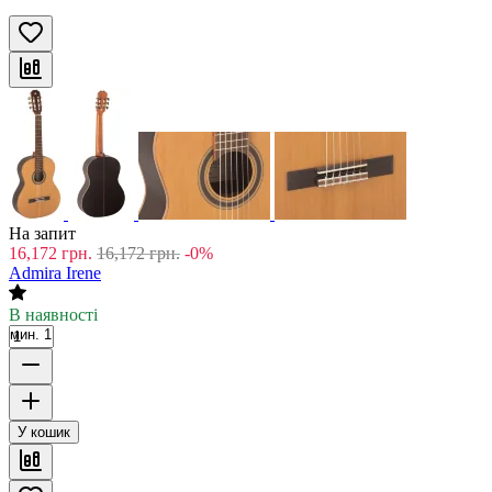
На запит
16,172
грн.
16,172
грн.
-0%
Admira Irene
В наявності
мин. 1
У кошик