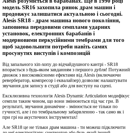
Alesis розуміється в барабанах. Ще в 1990 році
модель SR16 захопила ринок драм машин і
продовжує залишатися актуальною і сьогодні.
Alesis SR18 - драм машина нового покоління,
заповнена передовими семплами ударних
установок, електронних барабанів і
модерновими перкусійними тембрами для того
щоб задовольнити потреби навіть самих
просунутих виступів і композицій
Від запального хіп-хопу до відчайдушного кантрі - SR18
впорається з будь-яким завданням з першого дубля! Потужний
движок з високоякісними ефектами від Alesis (включаючи
ревербератор, компресор і еквалайзер) дозволяє налаштувати
звучання для запису в студії або для виступу на сцені.
Ексклюзивна технологія Alesis Dynamic Articulation модифікує
семпли таким чином, що вони змінюються під час гри. В
результаті, звучання динамічне - змінюється не тільки по
гучності, але і по тембральному забарвленню - так само як і
при грі на акустичних інструментах!
Але SR18 це не тільки драм машина - ти можеш підключити
до неї електрогітару, синтезатор або будь-який інший