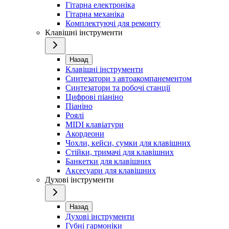
Гітарна електроніка
Гітарна механіка
Комплектуючі для ремонту
Клавішні інструменти
Назад
Клавішні інструменти
Синтезатори з автоакомпанементом
Синтезатори та робочі станції
Цифрові піаніно
Піаніно
Роялі
MIDI клавіатури
Акордеони
Чохли, кейси, сумки для клавішних
Стійки, тримачі для клавішних
Банкетки для клавішних
Аксесуари для клавішних
Духові інструменти
Назад
Духові інструменти
Губні гармоніки