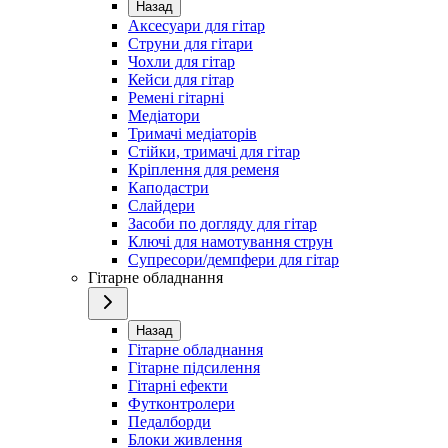
Назад
Аксесуари для гітар
Струни для гітари
Чохли для гітар
Кейси для гітар
Ремені гітарні
Медіатори
Тримачі медіаторів
Стійки, тримачі для гітар
Кріплення для ременя
Каподастри
Слайдери
Засоби по догляду для гітар
Ключі для намотування струн
Супресори/демпфери для гітар
Гітарне обладнання
Назад
Гітарне обладнання
Гітарне підсилення
Гітарні ефекти
Футконтролери
Педалборди
Блоки живлення