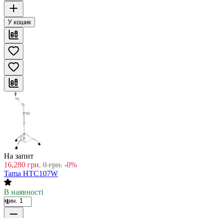
У кошик
На запит
16,280
грн.
0
грн.
-0%
Tama HTC107W
В наявності
мин. 1