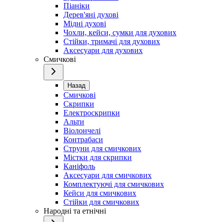
Піаніки
Дерев'яні духові
Мідні духові
Чохли, кейси, сумки для духових
Стійки, тримачі для духових
Аксесуари для духових
Смичкові
Назад
Смичкові
Скрипки
Електроскрипки
Альти
Віолончелі
Контрабаси
Струни для смичкових
Містки для скрипки
Каніфоль
Аксесуари для смичкових
Комплектуючі для смичкових
Кейси для смичкових
Стійки для смичкових
Народні та етнічні