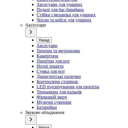
Аксесуари для ударних
Педалі для бас-барабана
Стійки і механіка для ударних
Чохли та кейси для ударних
Аксесуари
Назад
Аксесуари
Тюнери та метрономи
Камертони
Пюпітри для нот
Нотні зошити
Сумка для нот
Диригентські палички
Контролери сторінок
LED підсвічування для пюпітра
Тренажери для пальців
Фірмовий мерч
Музичні сувеніри
Батарейки
Звукове обладнання
Назад