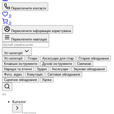
Переключити контакти
0
0
Переключити інформацію користувача
Переключити навігацію
Усі категорії
Усі категорії
Гітари
Аксесуари для гітар
Гітарне обладнання
Клавішні інструменти
Духові інструменти
Смичкові
Народні та етнічні
Ударні
Аксесуари
Звукове обладнання
Фото, відео
Комутація
Світовое обладнання
Сценічне обладнання
Уцінка
Каталог