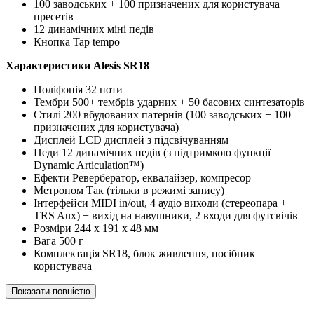
100 заводських + 100 призначених для користувача
пресетів
12 динамічних міні педів
Кнопка Tap tempo
Характеристики Alesis SR18
Поліфонія 32 ноти
Тембри 500+ тембрів ударних + 50 басових синтезаторів
Стилі 200 вбудованих патернів (100 заводських + 100
призначених для користувача)
Дисплей LCD дисплей з підсвічуванням
Педи 12 динамічних педів (з підтримкою функції
Dynamic Articulation™)
Ефекти Ревербератор, еквалайзер, компресор
Метроном Так (тільки в режимі запису)
Інтерфейси MIDI in/out, 4 аудіо виходи (стереопара +
TRS Aux) + вихід на навушники, 2 входи для футсвічів
Розміри 244 х 191 х 48 мм
Вага 500 г
Комплектація SR18, блок живлення, посібник
користувача
Показати повністю