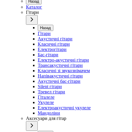
Назад
Каталог
Гітари
Назад
Гітари
Акустичні гітари
Класичні гітари
Електрогітари
Бас-гітари
Електро-акустичні гітари
Трансакустичні гітари
Класичні зі звукознімачем
Напівакустичні гітари
Акустичні бас-гітари
Silent гітари
Тревел гітари
Гіталеле
Укулеле
Електроакустичні укулеле
Мандоліни
Аксесуари для гітар