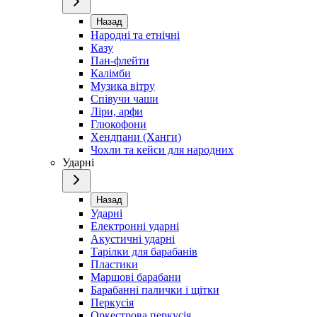
Назад
Народні та етнічні
Казу
Пан-флейти
Калімби
Музика вітру
Співучи чаши
Ліри, арфи
Глюкофони
Хендпани (Ханги)
Чохли та кейси для народних
Ударні
Назад
Ударні
Електронні ударні
Акустичні ударні
Тарілки для барабанів
Пластики
Маршові барабани
Барабанні палички і щітки
Перкусія
Оркестрова перкусія