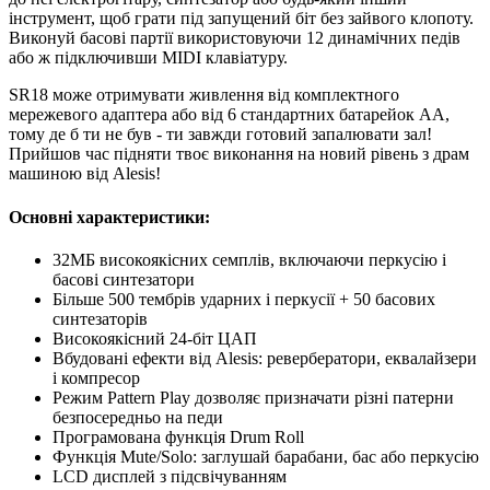
інструмент, щоб грати під запущений біт без зайвого клопоту.
Виконуй басові партії використовуючи 12 динамічних педів
або ж підключивши MIDI клавіатуру.
SR18 може отримувати живлення від комплектного
мережевого адаптера або від 6 стандартних батарейок АА,
тому де б ти не був - ти завжди готовий запалювати зал!
Прийшов час підняти твоє виконання на новий рівень з драм
машиною від Alesis!
Основні характеристики:
32МБ високоякісних семплів, включаючи перкусію і
басові синтезатори
Більше 500 тембрів ударних і перкусії + 50 басових
синтезаторів
Високоякісний 24-біт ЦАП
Вбудовані ефекти від Alesis: ревербератори, еквалайзери
і компресор
Режим Pattern Play дозволяє призначати різні патерни
безпосередньо на педи
Програмована функція Drum Roll
Функція Mute/Solo: заглушай барабани, бас або перкусію
LCD дисплей з підсвічуванням