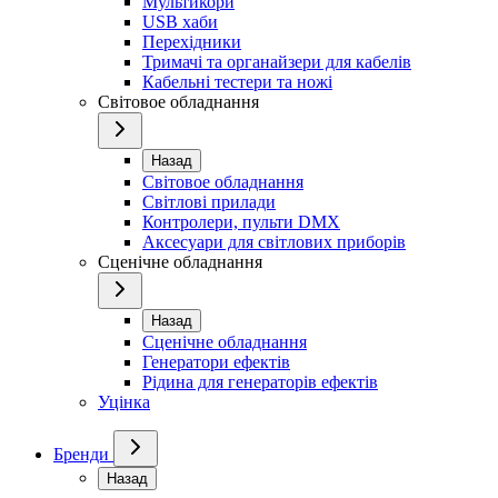
Мультикори
USB хаби
Перехідники
Тримачі та органайзери для кабелів
Кабельні тестери та ножі
Світовое обладнання
Назад
Світовое обладнання
Світлові прилади
Контролери, пульти DMX
Аксесуари для світлових приборів
Сценічне обладнання
Назад
Сценічне обладнання
Генератори ефектів
Рідина для генераторів ефектів
Уцінка
Бренди
Назад