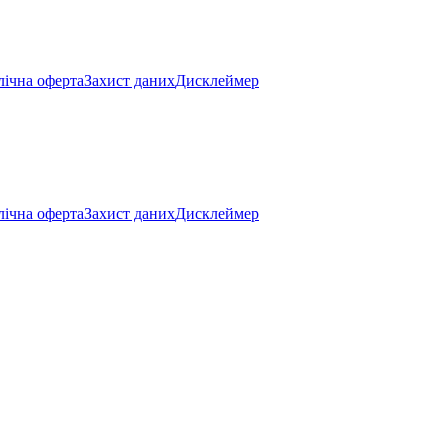
ічна оферта
Захист даних
Дисклеймер
ічна оферта
Захист даних
Дисклеймер