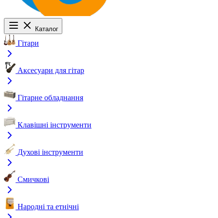
Каталог
Гітари
Аксесуари для гітар
Гітарне обладнання
Клавішні інструменти
Духові інструменти
Смичкові
Народні та етнічні