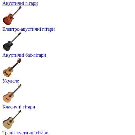
Акустичні гітари
Електро-акустичні гітари
Акустичні бас-гітари
Укулеле
Класичні гітари
Трансакустичні гітари