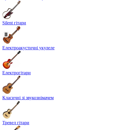
Silent гітари
Електроакустичні укулеле
Електрогітари
Класичні зі звукознімачем
Тревел гітари