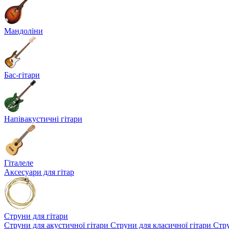
Мандоліни
Бас-гітари
Напівакустичні гітари
Гіталеле
Аксесуари для гітар
Струни для гітари
Струни для акустичної гітари
Струни для класичної гітари
Стру