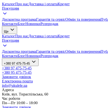
Каталог
Про нас
Доставка і оплата
Кредит
Покупцям
Дисконтна програма
Гарантія та сервіс
Обмін та повернення
Публ
Контакти
Блог
Новинки
Розпродаж
Ще
Каталог
Про нас
Доставка і оплата
Кредит
Покупцям
Дисконтна програма
Гарантія та сервіс
Обмін та повернення
Публ
Контакти
Блог
Новинки
Розпродаж
+380 97 475-75-45
+380 97 475-75-45
+380 95 475-75-45
Замовити дзвінок
Електронна пошта
info@ukulele.ua
Адреса
Київ, вул. Тираспільська, 60
Час роботи
Пн—Пт 10:00 – 18:00
Замовити дзвінок