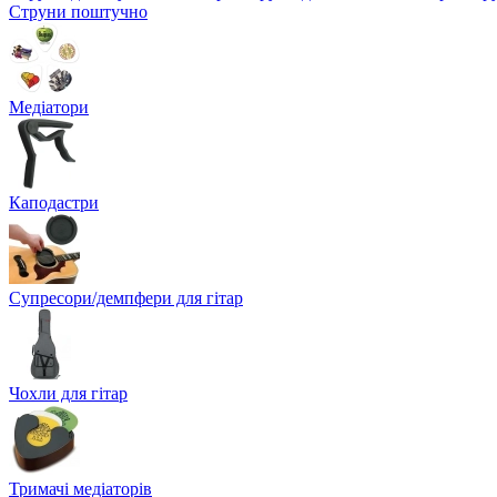
Струни поштучно
Медіатори
Каподастри
Супресори/демпфери для гітар
Чохли для гітар
Тримачі медіаторів