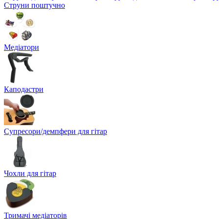
Струни поштучно
Медіатори
Каподастри
Супресори/демпфери для гітар
Чохли для гітар
Тримачі медіаторів