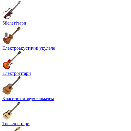
Silent гітари
Електроакустичні укулеле
Електрогітари
Класичні зі звукознімачем
Тревел гітари