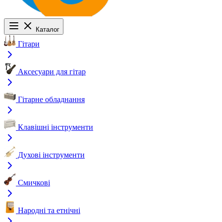
Каталог
Гітари
Аксесуари для гітар
Гітарне обладнання
Клавішні інструменти
Духові інструменти
Смичкові
Народні та етнічні