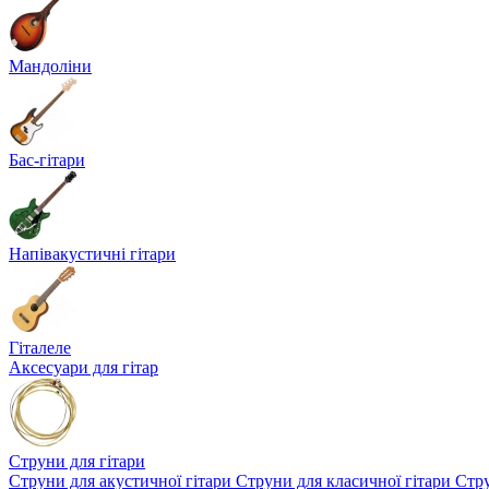
Мандоліни
Бас-гітари
Напівакустичні гітари
Гіталеле
Аксесуари для гітар
Струни для гітари
Струни для акустичної гітари
Струни для класичної гітари
Стру