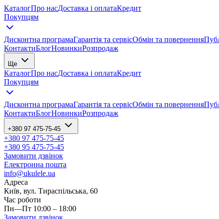
Каталог
Про нас
Доставка і оплата
Кредит
Покупцям
Дисконтна програма
Гарантія та сервіс
Обмін та повернення
Публ
Контакти
Блог
Новинки
Розпродаж
Ще
Каталог
Про нас
Доставка і оплата
Кредит
Покупцям
Дисконтна програма
Гарантія та сервіс
Обмін та повернення
Публ
Контакти
Блог
Новинки
Розпродаж
+380 97 475-75-45
+380 97 475-75-45
+380 95 475-75-45
Замовити дзвінок
Електронна пошта
info@ukulele.ua
Адреса
Київ, вул. Тираспільська, 60
Час роботи
Пн—Пт 10:00 – 18:00
Замовити дзвінок