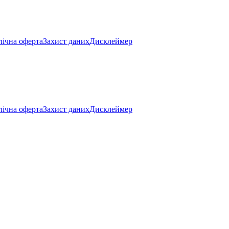
ічна оферта
Захист даних
Дисклеймер
ічна оферта
Захист даних
Дисклеймер