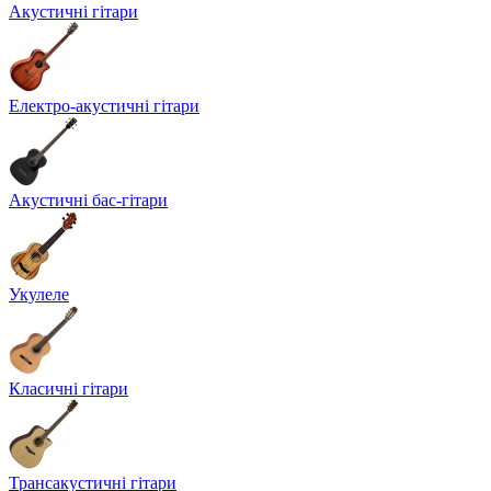
Акустичні гітари
Електро-акустичні гітари
Акустичні бас-гітари
Укулеле
Класичні гітари
Трансакустичні гітари