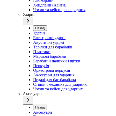
Глюкофони
Хендпани (Ханги)
Чохли та кейси для народних
Ударні
Назад
Ударні
Електронні ударні
Акустичні ударні
Тарілки для барабанів
Пластики
Маршові барабани
Барабанні палички і щітки
Перкусія
Оркестрова перкусія
Аксесуари для ударних
Педалі для бас-барабана
Стійки і механіка для ударних
Чохли та кейси для ударних
Аксесуари
Назад
Аксесуари