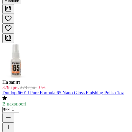
У кошик
На запит
379
грн.
379
грн.
-0%
Dunlop 6601J Pure Formula 65 Nano Gloss Finishing Polish 1oz
В наявності
мин. 1