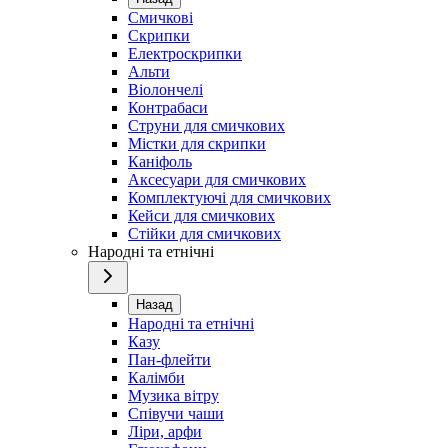
Смичкові
Скрипки
Електроскрипки
Альти
Віолончелі
Контрабаси
Струни для смичкових
Містки для скрипки
Каніфоль
Аксесуари для смичкових
Комплектуючі для смичкових
Кейси для смичкових
Стійки для смичкових
Народні та етнічні
Назад
Народні та етнічні
Казу
Пан-флейти
Калімби
Музика вітру
Співучи чаши
Ліри, арфи