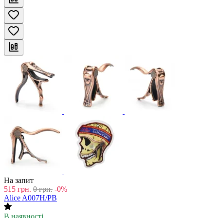
На запит
515
грн.
0
грн.
-0%
Alice A007H/PB
В наявності