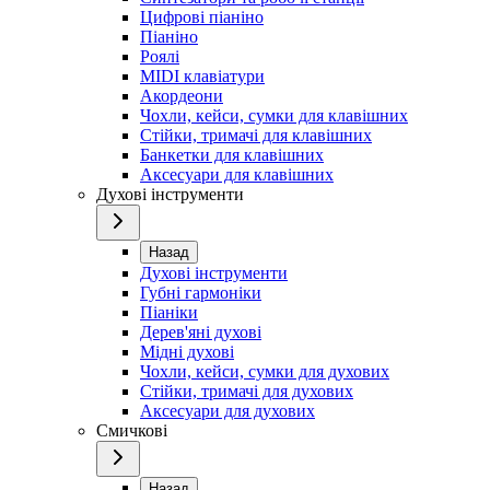
Цифрові піаніно
Піаніно
Роялі
MIDI клавіатури
Акордеони
Чохли, кейси, сумки для клавішних
Стійки, тримачі для клавішних
Банкетки для клавішних
Аксесуари для клавішних
Духові інструменти
Назад
Духові інструменти
Губні гармоніки
Піаніки
Дерев'яні духові
Мідні духові
Чохли, кейси, сумки для духових
Стійки, тримачі для духових
Аксесуари для духових
Смичкові
Назад