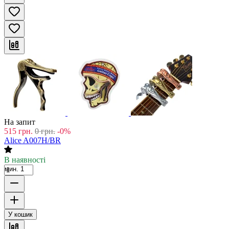
На запит
515
грн.
0
грн.
-0%
Alice A007H/BR
В наявності
мин. 1
У кошик