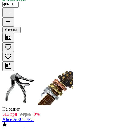
мин. 1
У кошик
На запит
515
грн.
0
грн.
-0%
Alice A007H/PC