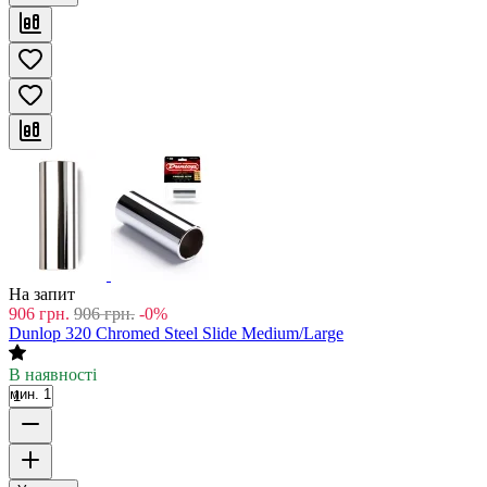
На запит
906
грн.
906
грн.
-0%
Dunlop 320 Chromed Steel Slide Medium/Large
В наявності
мин. 1