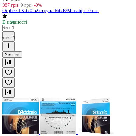
387
грн.
0
грн.
-0%
Orphee TX-6 0.52 струна №6 E/Мі набір 10 шт.
В наявності
мин. 1
макс. 1
У кошик