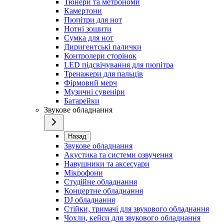
Тюнери та метрономи
Камертони
Пюпітри для нот
Нотні зошити
Сумка для нот
Диригентські палички
Контролери сторінок
LED підсвічування для пюпітра
Тренажери для пальців
Фірмовий мерч
Музичні сувеніри
Батарейки
Звукове обладнання
Назад
Звукове обладнання
Акустика та системи озвучення
Навушники та аксесуари
Мікрофони
Студійне обладнання
Концертне обладнання
DJ обладнання
Стійки, тримачі для звукового обладнання
Чохли, кейси для звукового обладнання