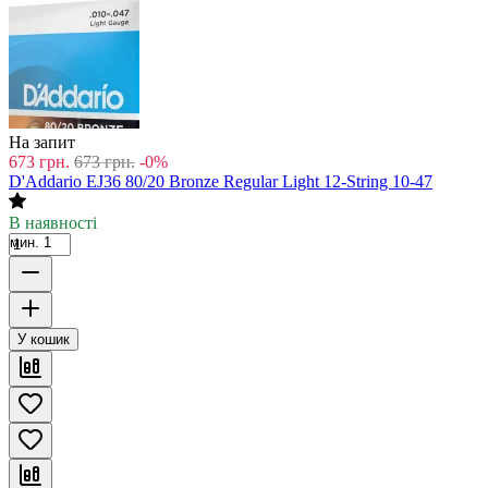
На запит
673
грн.
673
грн.
-0%
D'Addario EJ36 80/20 Bronze Regular Light 12-String 10-47
В наявності
мин. 1
У кошик