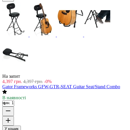
На запит
4,397
грн.
4,397
грн.
-0%
Gator Frameworks GFW-GTR-SEAT Guitar Seat/Stand Combo
В наявності
мин. 1
У кошик