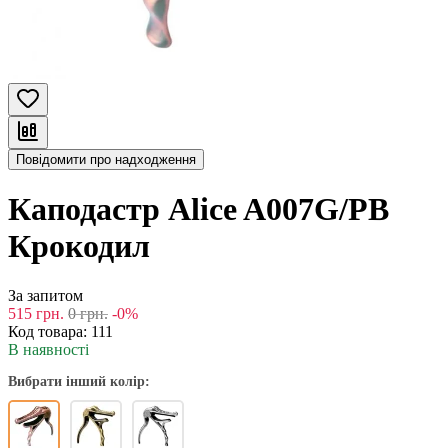
Повідомити про надходження
Каподастр Alice A007G/PB
Крокодил
За запитом
515
грн.
0
грн.
-0%
Код товара:
111
В наявності
Вибрати інший колір: