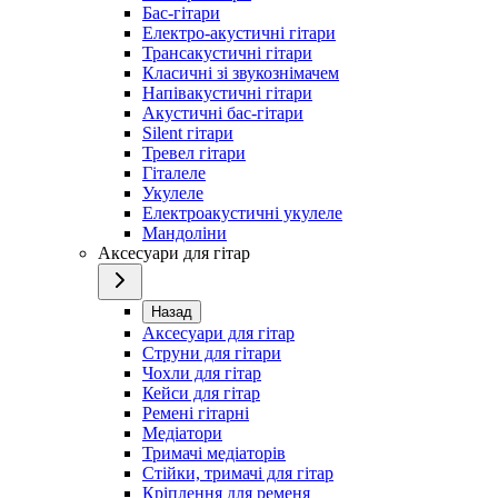
Бас-гітари
Електро-акустичні гітари
Трансакустичні гітари
Класичні зі звукознімачем
Напівакустичні гітари
Акустичні бас-гітари
Silent гітари
Тревел гітари
Гіталеле
Укулеле
Електроакустичні укулеле
Мандоліни
Аксесуари для гітар
Назад
Аксесуари для гітар
Струни для гітари
Чохли для гітар
Кейси для гітар
Ремені гітарні
Медіатори
Тримачі медіаторів
Стійки, тримачі для гітар
Кріплення для ременя