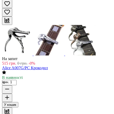
На запит
515
грн.
0
грн.
-0%
Alice A007G/PC Крокодил
В наявності
мин. 1
У кошик