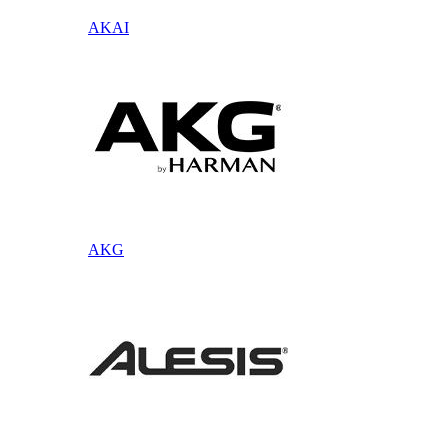
AKAI
AKG