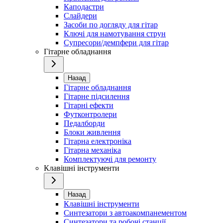
Каподастри
Слайдери
Засоби по догляду для гітар
Ключі для намотування струн
Супресори/демпфери для гітар
Гітарне обладнання
Назад
Гітарне обладнання
Гітарне підсилення
Гітарні ефекти
Футконтролери
Педалборди
Блоки живлення
Гітарна електроніка
Гітарна механіка
Комплектуючі для ремонту
Клавішні інструменти
Назад
Клавішні інструменти
Синтезатори з автоакомпанементом
Синтезатори та робочі станції