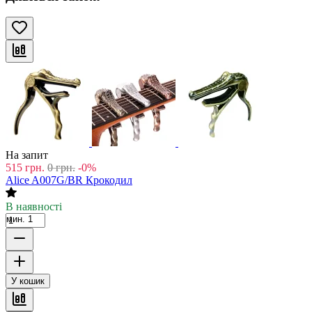
На запит
515
грн.
0
грн.
-0%
Alice A007G/BR Крокодил
В наявності
мин. 1
У кошик