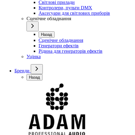
Світлові прилади
Контролери, пульти DMX
Аксесуари для світлових приборів
Сценічне обладнання
Назад
Сценічне обладнання
Генератори ефектів
Рідина для генераторів ефектів
Уцінка
Бренди
Назад