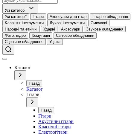
Усі категорії
Усі категорії
Гітари
Аксесуари для гітар
Гітарне обладнання
Клавішні інструменти
Духові інструменти
Смичкові
Народні та етнічні
Ударні
Аксесуари
Звукове обладнання
Фото, відео
Комутація
Світовое обладнання
Сценічне обладнання
Уцінка
Каталог
Назад
Каталог
Гітари
Назад
Гітари
Акустичні гітари
Класичні гітари
Електрогітари