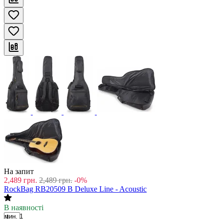
На запит
2,489
грн.
2,489
грн.
-0%
RockBag RB20509 B Deluxe Line - Acoustic
В наявності
мин. 1