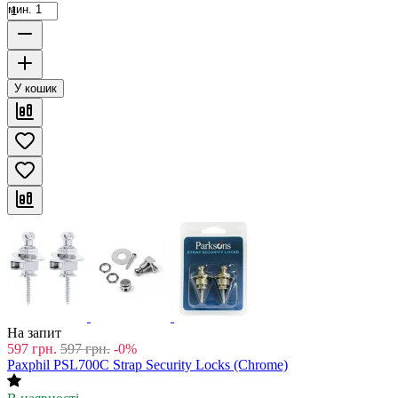
мин. 1
У кошик
На запит
597
грн.
597
грн.
-0%
Paxphil PSL700C Strap Security Locks (Chrome)