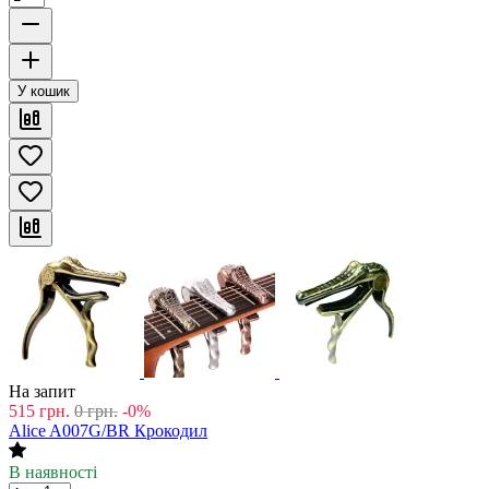
У кошик
На запит
515
грн.
0
грн.
-0%
Alice A007G/BR Крокодил
В наявності