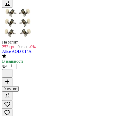
На запит
252
грн.
0
грн.
-0%
Alice AOD-014A
В наявності
мин. 1
У кошик