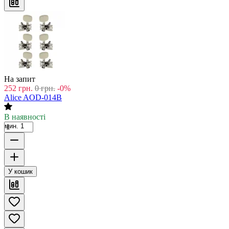
На запит
252
грн.
0
грн.
-0%
Alice AOD-014B
В наявності
мин. 1
У кошик