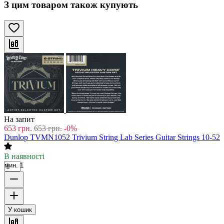
З цим товаром також купують
На запит
653
грн.
653
грн.
-0%
Dunlop TVMN1052 Trivium String Lab Series Guitar Strings 10-52
В наявності
мин. 1
У кошик