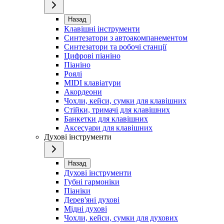
Назад
Клавішні інструменти
Синтезатори з автоакомпанементом
Синтезатори та робочі станції
Цифрові піаніно
Піаніно
Роялі
MIDI клавіатури
Акордеони
Чохли, кейси, сумки для клавішних
Стійки, тримачі для клавішних
Банкетки для клавішних
Аксесуари для клавішних
Духові інструменти
Назад
Духові інструменти
Губні гармоніки
Піаніки
Дерев'яні духові
Мідні духові
Чохли, кейси, сумки для духових