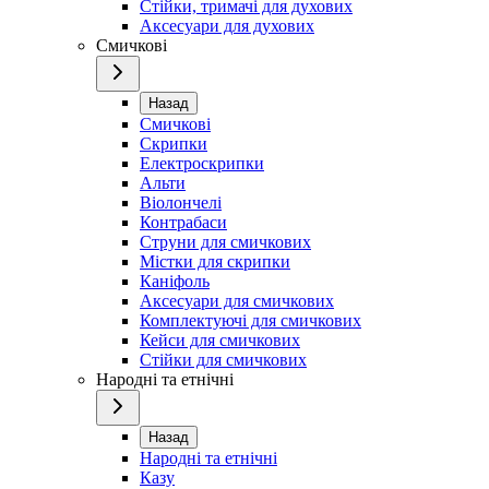
Стійки, тримачі для духових
Аксесуари для духових
Смичкові
Назад
Смичкові
Скрипки
Електроскрипки
Альти
Віолончелі
Контрабаси
Струни для смичкових
Містки для скрипки
Каніфоль
Аксесуари для смичкових
Комплектуючі для смичкових
Кейси для смичкових
Стійки для смичкових
Народні та етнічні
Назад
Народні та етнічні
Казу