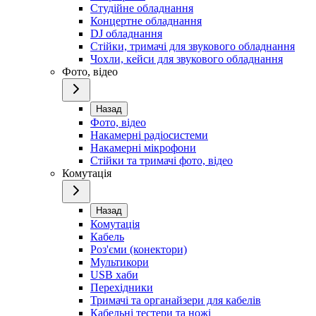
Студійне обладнання
Концертне обладнання
DJ обладнання
Стійки, тримачі для звукового обладнання
Чохли, кейси для звукового обладнання
Фото, відео
Назад
Фото, відео
Накамерні радіосистеми
Накамерні мікрофони
Стійки та тримачі фото, відео
Комутація
Назад
Комутація
Кабель
Роз'єми (конектори)
Мультикори
USB хаби
Перехідники
Тримачі та органайзери для кабелів
Кабельні тестери та ножі