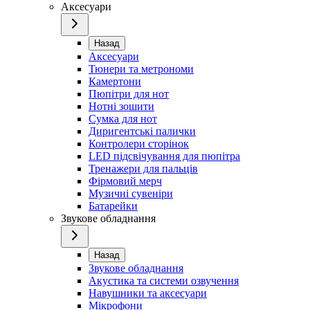
Аксесуари
Назад
Аксесуари
Тюнери та метрономи
Камертони
Пюпітри для нот
Нотні зошити
Сумка для нот
Диригентські палички
Контролери сторінок
LED підсвічування для пюпітра
Тренажери для пальців
Фірмовий мерч
Музичні сувеніри
Батарейки
Звукове обладнання
Назад
Звукове обладнання
Акустика та системи озвучення
Навушники та аксесуари
Мікрофони