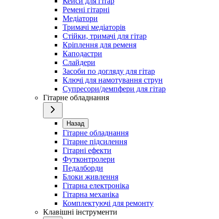
Кейси для гітар
Ремені гітарні
Медіатори
Тримачі медіаторів
Стійки, тримачі для гітар
Кріплення для ременя
Каподастри
Слайдери
Засоби по догляду для гітар
Ключі для намотування струн
Супресори/демпфери для гітар
Гітарне обладнання
Назад
Гітарне обладнання
Гітарне підсилення
Гітарні ефекти
Футконтролери
Педалборди
Блоки живлення
Гітарна електроніка
Гітарна механіка
Комплектуючі для ремонту
Клавішні інструменти