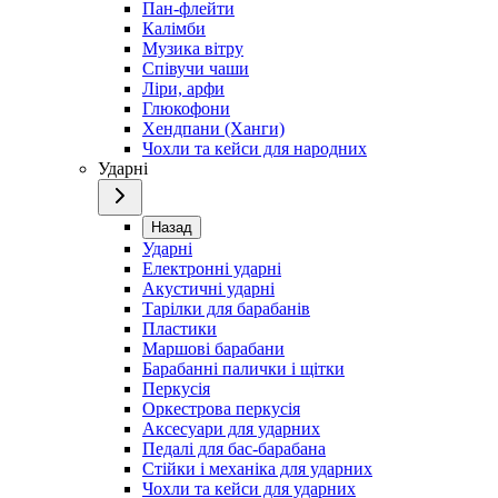
Пан-флейти
Калімби
Музика вітру
Співучи чаши
Ліри, арфи
Глюкофони
Хендпани (Ханги)
Чохли та кейси для народних
Ударні
Назад
Ударні
Електронні ударні
Акустичні ударні
Тарілки для барабанів
Пластики
Маршові барабани
Барабанні палички і щітки
Перкусія
Оркестрова перкусія
Аксесуари для ударних
Педалі для бас-барабана
Стійки і механіка для ударних
Чохли та кейси для ударних