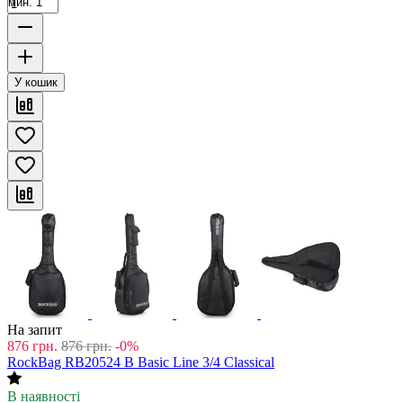
мин. 1
У кошик
На запит
876
грн.
876
грн.
-0%
RockBag RB20524 B Basic Line 3/4 Classical
В наявності