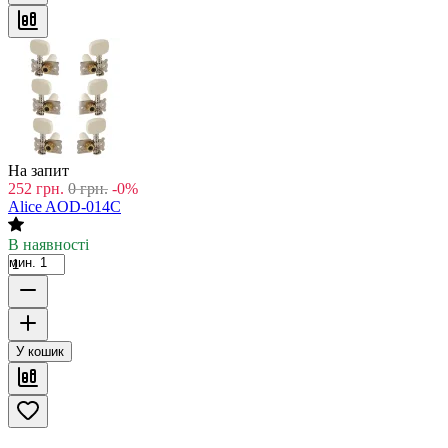
На запит
252
грн.
0
грн.
-0%
Alice AOD-014C
В наявності
мин. 1
У кошик