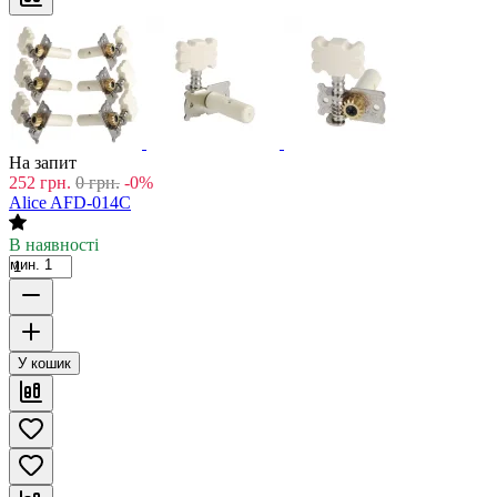
На запит
252
грн.
0
грн.
-0%
Alice AFD-014C
В наявності
мин. 1
У кошик