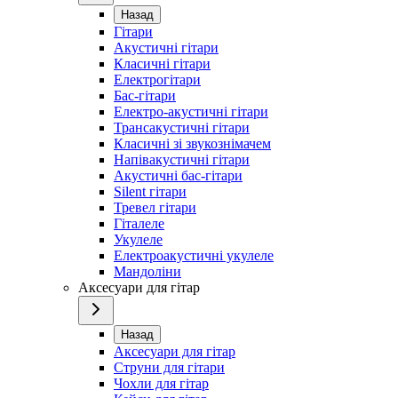
Назад
Гітари
Акустичні гітари
Класичні гітари
Електрогітари
Бас-гітари
Електро-акустичні гітари
Трансакустичні гітари
Класичні зі звукознімачем
Напівакустичні гітари
Акустичні бас-гітари
Silent гітари
Тревел гітари
Гіталеле
Укулеле
Електроакустичні укулеле
Мандоліни
Аксесуари для гітар
Назад
Аксесуари для гітар
Струни для гітари
Чохли для гітар