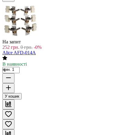
На запит
252
грн.
0
грн.
-0%
Alice AFD-014A
В наявності
мин. 1
У кошик