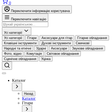
0
Переключити інформацію користувача
Переключити навігацію
Усі категорії
Усі категорії
Гітари
Аксесуари для гітар
Гітарне обладнання
Клавішні інструменти
Духові інструменти
Смичкові
Народні та етнічні
Ударні
Аксесуари
Звукове обладнання
Фото, відео
Комутація
Світовое обладнання
Сценічне обладнання
Уцінка
Каталог
Назад
Каталог
Гітари