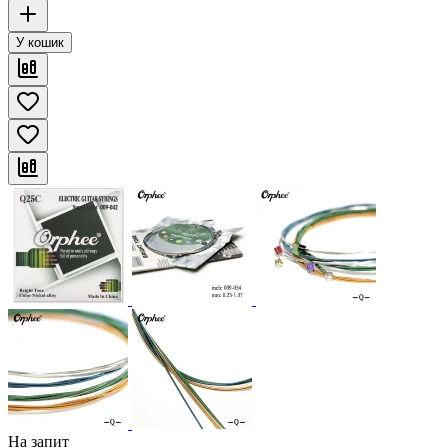
У кошик
На запит