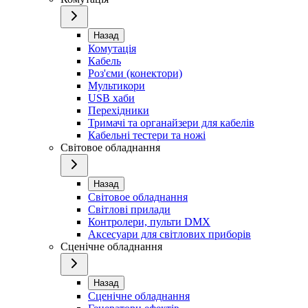
Назад
Комутація
Кабель
Роз'єми (конектори)
Мультикори
USB хаби
Перехідники
Тримачі та органайзери для кабелів
Кабельні тестери та ножі
Світовое обладнання
Назад
Світовое обладнання
Світлові прилади
Контролери, пульти DMX
Аксесуари для світлових приборів
Сценічне обладнання
Назад
Сценічне обладнання