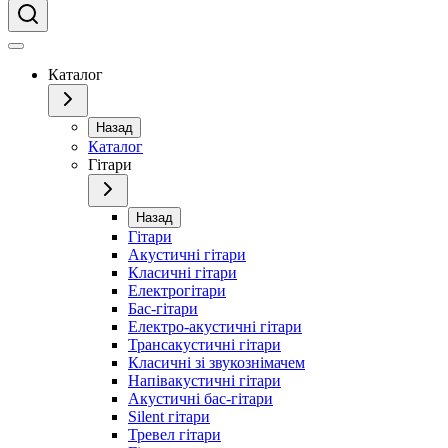
Каталог
Назад
Каталог
Гітари
Назад
Гітари
Акустичні гітари
Класичні гітари
Електрогітари
Бас-гітари
Електро-акустичні гітари
Трансакустичні гітари
Класичні зі звукознімачем
Напівакустичні гітари
Акустичні бас-гітари
Silent гітари
Тревел гітари