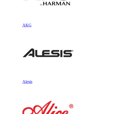
AKG
Alesis