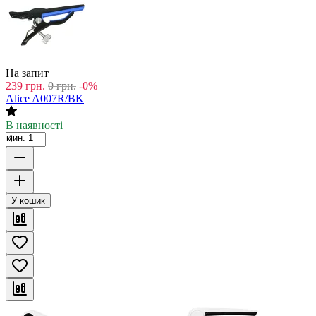
На запит
239
грн.
0
грн.
-0%
Alice A007R/BK
В наявності
мин. 1
У кошик