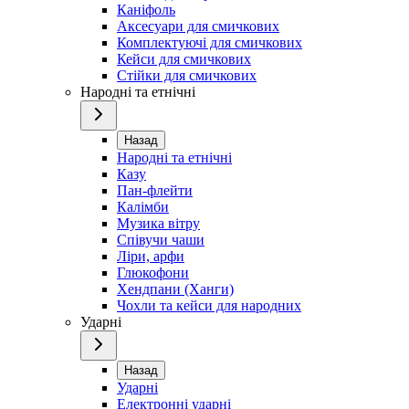
Каніфоль
Аксесуари для смичкових
Комплектуючі для смичкових
Кейси для смичкових
Стійки для смичкових
Народні та етнічні
Назад
Народні та етнічні
Казу
Пан-флейти
Калімби
Музика вітру
Співучи чаши
Ліри, арфи
Глюкофони
Хендпани (Ханги)
Чохли та кейси для народних
Ударні
Назад
Ударні
Електронні ударні