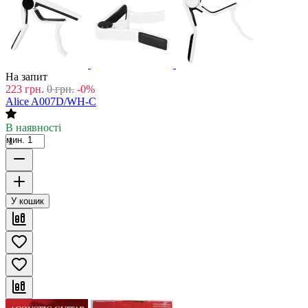
На запит
223
грн.
0
грн.
-0%
Alice A007D/WH-C
В наявності
мин. 1
У кошик