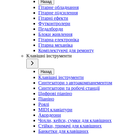
Назад
Гітарне обладнання
Гітарне підсилення
Гітарні ефекти
Футконтролери
Педалборди
Блоки живлення
Гітарна електроніка
Гітарна механіка
Комплектуючі для ремонту
Клавішні інструменти
Назад
Клавішні інструменти
Синтезатори з автоакомпанементом
Синтезатори та робочі станції
Цифрові піаніно
Піаніно
Роялі
MIDI клавіатури
Акордеони
Чохли, кейси, сумки для клавішних
Стійки, тримачі для клавішних
Банкетки для клавішних