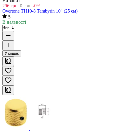
На запит
296
грн.
0
грн.
-0%
Overtone TH10-8 Tambyrin 10" (25 см)
5
В наявності
мин. 1
У кошик