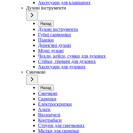
Аксесуари для клавішних
Духові інструменти
Назад
Духові інструменти
Губні гармоніки
Піаніки
Дерев'яні духові
Мідні духові
Чохли, кейси, сумки для духових
Стійки, тримачі для духових
Аксесуари для духових
Смичкові
Назад
Смичкові
Скрипки
Електроскрипки
Альти
Віолончелі
Контрабаси
Струни для смичкових
Містки для скрипки