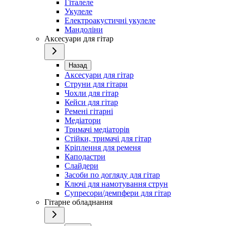
Гіталеле
Укулеле
Електроакустичні укулеле
Мандоліни
Аксесуари для гітар
Назад
Аксесуари для гітар
Струни для гітари
Чохли для гітар
Кейси для гітар
Ремені гітарні
Медіатори
Тримачі медіаторів
Стійки, тримачі для гітар
Кріплення для ременя
Каподастри
Слайдери
Засоби по догляду для гітар
Ключі для намотування струн
Супресори/демпфери для гітар
Гітарне обладнання