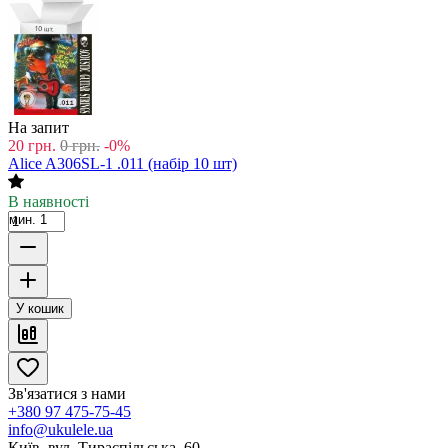
На запит
20
грн.
0
грн.
-0%
Alice A306SL-1 .011 (набір 10 шт)
В наявності
мин. 1
У кошик
Зв'язатися з нами
+380 97 475-75-45
info@ukulele.ua
Київ, вул. Тираспільська, 60