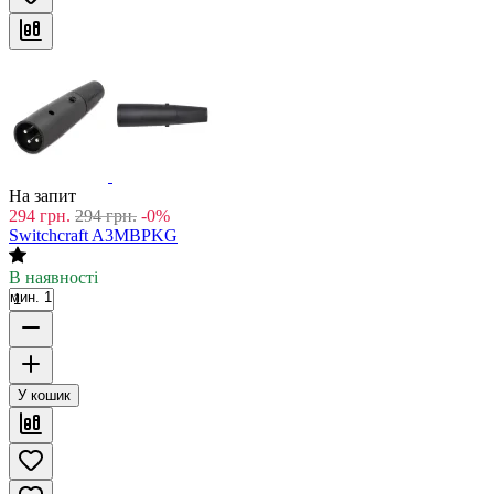
На запит
294
грн.
294
грн.
-0%
Switchcraft A3MBPKG
В наявності
мин. 1
У кошик