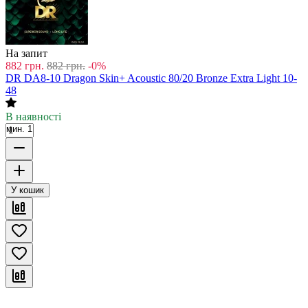
На запит
882
грн.
882
грн.
-0%
DR DA8-10 Dragon Skin+ Acoustic 80/20 Bronze Extra Light 10-
48
В наявності
мин. 1
У кошик