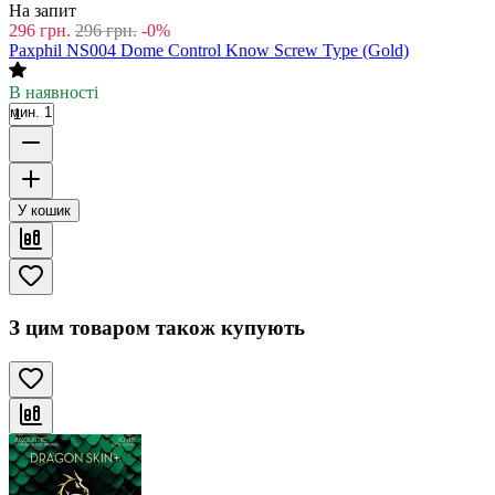
На запит
296
грн.
296
грн.
-0%
Paxphil NS004 Dome Control Know Screw Type (Gold)
В наявності
мин. 1
У кошик
З цим товаром також купують