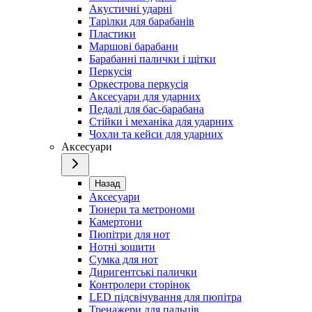
Акустичні ударні
Тарілки для барабанів
Пластики
Маршові барабани
Барабанні палички і щітки
Перкусія
Оркестрова перкусія
Аксесуари для ударних
Педалі для бас-барабана
Стійки і механіка для ударних
Чохли та кейси для ударних
Аксесуари
Назад
Аксесуари
Тюнери та метрономи
Камертони
Пюпітри для нот
Нотні зошити
Сумка для нот
Диригентські палички
Контролери сторінок
LED підсвічування для пюпітра
Тренажери для пальців