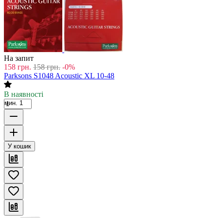
На запит
158
грн.
158
грн.
-0%
Parksons S1048 Acoustic XL 10-48
В наявності
мин. 1
У кошик