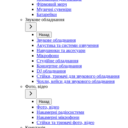
Фірмовий мерч
Музичні сувеніри
Батарейки
Звукове обладнання
Назад
Звукове обладнання
Акустика та системи озвучення
Навушники та аксесуари
Мікрофони
Студійне обладнання
Концертне обладнання
DJ обладнання
Стійки, тримачі для звукового обладнання
Чохли, кейси для звукового обладнання
Фото, відео
Назад
Фото, відео
Накамерні радіосистеми
Накамерні мікрофони
Стійки та тримачі фото, відео
Комутація