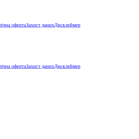
ічна оферта
Захист даних
Дисклеймер
ічна оферта
Захист даних
Дисклеймер