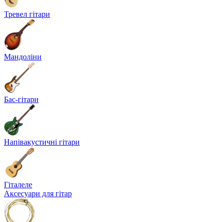
Тревел гітари
Мандоліни
Бас-гітари
Напівакустичні гітари
Гіталеле
Аксесуари для гітар