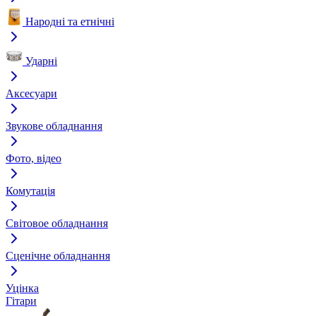
Народні та етнічні
Ударні
Аксесуари
Звукове обладнання
Фото, відео
Комутація
Світовое обладнання
Сценічне обладнання
Уцінка
Гітари