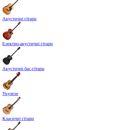
Акустичні гітари
Електро-акустичні гітари
Акустичні бас-гітари
Укулеле
Класичні гітари