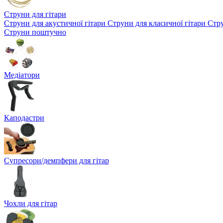
Струни для гітари
Струни для акустичної гітари
Струни для класичної гітари
Стру
Струни поштучно
Медіатори
Каподастри
Супресори/демпфери для гітар
Чохли для гітар