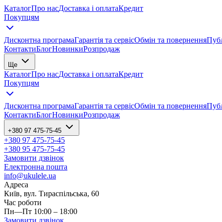
Каталог
Про нас
Доставка і оплата
Кредит
Покупцям
Дисконтна програма
Гарантія та сервіс
Обмін та повернення
Публ
Контакти
Блог
Новинки
Розпродаж
Ще
Каталог
Про нас
Доставка і оплата
Кредит
Покупцям
Дисконтна програма
Гарантія та сервіс
Обмін та повернення
Публ
Контакти
Блог
Новинки
Розпродаж
+380 97 475-75-45
+380 97 475-75-45
+380 95 475-75-45
Замовити дзвінок
Електронна пошта
info@ukulele.ua
Адреса
Київ, вул. Тираспільська, 60
Час роботи
Пн—Пт 10:00 – 18:00
Замовити дзвінок