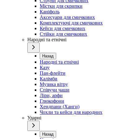
Струни для смичкових
Містки для скрипки
Каніфоль
Аксесуари для смичкових
Комплектуючі для смичкових
Кейси для смичкових
Стійки для смичкових
Народні та етнічні
Назад
Народні та етнічні
Казу
Пан-флейти
Калімби
Музика вітру
Співучи чаши
Ліри, арфи
Глюкофони
Хендпани (Ханги)
Чохли та кейси для народних
Ударні
Назад