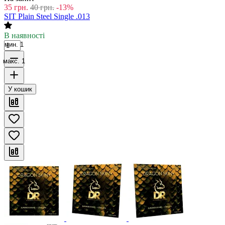
35
грн.
40
грн.
-13%
SIT Plain Steel Single .013
В наявності
мин. 1
макс. 1
У кошик