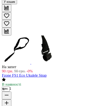
У кошик
На запит
90
грн.
90
грн.
-0%
Fzone FS1 Eco Ukulele Strap
В наявності
мин. 1