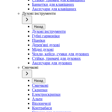
Банкетки для клавішних
Аксесуари для клавішних
Духові інструменти
Назад
Духові інструменти
Губні гармоніки
Піаніки
Дерев'яні духові
Мідні духові
Чохли, кейси, сумки для духових
Стійки, тримачі для духових
Аксесуари для духових
Смичкові
Назад
Смичкові
Скрипки
Електроскрипки
Альти
Віолончелі
Контрабаси