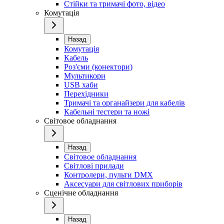
Стійки та тримачі фото, відео
Комутація
Назад
Комутація
Кабель
Роз'єми (конектори)
Мультикори
USB хаби
Перехідники
Тримачі та органайзери для кабелів
Кабельні тестери та ножі
Світовое обладнання
Назад
Світовое обладнання
Світлові прилади
Контролери, пульти DMX
Аксесуари для світлових приборів
Сценічне обладнання
Назад