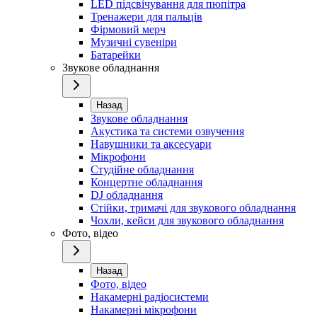
LED підсвічування для пюпітра
Тренажери для пальців
Фірмовий мерч
Музичні сувеніри
Батарейки
Звукове обладнання
Назад
Звукове обладнання
Акустика та системи озвучення
Навушники та аксесуари
Мікрофони
Студійне обладнання
Концертне обладнання
DJ обладнання
Стійки, тримачі для звукового обладнання
Чохли, кейси для звукового обладнання
Фото, відео
Назад
Фото, відео
Накамерні радіосистеми
Накамерні мікрофони