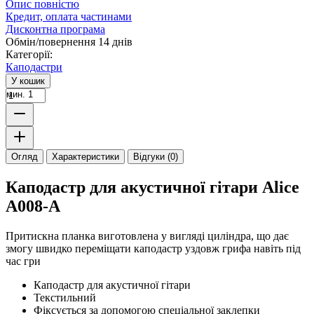
Опис повністю
Кредит, оплата частинами
Дисконтна програма
Обмін/повернення 14 днів
Категорії:
Каподастри
У кошик
мин. 1
Огляд
Характеристики
Відгуки (0)
Каподастр для акустичної гітари Alice
А008-A
Притискна планка виготовлена у вигляді циліндра, що дає
змогу швидко переміщати каподастр уздовж грифа навіть під
час гри
Каподастр для акустичної гітари
Текстильний
Фіксується за допомогою спеціальної заклепки