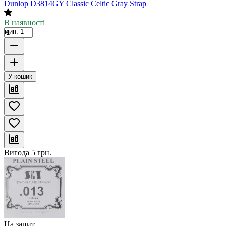
Dunlop D3814GY Classic Celtic Gray Strap
В наявності
мин. 1
У кошик
Вигода
5
грн.
На запит