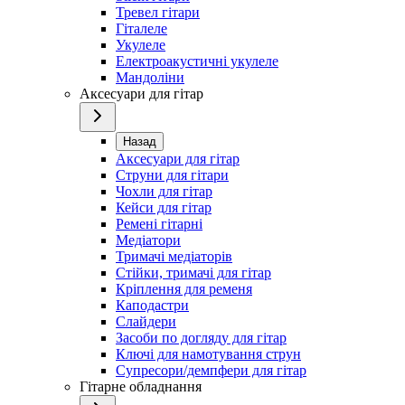
Тревел гітари
Гіталеле
Укулеле
Електроакустичні укулеле
Мандоліни
Аксесуари для гітар
Назад
Аксесуари для гітар
Струни для гітари
Чохли для гітар
Кейси для гітар
Ремені гітарні
Медіатори
Тримачі медіаторів
Стійки, тримачі для гітар
Кріплення для ременя
Каподастри
Слайдери
Засоби по догляду для гітар
Ключі для намотування струн
Супресори/демпфери для гітар
Гітарне обладнання