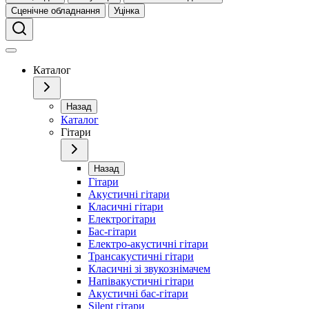
Сценічне обладнання
Уцінка
Каталог
Назад
Каталог
Гітари
Назад
Гітари
Акустичні гітари
Класичні гітари
Електрогітари
Бас-гітари
Електро-акустичні гітари
Трансакустичні гітари
Класичні зі звукознімачем
Напівакустичні гітари
Акустичні бас-гітари
Silent гітари