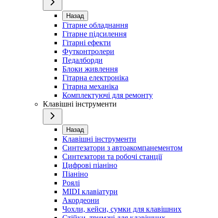
Назад
Гітарне обладнання
Гітарне підсилення
Гітарні ефекти
Футконтролери
Педалборди
Блоки живлення
Гітарна електроніка
Гітарна механіка
Комплектуючі для ремонту
Клавішні інструменти
Назад
Клавішні інструменти
Синтезатори з автоакомпанементом
Синтезатори та робочі станції
Цифрові піаніно
Піаніно
Роялі
MIDI клавіатури
Акордеони
Чохли, кейси, сумки для клавішних
Стійки, тримачі для клавішних