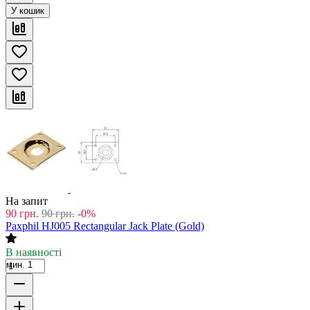
У кошик
На запит
90
грн.
90
грн.
-0%
Paxphil HJ005 Rectangular Jack Plate (Gold)
В наявності
мин. 1