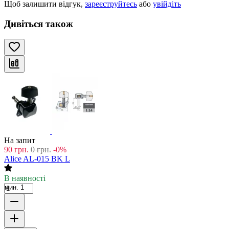
Щоб залишити відгук,
зареєструйтесь
або
увійдіть
Дивіться також
На запит
90
грн.
0
грн.
-0%
Alice AL-015 BK L
В наявності
мин. 1