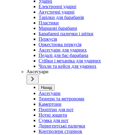
Ударні
Електронні ударні
Акустичні ударні
Тарілки для барабанів
Пластики
Маршові барабани
Барабанні палички і щітки
Перкусія
Оркестрова перкусія
Аксесуари для ударних
Педалі для бас-барабана
Стійки і механіка для ударних
Чохли та кейси для ударних
Аксесуари
Назад
Аксесуари
Тюнери та метрономи
Камертони
Пюпітри для нот
Нотні зошити
Сумка для нот
Диригентські палички
Контролери сторінок