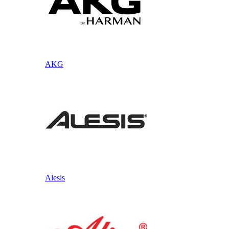
AKG
Alesis