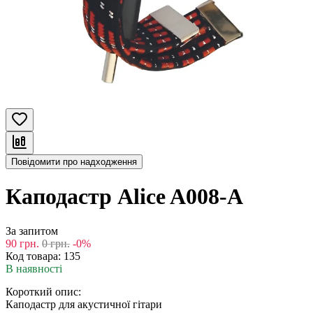
Повідомити про надходження
Каподастр Alice A008-A
За запитом
90
грн.
0
грн.
-0%
Код товара:
135
В наявності
Короткий опис:
Каподастр для акустичної гітари