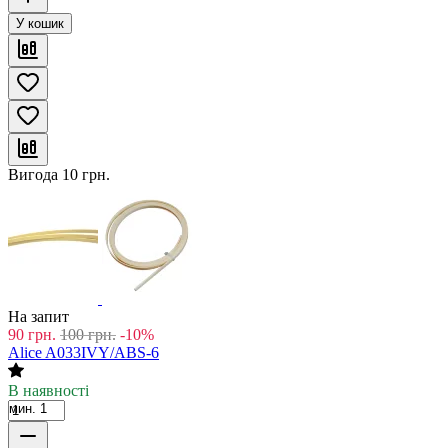
У кошик
Вигода
10
грн.
На запит
90
грн.
100
грн.
-10%
Alice A033IVY/ABS-6
В наявності
мин. 1