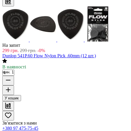
На запит
299
грн.
299
грн.
-0%
Dunlop 541P.60 Flow Nylon Pick .60mm (12 шт.)
В наявності
мин. 1
У кошик
Зв'язатися з нами
+380 97 475-75-45